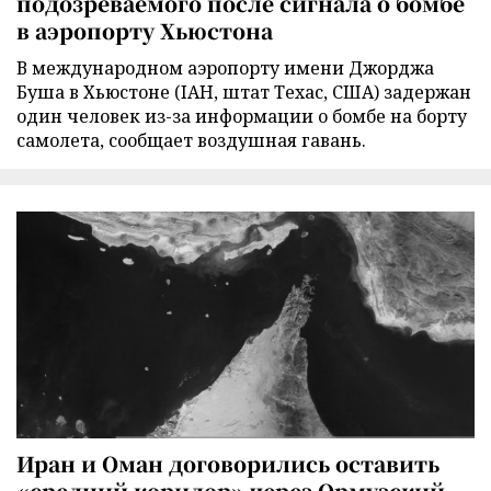
подозреваемого после сигнала о бомбе
в аэропорту Хьюстона
В международном аэропорту имени Джорджа
Буша в Хьюстоне (IAH, штат Техас, США) задержан
один человек из-за информации о бомбе на борту
самолета, сообщает воздушная гавань.
Иран и Оман договорились оставить
«средний коридор» через Ормузский