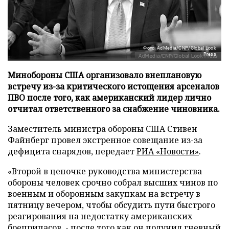
Фото: AdMedia/CNP/Global Look
Press
Минобороны США организовало внеплановую
встречу из-за критического истощения арсеналов
ПВО после того, как американский лидер лично
отчитал ответственного за снабжение чиновника.
Заместитель министра обороны США Стивен
Файнберг провел экстренное совещание из-за
дефицита снарядов, передает
РИА «Новости»
.
«Второй в цепочке руководства министерства
обороны человек срочно собрал высших чинов по
военным и оборонным закупкам на встречу в
пятницу вечером, чтобы обсудить пути быстрого
реагирования на недостатку американских
боеприпасов, - после того как он получил гневный