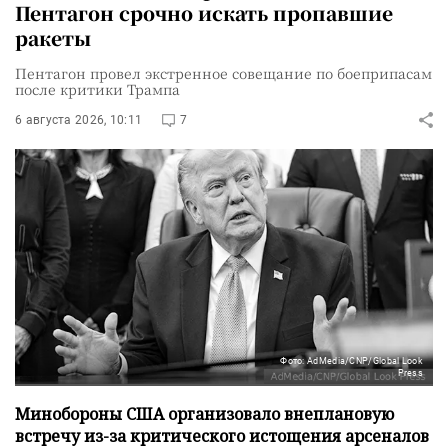
Пентагон срочно искать пропавшие
ракеты
Пентагон провел экстренное совещание по боеприпасам
после критики Трампа
6 августа 2026, 10:11
7
Фото: AdMedia/CNP/Global Look
Press
Минобороны США организовало внеплановую
встречу из-за критического истощения арсеналов