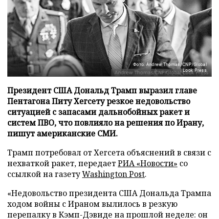
Фото: Andrew Thomas/CNP/Global
Look Press
Президент США Дональд Трамп выразил главе
Пентагона Питу Хегсету резкое недовольство
ситуацией с запасами дальнобойных ракет и
систем ПВО, что повлияло на решения по Ирану,
пишут американские СМИ.
Трамп потребовал от Хегсета объяснений в связи с
нехваткой ракет, передает
РИА «Новости»
со
ссылкой на газету
Washington Post
.
«Недовольство президента США Дональда Трампа
ходом войны с Ираном вылилось в резкую
перепалку в Кэмп-Дэвиде на прошлой неделе: он