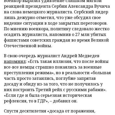
Военкор выразил удивление слишком мягкой
реакцией президента Сербии Александра Вучича
на слова немецкого журналиста. Сербский лидер
лишь дежурно отметил, что уже обсудил свое
видение ситуации в ходе закрытых переговоров.
По мнению военкора, политику следовало жестко
осадить журналиста, напомнив о 27 млн убитых
фашистами советских граждан во время Великой
Отечественной войны.
В свою очередь журналист Андрей Медведев
напомнил
: «Есть такая иллюзия, что после войны
все-все немцы страшно покаялись за военные
преступления режима», но в реальности «большая
часть просто затаились, поглубже запрятав
досаду и обиду из-за того, что не получилось у
них построить Третий рейх с русскими рабами».
«Если где и была серьезная историческая
рефлексия, то в ГДР», – добавил он.
Спустя десятилетия «досада от поражения,