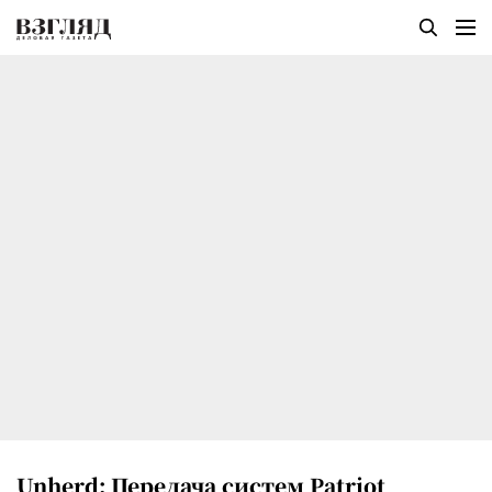
Unherd: Передача систем Patriot