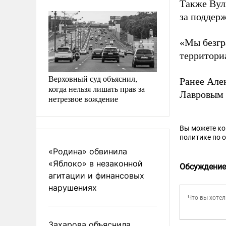
Также Вул
за поддер
«Мы безгр
территориа
Верховный суд объяснил,
Ранее Але
когда нельзя лишать прав за
Лавровым
нетрезвое вождение
Вы можете к
политике по 
«Родина» обвинила
«Яблоко» в незаконной
Обсуждение
агитации и финансовых
нарушениях
Захарова объяснила