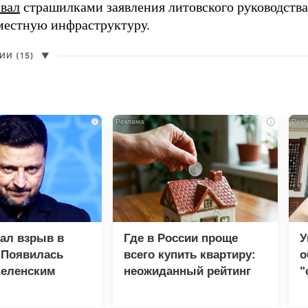
звал
страшилками заявления литовского руководств
 местную инфраструктуру.
И (15)
▼
i
i
зал взрыв в
Где в России проще
У
 Появилась
всего купить квартиру:
о
Зеленским
неожиданный рейтинг
"
с