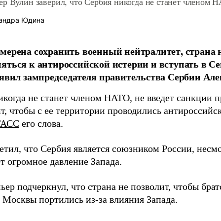
ер Вулин заверил, что Сербия никогда не станет членом 
андра Юдина
мерена сохранить военный нейтралитет, страна н
яться к антироссийской истерии и вступать в С
аявил зампредседателя правительства Сербии Але
икогда не станет членом НАТО, не введет санкции п
т, чтобы с ее территории проводились антироссийс
ТАСС
его слова.
тил, что Сербия является союзником России, несмо
т огромное давление Запада.
ьер подчеркнул, что страна не позволит, чтобы бра
и Москвы портились из-за влияния Запада.