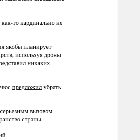
з как-то кардинально не
ия якобы планирует
рств, используя дроны
представил никаких
ичюс
предложил
убрать
серьезным вызовом
ранство страны.
ий