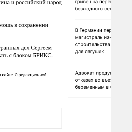
гривен на переименова
ина и российский народ
безлюдного села
омощь в сохранении
В Германии перекрыли
магистраль из-за
строительства тоннеле
транных дел Сергеем
для лягушек
ать с блоком БРИКС.
Адвокат предупредил о
 сайте. О редакционной
отказах во въезде
беременным в США