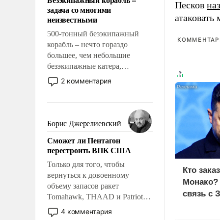
слабым, идти вперед и
Песков
на
задача со многими
адаптироваться.
атаковать
неизвестными
500-тонный безэкипажный
КОММЕНТАРИ
корабль – нечто гораздо
большее, чем небольшие
безэкипажные катера,
применение которых уже
2 комментария
стало обыденностью. Задача по
созданию такого корабля очень
сложна и амбициозна. Однако
и ее реализация радикально
Борис Джерелиевский
поднимет наши боевые
Сможет ли Пентагон
возможности.
перестроить ВПК США
Только для того, чтобы
Кто зака
вернуться к довоенному
Монако?
объему запасов ракет
связь с 
Tomahawk, THAAD и Patriot
США потребуется более трех
4 комментария
лет. Даже небольшая война с