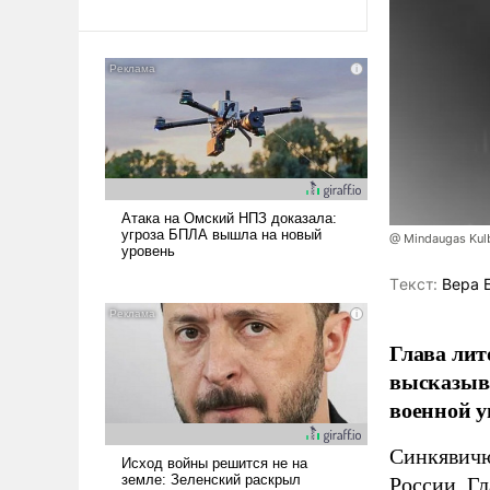
@ Mindaugas Kul
Tекст:
Вера 
Глава лит
высказыв
военной у
Синкявичю
России. Гл