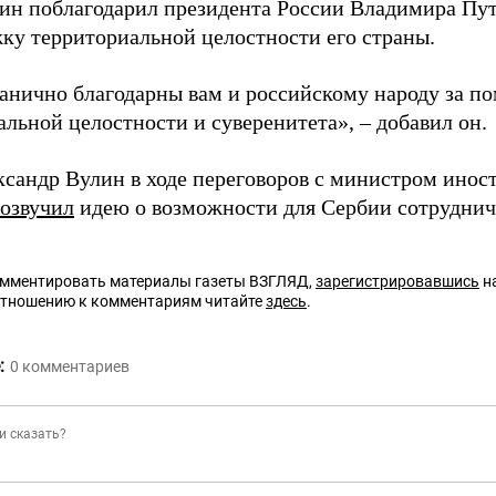
ин поблагодарил президента России Владимира Пут
жку территориальной целостности его страны.
анично благодарны вам и российскому народу за п
льной целостности и суверенитета», – добавил он.
ксандр Вулин в ходе переговоров с министром инос
озвучил
идею о возможности для Сербии сотруднич
омментировать материалы газеты ВЗГЛЯД,
зарегистрировавшись
на
отношению к комментариям читайте
здесь
.
:
0
комментариев