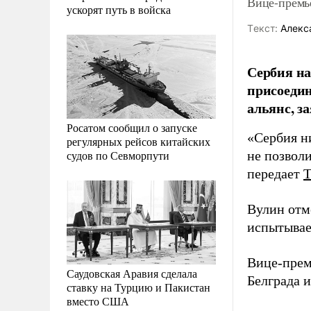
Вице-премь
ускорят путь в войска
Tекст:
Алекс
Сербия на
присоедин
альянс, з
Росатом сообщил о запуске
«Сербия н
регулярных рейсов китайских
судов по Севморпути
не позволи
передает
Вулин отме
испытывае
Вице-прем
Саудовская Аравия сделала
Белграда 
ставку на Турцию и Пакистан
вместо США