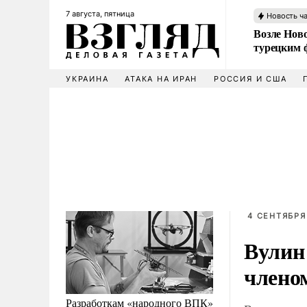
7 августа, пятница
Новость ч
Возле Ново
турецким 
УКРАИНА
АТАКА НА ИРАН
РОССИЯ И США
4 СЕНТЯБРЯ
Вулин 
члено
Разработкам «народного ВПК»