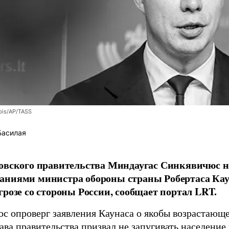
bis/AP/TASS
Басилая
овского правительства Миндаугас Синкявичюс не
аниями министра обороны страны Робертаса Кау
грозе со стороны России, сообщает портал LRT.
с опроверг заявления Каунаса о якобы возрастающе
ава правительства призвал не запугивать население