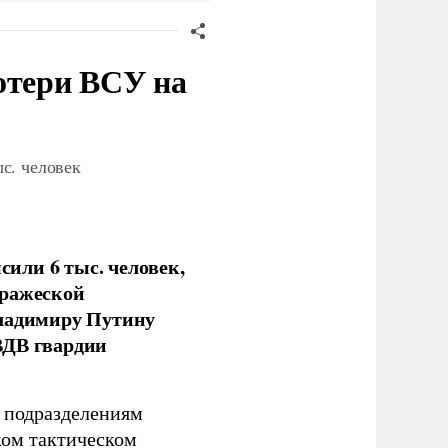
отери ВСУ на
с. человек
или 6 тыс. человек,
вражеской
Владимиру Путину
ВДВ гвардии
н подразделениям
ком тактическом