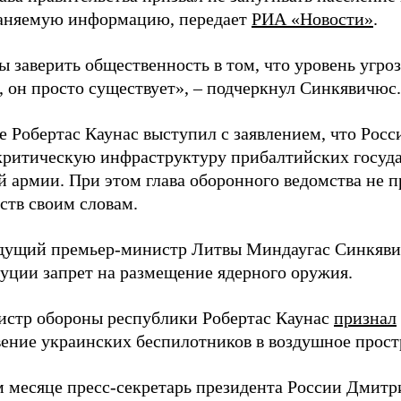
аняемую информацию, передает
РИА «Новости»
.
ы заверить общественность в том, что уровень угро
, он просто существует», – подчеркнул Синкявичюс.
е Робертас Каунас выступил с заявлением, что Росс
 критическую инфраструктуру прибалтийских госуда
й армии. При этом глава оборонного ведомства не 
ств своим словам.
дущий премьер-министр Литвы Миндаугас Синкяв
туции запрет на размещение ядерного оружия.
истр обороны республики Робертас Каунас
признал
ение украинских беспилотников в воздушное прост
 месяце пресс-секретарь президента России Дмитр