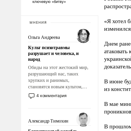
распростр
«Я хотел б
МНЕНИЯ
изменился
Ольга Андреева
Днем ране
Культ психотравмы
атаковать
разрушает и человека, и
народ
украинско
доказатель
Обиды на этот жестокий мир,
разрушающий нас, таких
хрупких и ранимых,
В июне бу
становятся новым культом,
из консти
постепенно вытесняя и
4 комментария
отменяя традиционное
В мае мин
требование к человеку – быть
проникнов
мужественным и твердым под
ударами судьбы, брать на себя
Александр Тимохин
ответственность, помогать
В прошлом
Безэкипажный корабль –