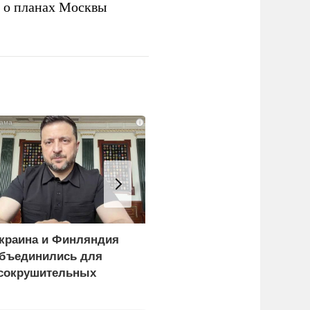
а о планах Москвы
i
краина и Финляндия
«Генерал-провал»: кака
бъединились для
правда выяснилась про
сокрушительных
Драпатого
анкций" против России