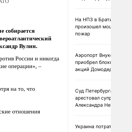
НАТО
На НПЗ в Братиславе
произошел мощный
е собирается
пожар
евероатлантический
ксандр Вулин.
Аэропорт Внуково
ротив России и никогда
приобрел блокпакет
кие операции», –
акций Домодедово
тря на то, что
Суд Петербурга заочно
арестовал супругу
Александра Невзорова
тские отношения
Украина потратила 1 мл