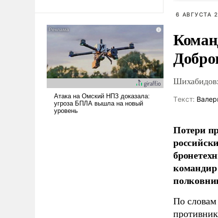
Ираном опустошила
6 АВГУСТА 2
американские арсеналы.
Сложившаяся ситуация
Коман
означает многолетний период
Добро
уязвимости США, например,
перед Китаем.
Шихабидов:
Tекст:
Валер
Потери пр
российски
бронетехн
командир 
полковни
По словам
противник