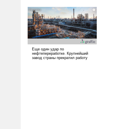
означает многолетний период
уязвимости США, например, перед
Китаем.