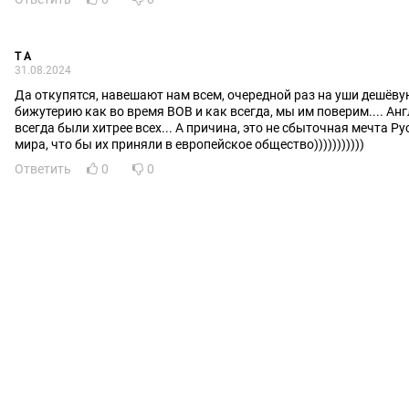
T A
31.08.2024
Да откупятся, навешают нам всем, очередной раз на уши дешёву
бижутерию как во время ВОВ и как всегда, мы им поверим.... Англосаксы
всегда были хитрее всех... А причина, это не сбыточная мечта Ру
мира, что бы их приняли в европейское общество)))))))))))
Ответить
0
0