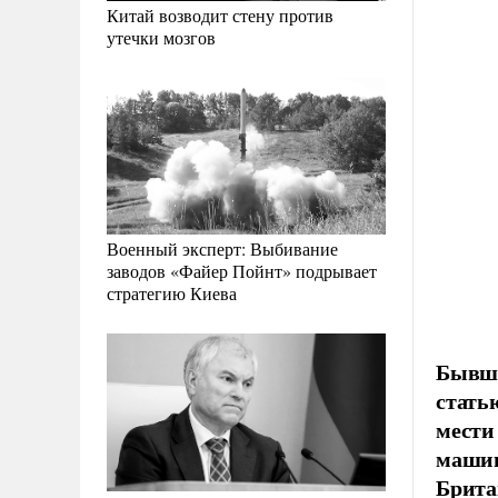
Китай возводит стену против
утечки мозгов
Военный эксперт: Выбивание
заводов «Файер Пойнт» подрывает
стратегию Киева
Бывши
стать
мести
машин
Брита