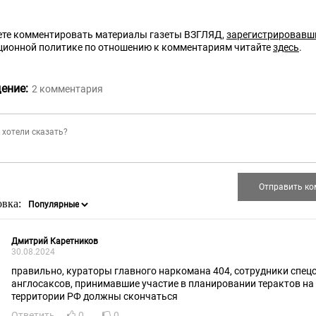
те комментировать материалы газеты ВЗГЛЯД,
зарегистрировавш
ционной политике по отношению к комментариям читайте
здесь
.
ение:
2
комментария
овка:
Дмитрий Каретников
30.08.2024
правильно, кураторы главного наркомана 404, сотрудники спец
англосаксов, принимавшие участие в планировании терактов на
территории РФ должны скончаться
Ответить
0
0