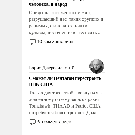
человека, и народ
Обиды на этот жестокий мир,
разрушающий нас, таких хрупких и
ранимых, становятся новым
культом, постепенно вытесняя и
отменяя традиционное требование к
10 комментариев
человеку – быть мужественным и
твердым под ударами судьбы, брать
на себя ответственность, помогать
слабым, идти вперед и
Борис Джерелиевский
адаптироваться.
Сможет ли Пентагон перестроить
ВПК США
Только для того, чтобы вернуться к
довоенному объему запасов ракет
Tomahawk, THAAD и Patriot США
потребуется более трех лет. Даже
небольшая война с Ираном
6 комментариев
опустошила американские
арсеналы. Сложившаяся ситуация