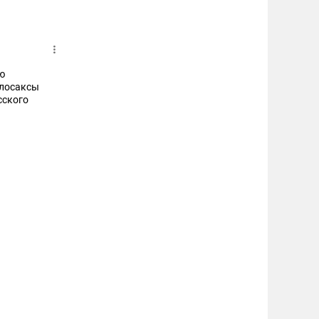
ю
сского