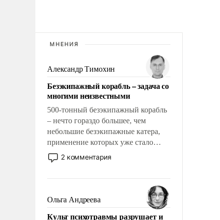
МНЕНИЯ
Александр Тимохин
Безэкипажный корабль – задача со
многими неизвестными
500-тонный безэкипажный корабль
– нечто гораздо большее, чем
небольшие безэкипажные катера,
применение которых уже стало
обыденностью. Задача по созданию
2 комментария
такого корабля очень сложна и
амбициозна. Однако и ее
реализация радикально поднимет
наши боевые возможности.
Ольга Андреева
Культ психотравмы разрушает и