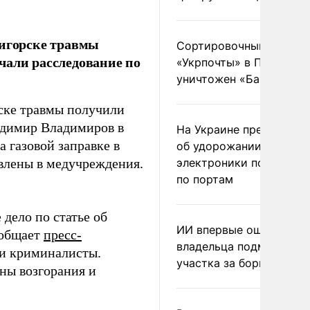
тигорске травмы
Сортировочный пункт
чали расследование по
«Укрпочты» в Павлогра
уничтожен «Бандероль
рске травмы получили
адимир Владимиров в
На Украине предупреди
 газовой заправке в
об удорожании китайс
авлены в медучреждения.
электроники после уда
по портам
.
дело по статье об
ИИ впервые оштрафова
ообщает
пресс-
владельца подмосковн
 и криминалисты.
участка за борщевик
ны возгорания и