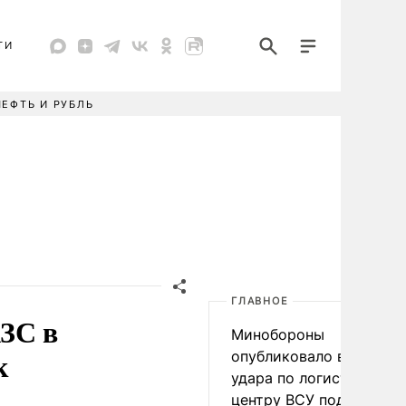
ТИ
НЕФТЬ И РУБЛЬ
ГЛАВНОЕ
АЗС в
Минобороны
к
опубликовало видео
удара по логистическо
центру ВСУ под Киевом