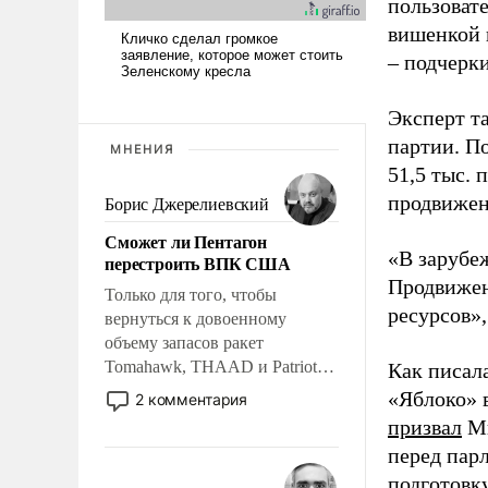
пользовате
вишенкой 
– подчерк
Эксперт т
партии. П
МНЕНИЯ
51,5 тыс.
продвижени
Борис Джерелиевский
Сможет ли Пентагон
«В зарубе
перестроить ВПК США
Продвижен
Только для того, чтобы
ресурсов»,
вернуться к довоенному
объему запасов ракет
Tomahawk, THAAD и Patriot
Как писал
США потребуется более трех
«Яблоко» 
2 комментария
лет. Даже небольшая война с
призвал
Ми
Ираном опустошила
перед пар
американские арсеналы.
подготовк
Сложившаяся ситуация