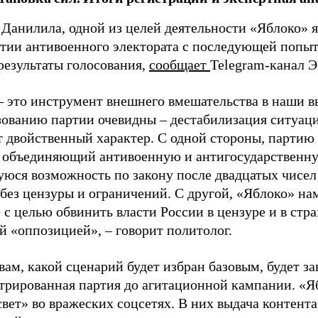
 Данилила, одной из целей деятельности «Яблоко» 
ртии антивоенного электората с последующей попыт
результаты голосования,
сообщает
Telegram-канал 
– это инструмент внешнего вмешательства в наши в
зованию партии очевидны – дестабилизация ситуаци
т двойственный характер. С одной стороны, партию
, объединяющий антивоенную и антигосударственну
юся возможность по закону после двадцатых чисел
 без цензуры и ограничений. С другой, «Яблоко» н
 с целью обвинить власти России в цензуре и в стра
й «оппозицией», – говорит политолог.
вам, какой сценарий будет избран базовым, будет за
стрированная партия до агитационной кампании. «Я
свет» во вражеских соцсетях. В них выдача контент