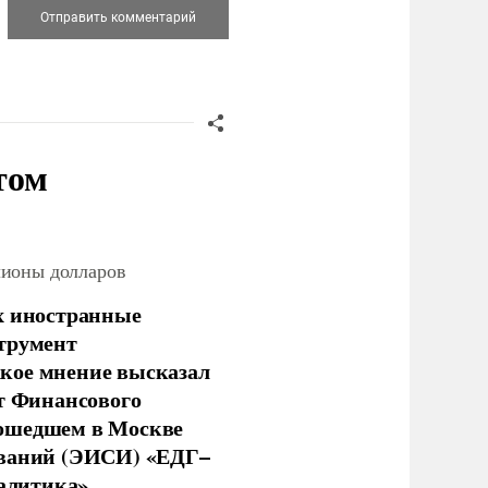
том
лионы долларов
х иностранные
струмент
кое мнение высказал
нт Финансового
рошедшем в Москве
ований (ЭИСИ) «ЕДГ–
алитика» .