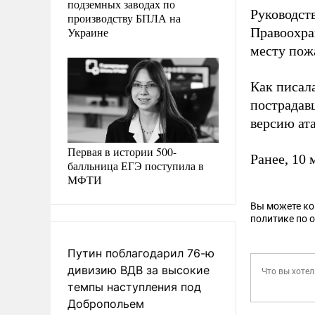
подземных заводах по
Руководст
производству БПЛА на
Украине
Правоохра
месту пож
Как писал
пострадав
версию ата
Первая в истории 500-
Ранее, 10 
балльница ЕГЭ поступила в
МФТИ
Вы можете к
политике по 
Путин поблагодарил 76-ю
дивизию ВДВ за высокие
темпы наступления под
Добропольем