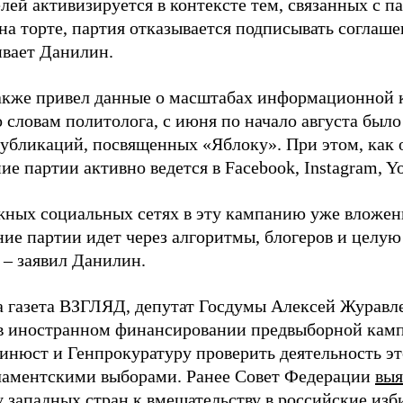
лей активизируется в контексте тем, связанных с па
на торте, партия отказывается подписывать соглаше
ивает Данилин.
акже привел данные о масштабах информационной 
о словам политолога, с июня по начало августа был
 публикаций, посвященных «Яблоку». При этом, как
е партии активно ведется в Facebook, Instagram, Y
жных социальных сетях в эту кампанию уже вложе
ие партии идет через алгоритмы, блогеров и целу
 – заявил Данилин.
а газета ВЗГЛЯД, депутат Госдумы Алексей Журавл
в иностранном финансировании предвыборной кам
нюст и Генпрокуратуру проверить деятельность э
ламентскими выборами. Ранее Совет Федерации
выя
у западных стран к вмешательству в российские изб