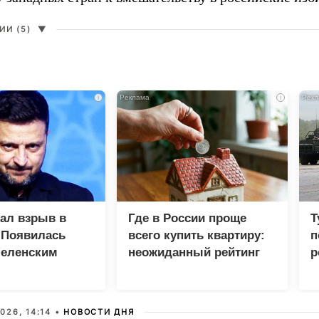
И (5)
▼
i
i
зал взрыв в
Где в России проще
Т
 Появилась
всего купить квартиру:
п
Зеленским
неожиданный рейтинг
р
026, 14:14 •
НОВОСТИ ДНЯ