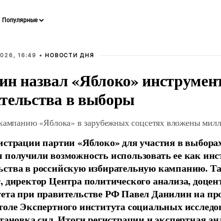
026, 16:49 •
НОВОСТИ ДНЯ
ин назвал «Яблоко» инструмен
тельства в выборы
 кампанию «Яблока» в зарубежных соцсетях вложены мил
истрации партии «Яблоко» для участия в выбора
 получили возможность использовать ее как ин
ства в российскую избирательную кампанию. Та
, директор Центра политического анализа, доце
тета при правительстве РФ Павел Данилин на п
толе Экспертного института социальных исслед
становка сил. Итоги регистрации и экспертная ан