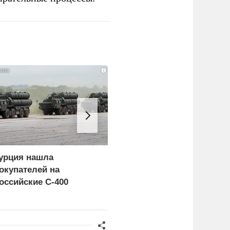
i
урция нашла
Пощечина всей системе
окупателей на
правосудия: что
оссийские C-400
натворил сын
украинского олигарха