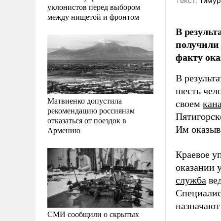
Tекст:
Тимур
уклонистов перед выбором
между нищетой и фронтом
В результ
получили 
факту ока
В результ
шесть чел
Матвиенко допустила
своем
кан
рекомендацию россиянам
Пятигорск
отказаться от поездок в
Им оказыва
Армению
Краевое уп
оказании 
служба
вед
Специалис
назначают
СМИ сообщили о скрытых