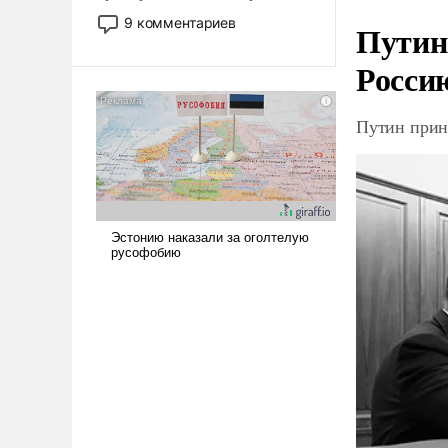
двигаемся по пути
9 комментариев
Путин
революционных изменений.
То, что несколько лет назад
Росси
было образом для
псевдонаучной фантастики,
Путин прин
стало всерьез обсуждаемой
идеей.