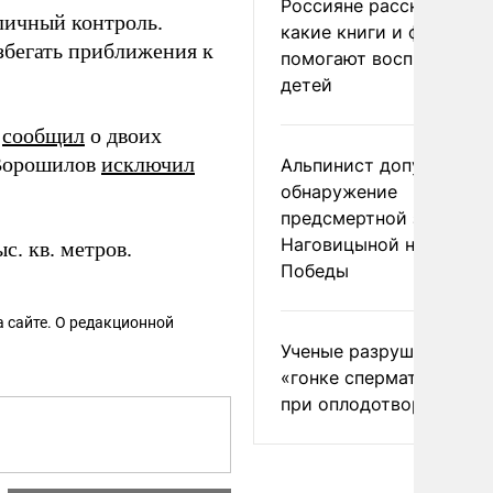
Россияне рассказали,
личный контроль.
какие книги и фильмы
збегать приближения к
помогают воспитывать
детей
в
сообщил
о двоих
 Ворошилов
исключил
Альпинист допустил
обнаружение
предсмертной записки
Наговицыной на пике
с. кв. метров.
Победы
 сайте. О редакционной
Ученые разрушили миф
«гонке сперматозоидов
при оплодотворении