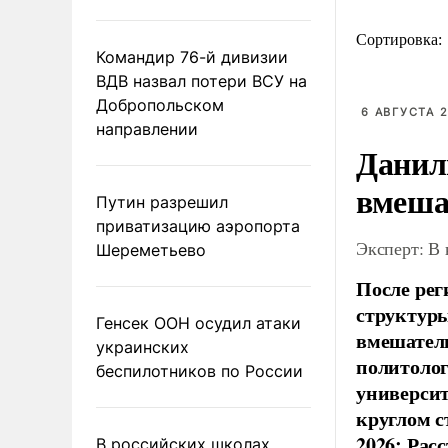
Сортировка:
Командир 76-й дивизии
ВДВ назвал потери ВСУ на
Добропольском
6 АВГУСТА 2
направлении
Данил
вмеша
Путин разрешил
приватизацию аэропорта
Эксперт: В
Шереметьево
После рег
структуры
Генсек ООН осудил атаки
вмешатель
украинских
политолог
беспилотников по России
универси
круглом с
2026: Рас
В российских школах