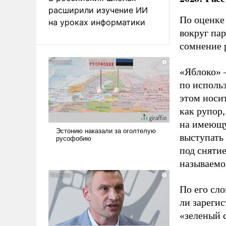
расширили изучение ИИ
По оценке
на уроках информатики
вокруг па
сомнение 
«Яблоко» 
по исполь
этом носи
как рупор
на имеющу
выступать
под снятие
называемо
По его сло
ли зареги
«зеленый 