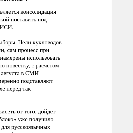
является консолидация
кой поставить под
ЭИСИ.
ыборы. Цели кукловодов
и, сам процесс при
 намерены использовать
ю повестку, с расчетом
 августа в СМИ
амеренно подставляют
хе перед так
висеть от того, дойдет
блоко» уже получило
а для русскоязычных