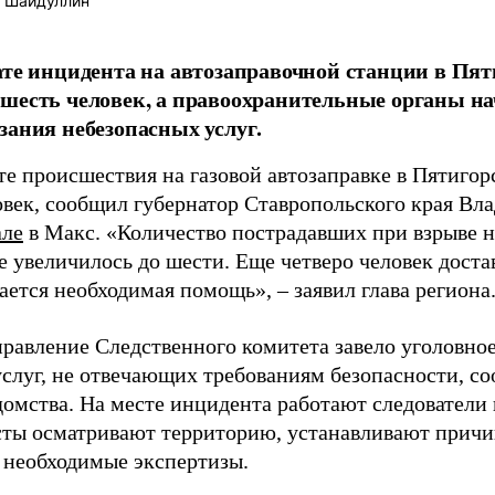
 Шайдуллин
ате инцидента на автозаправочной станции в Пя
шесть человек, а правоохранительные органы на
зания небезопасных услуг.
ате происшествия на газовой автозаправке в Пятиго
овек, сообщил губернатор Ставропольского края Вл
але
в Макс. «Количество пострадавших при взрыве на
е увеличилось до шести. Еще четверо человек дост
ется необходимая помощь», – заявил глава региона
равление Следственного комитета завело уголовное 
услуг, не отвечающих требованиям безопасности, с
омства. На месте инцидента работают следователи
ты осматривают территорию, устанавливают причи
 необходимые экспертизы.