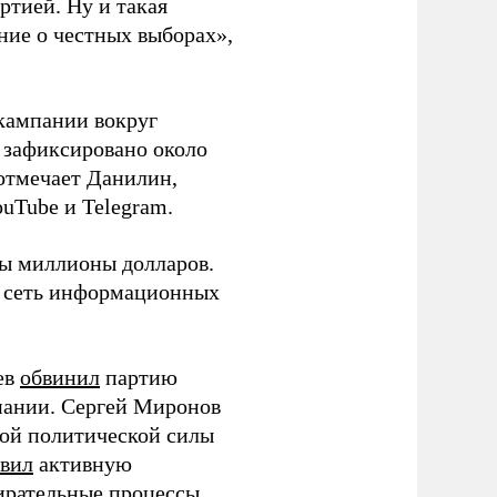
ртией. Ну и такая
ние о честных выборах»,
кампании вокруг
о зафиксировано около
 отмечает Данилин,
ouTube и Telegram.
ны миллионы долларов.
ю сеть информационных
ев
обвинил
партию
пании. Сергей Миронов
той политической силы
вил
активную
ирательные процессы.