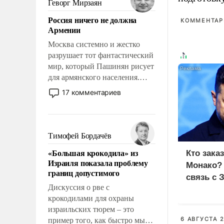
Геворг Мирзаян
означает многолетний период
Россия ничего не должна
уязвимости США, например,
КОММЕНТАРИ
Армении
перед Китаем.
Москва системно и жестко
разрушает тот фантастический
мир, который Пашинян рисует
для армянского населения.
Мир, где политические
17 комментариев
прожекты будут безусловно
оплачиваться за счет
российских
налогоплательщиков и где
Тимофей Бордачёв
Еревану за свои поступки не
«Большая крокодила» из
Кто зака
нужно отвечать.
Израиля показала проблему
Монако?
границ допустимого
связь с 
Дискуссия о рве с
крокодилами для охраны
израильских тюрем – это
6 АВГУСТА 2
пример того, как быстро мы