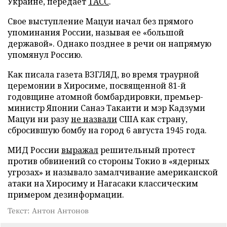
Украине, передает
ТАСС
.
Свое выступление Мацуи начал без прямого
упоминания России, называя ее «большой
державой». Однако позднее в речи он напрямую
упомянул Россию.
Как писала газета ВЗГЛЯД, во время траурной
церемонии в Хиросиме, посвященной 81-й
годовщине атомной бомбардировки, премьер-
министр Японии Санаэ Такаити и мэр Кадзуми
Мацуи ни разу
не назвали
США как страну,
сбросившую бомбу на город 6 августа 1945 года.
МИД России
выражал
решительный протест
против обвинений со стороны Токио в «ядерных
угрозах» и называло замалчивание американской
атаки на Хиросиму и Нагасаки классическим
примером дезинформации.
Текст: Антон Антонов