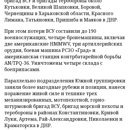
бригад ВСУ и бригады теробороны около
Кутьковки, Великой Шапковки, Боровой,
Чернещины в Харьковской области, Красного
Лимана, Татьяновки, Пришиба и Маяков в ДНР.
При этом потери ВСУ составили до 190
военнослужащих, четыре бронемашины, включая
две американские HMMWV, три артиллерийских
орудия, боевая машина РСЗО «Град» и
американская станция контрбатарейной борьбы
AN/TPQ-36. Уничтожены четыре склада с
боеприпасами.
Параллельно подразделения Южной группировки
заняли более выгодные рубежи и позиции, нанеся
поражение живой силе и технике трех
механизированных, мотопехотной, горно-
штурмовой бригад ВСУ, бригад морской пехоты и
теробороны в районах Константиновки, Кривой
Луки, Артема, Рай-Александровки, Николаевки и
Краматорска в ДНР.