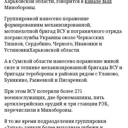
Харьковской области, говорится в
канале Max
Минобороны.
Группировкой нанесено поражение
формированиям механизированной,
мотопехотной бригад ВСУ и пограничного отряда
погранслужбы Украины около Черкасских
Тишков, Сердобино, Черного, Ивановки и
УстиновкиХарьковской области.
А в Сумской области нанесено поражение живой
силе и технике механизированной бригады ВСУ и
бригады теробороны в районах рядом с Уланово,
Бунякино, Рыжевкой и Писаревкой.
При этом ВСУ потеряли более 275
военнослужащих, две бронемашины, пять
артиллерийских орудий и три станции РЭБ,
перечислили в Минобороны.
В то же время подразделения группировки
«Запад» заняли более выгодные рубежи и