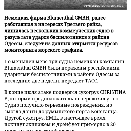
Фото: ERDEM SAHIN/EPA/ТАСС
Немецкая фирма Blumenthal GMBH, ранее
работавшая в интересах Третьего рейха,
лишилась нескольких коммерческих судов в
результате ударов беспилотников в районе
Одессы, следует из данных открытых ресурсов
мониторинга морского трафика.
По меньшей мере три судна немецкой компании
Blumenthal GMBH были поражены российскими
ударными беспилотниками в районе Одессы за
последние две недели, передает
ТАСС
.
В конце июля атаке подвергся сухогруз CHRISTINA
B, который предположительно перевозил уголь.
Судно получило серьезные повреждения, но
смогло дойти до румынского порта Констанца.
Другой сухогруз, EMIL, в настоящее время
покинут экипажем и дрейфует примерно в 20
морских милях от побережья.