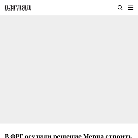
В ФРГ осудили решение Мерца строить