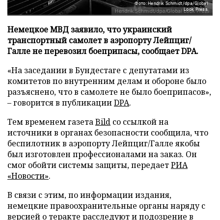
Фото: Hendrik Schmidt/dpa/Global
Look Press
Немецкое МВД заявило, что украинский
транспортный самолет в аэропорту Лейпциг/
Галле не перевозил боеприпасы, сообщает DPA.
«На заседании в Бундестаге с депутатами из
комитетов по внутренним делам и обороне было
разъяснено, что в самолете не было боеприпасов»,
– говорится в публикации
DPA
.
Тем временем газета
Bild
со ссылкой на
источники в органах безопасности сообщила, что
беспилотник в аэропорту Лейпциг/Галле якобы
был изготовлен профессионалами на заказ. Он
смог обойти системы защиты, передает
РИА
«Новости»
.
В связи с этим, по информации издания,
немецкие правоохранительные органы наряду с
версией о теракте расследуют и подозрение в