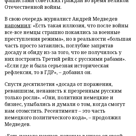
фашистами советских граждан во время Великой
Отечественной войны.
В свою очередь журналист Андрей Медведев
напомнил
: «Есть такая иллюзия, что после войны
все-все немцы страшно покаялись за военные
преступления режима», но в реальности «большая
часть просто затаились, поглубже запрятав
досаду и обиду из-за того, что не получилось у
них построить Третий рейх с русскими рабами».
«Если где и была серьезная историческая
рефлексия, то в ГДР», – добавил он.
Спустя десятилетия «досада от поражения,
реваншизм, ненависть к презренным русским
только росли». «Они, политики немецкие и
бизнес, улыбались и думали о том, когда смогут
нам отомстить. Ресентимент – это часть
немецкого политического кода», – продолжил
Медведев.
«Есть немало немцев, которые в ужасе от своей