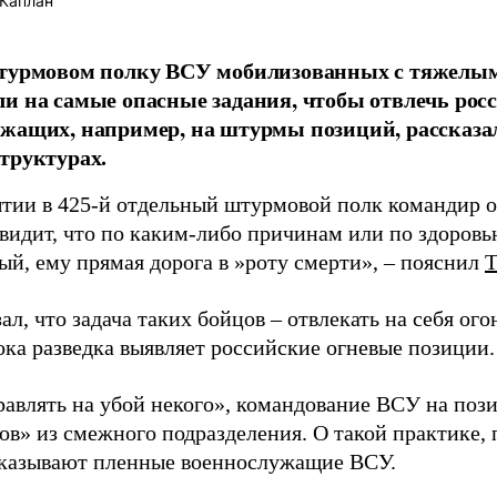
Каплан
штурмовом полку ВСУ мобилизованных с тяжелы
и на самые опасные задания, чтобы отвлечь рос
жащих, например, на штурмы позиций, рассказа
труктурах.
тии в 425-й отдельный штурмовой полк командир о
 видит, что по каким-либо причинам или по здоровь
й, ему прямая дорога в »роту смерти», – пояснил
ал, что задача таких бойцов – отвлекать на себя ог
ока разведка выявляет российские огневые позиции.
равлять на убой некого», командование ВСУ на поз
ов» из смежного подразделения. О такой практике, 
сказывают пленные военнослужащие ВСУ.