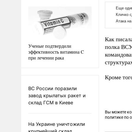
Как писал
Ученые подтвердили
полка ВС
эффективность витамина C
командова
при лечении рака
структурах
Кроме того
ВС России поразили
завод крылатых ракет и
склад ГСМ в Киеве
Вы можете к
политике по 
На Украине уничтожили
крупнейший склад