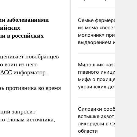
ми заболеваниями
Семье фермера Уолкер
сийских
из мема «веселый
ли в российских
молочник» пригрозили
выдворением из Росси
ценивает новобранцев
ю воин из него
Мирошник назвал
ТАСС
информатор.
главного инициатора
мифа о похищении
украинских детей
онь противника во время
Силовики сообщили о
иции запросит
вспышке экзотической
по словам источника,
лихорадки в Сумской
области