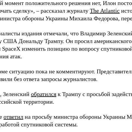
й момент положительного решения нет, Илон постоя
ючать сделку», – рассказал журналу
The Atlantic
исто
инистра обороны Украины Михаила Федорова, пер
налисты издания отмечали, что Владимир Зеленски
у США Дональду Трампу. Он просил американского
я SpaceX изменить позицию по вопросу спутниковой
ния атак.
оме ситуацию пока не комментируют. Представите
вили без ответа запросы журналистов.
, Зеленский
обратился
к Трампу с просьбой задейств
ссийской территории.
ее
ответил
на просьбу министра обороны Украины М
работой спутниковой системы.