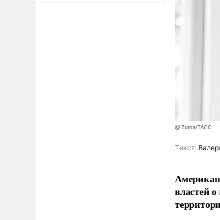
@ Zuma/ТАСС
Tекст:
Валер
Американ
властей о
территори