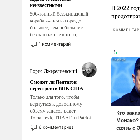
адаптироваться.
неизвестными
В 2022 го
500-тонный безэкипажный
предотвра
корабль – нечто гораздо
большее, чем небольшие
КОММЕНТАРИ
безэкипажные катера,
применение которых уже
1 комментарий
стало обыденностью. Задача по
созданию такого корабля очень
сложна и амбициозна. Однако
и ее реализация радикально
Борис Джерелиевский
поднимет наши боевые
Сможет ли Пентагон
возможности.
перестроить ВПК США
Только для того, чтобы
вернуться к довоенному
объему запасов ракет
Кто зака
Tomahawk, THAAD и Patriot
Монако?
США потребуется более трех
6 комментариев
связь с 
лет. Даже небольшая война с
Ираном опустошила