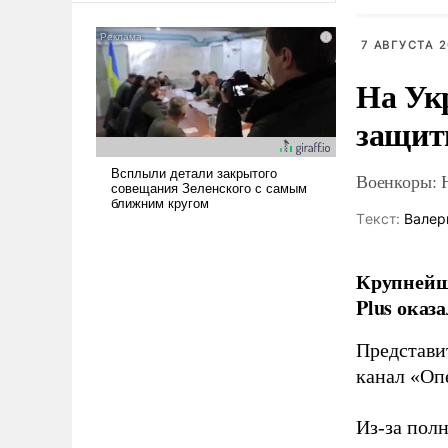
американские арсеналы.
Сложившаяся ситуация
7 АВГУСТА 2
означает многолетний период
На Ук
уязвимости США, например,
перед Китаем.
защиты
Военкоры: 
Tекст:
Валер
Крупнейши
Plus оказ
Представи
канал «Оп
Из-за пол