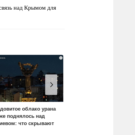
связь над Крымом для
i
довитое облако урана
Почему тонут даже
же поднялось над
опытные пловцы:
иевом: что скрывают
назвали 9 самых часты
ласти
причин