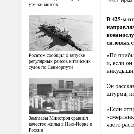
Tекст:
Ирма 
утечки мозгов
В 425-м 
направлял
военнослу
силовых с
Росатом сообщил о запуске
«По прибы
регулярных рейсов китайских
и, если он
судов по Севморпути
никудышны
Он рассказ
штурма, п
«Если отп
«смертник
Замглавы Минстроя сравнил
качество жилья в Нью-Йорке и
часто рас
России