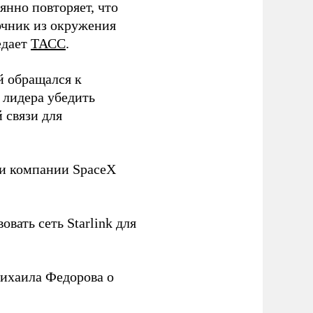
нно повторяет, что
чник из окружения
едает
ТАСС
.
й обращался к
 лидера убедить
 связи для
ли компании SpaceX
овать сеть Starlink для
ихаила Федорова о