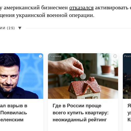
ду американский бизнесмен
отказался
активировать 
щения украинской военной операции.
И (25)
▼
i
i
зал взрыв в
Где в России проще
Я
 Появилась
всего купить квартиру:
у
Зеленским
неожиданный рейтинг
К
в