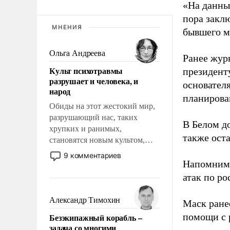
«На данны
пора закл
МНЕНИЯ
бывшего м
Ольга Андреева
Ранее жур
Культ психотравмы
президент
разрушает и человека, и
основател
народ
планирова
Обиды на этот жестокий мир,
разрушающий нас, таких
В Белом д
хрупких и ранимых,
также оста
становятся новым культом,
постепенно вытесняя и
9 комментариев
отменяя традиционное
Напомним
требование к человеку – быть
атак по ро
мужественным и твердым под
ударами судьбы, брать на себя
Александр Тимохин
Маск ран
ответственность, помогать
помощи с 
Безэкипажный корабль –
слабым, идти вперед и
задача со многими