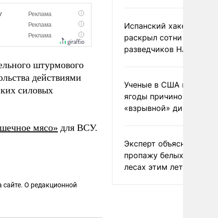
Испанский хакер Хиль
раскрыл сотни
разведчиков НАТО и С
дельного штурмового
ольства действиями
Ученые в США назвали 
ских силовых
ягоды причиной
«взрывной» диареи
шечное мясо»
для ВСУ.
Эксперт объяснил
пропажу белых грибов 
лесах этим летом
 сайте. О редакционной