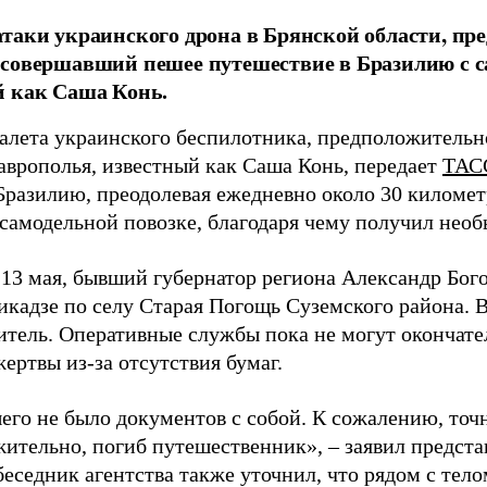
таки украинского дрона в Брянской области, пр
совершавший пешее путешествие в Бразилию с с
й как Саша Конь.
алета украинского беспилотника, предположительно
аврополья, известный как Саша Конь, передает
ТАС
Бразилию, преодолевая ежедневно около 30 километ
в самодельной повозке, благодаря чему получил нео
 13 мая, бывший губернатор региона Александр Бог
кадзе по селу Старая Погощь Суземского района. В
тель. Оперативные службы пока не могут окончате
ертвы из-за отсутствия бумаг.
его не было документов с собой. К сожалению, точн
ительно, погиб путешественник», – заявил предста
беседник агентства также уточнил, что рядом с тел