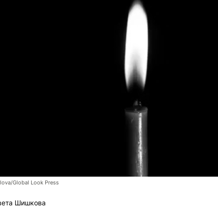
lova/Global Look Press
вета Шишкова