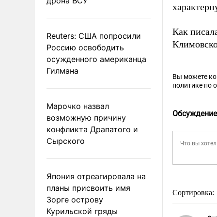
дрона ВСУ
характерн
Как писал
Reuters: США попросили
Климовск
Россию освободить
осужденного американца
Гилмана
Вы можете к
политике по 
Марочко назвал
Обсуждение
возможную причину
конфликта Драпатого и
Сырского
Япония отреагировала на
планы присвоить имя
Сортировка:
Зорге острову
Курильской гряды