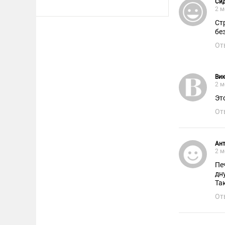
Си
2 м
Ст
бе
От
Ви
2 м
Эт
От
Ант
2 м
Пе
дн
Та
От