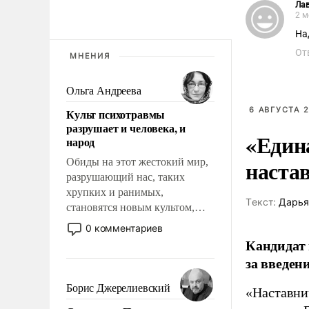
Ла
2 м
На
От
МНЕНИЯ
Ольга Андреева
6 АВГУСТА 2
Культ психотравмы
разрушает и человека, и
«Един
народ
наста
Обиды на этот жестокий мир,
разрушающий нас, таких
хрупких и ранимых,
Tекст:
Дарья
становятся новым культом,
постепенно вытесняя и
0 комментариев
отменяя традиционное
Кандидат 
требование к человеку – быть
за введен
мужественным и твердым под
ударами судьбы, брать на себя
Борис Джерелиевский
«Наставни
ответственность, помогать