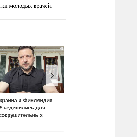
тки молодых врачей.
i
краина и Финляндия
«Генерал-провал»: кака
бъединились для
правда выяснилась про
сокрушительных
Драпатого
анкций" против России