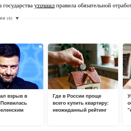
а государства
уточнил
правила обязательной отрабо
И (0)
▼
i
i
зал взрыв в
Где в России проще
У
 Появилась
всего купить квартиру:
о
Зеленским
неожиданный рейтинг
"
с