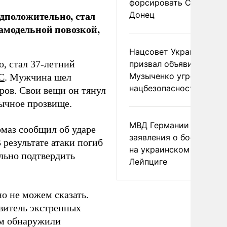
форсировать Северски
едположительно, стал
Донец
амодельной повозкой,
Нацсовет Украины по Т
, стал 37-летний
призвал объявить
Музыченко угрозой
С
. Мужчина шел
нацбезопасности
ров. Свои вещи он тянул
бычное прозвище.
МВД Германии отвергл
омаз сообщил об ударе
заявления о боеприпас
 результате атаки погиб
на украинском самолет
льно подтвердить
Лейпциге
о не можем сказать.
витель экстренных
ом обнаружили