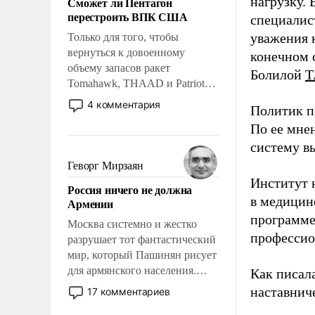
нагрузку. 
Сможет ли Пентагон
слабым, идти вперед и
перестроить ВПК США
специалис
адаптироваться.
уважения к
Только для того, чтобы
вернуться к довоенному
конечном с
объему запасов ракет
Болилой
Т
Tomahawk, THAAD и Patriot
США потребуется более трех
4 комментария
Политик п
лет. Даже небольшая война с
По ее мне
Ираном опустошила
американские арсеналы.
систему в
Сложившаяся ситуация
Геворг Мирзаян
означает многолетний период
Институт 
Россия ничего не должна
уязвимости США, например,
в медицине
Армении
перед Китаем.
программе
Москва системно и жестко
профессио
разрушает тот фантастический
мир, который Пашинян рисует
для армянского населения.
Как писал
Мир, где политические
наставнич
17 комментариев
прожекты будут безусловно