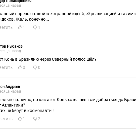
дор Поликарпович
есяца назад
ранный парень с такой же странной идеей, её реализацией и таким
з доков. Жаль, конечно...
ветить
1
1
ктор Рыбаков
есяца назад
от Конь в Бразилию через Северный полюс шёл?
ветить
0
0
он Андреев
есяца назад
чально конечно, но как этот Конь хотел пешком добраться до Браз
у Атлантики?
ких не берут в космонавты!
ветить
1
2