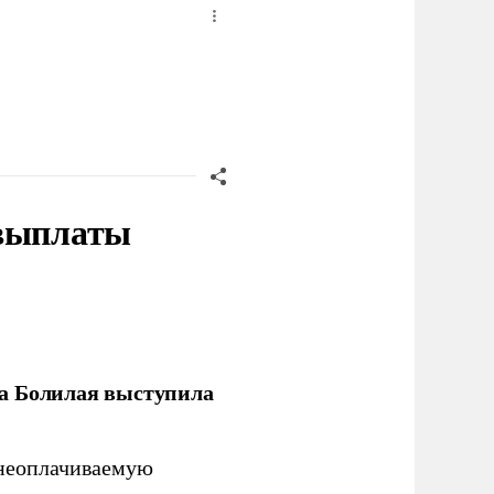
 выплаты
ла Болилая выступила
 неоплачиваемую