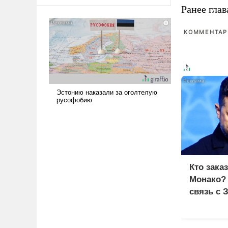
оплачиваться за счет
Ранее глав
российских
налогоплательщиков и где
КОММЕНТАРИ
Еревану за свои поступки не
нужно отвечать.
Кто зака
Монако?
связь с 