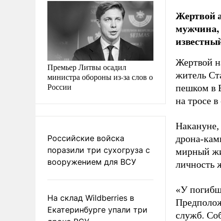
Жертвой а
мужчина, 
известны
Жертвой н
Премьер Литвы осадил
житель Ст
министра обороны из-за слов о
России
пешком в 
на тросе 
Накануне,
Российские войска
дрона-ками
поразили три сухогруза с
мирный жи
вооружением для ВСУ
личность ж
«У погибш
На склад Wildberries в
Предполож
Екатеринбурге упали три
служб. Со