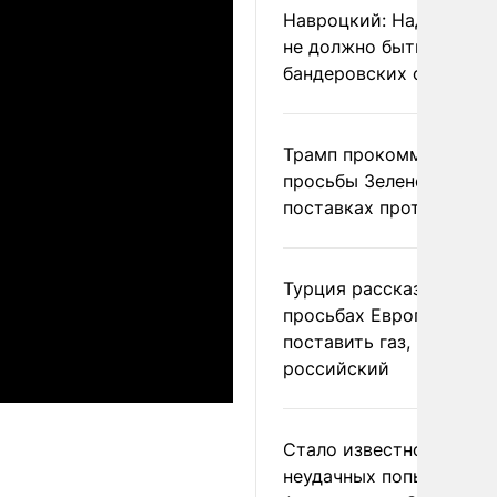
Навроцкий: Над Польш
не должно быть
бандеровских флагов
Трамп прокомментиров
просьбы Зеленского о
поставках противораке
Турция рассказала о
просьбах Европы
поставить газ, но не
российский
Стало известно о
неудачных попытках ВС