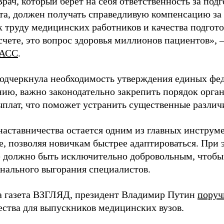
Врач, который берет на себя ответственность за под
та, должен получать справедливую компенсацию за э
 труду медицинских работников и качества подготов
чете, это вопрос здоровья миллионов пациентов», 
АСС
.
одчеркнула необходимость утверждения единых фед
нию, важно законодательно закрепить порядок орга
ыплат, что поможет устранить существенные различ
наставничества остается одним из главных инструм
, позволяя новичкам быстрее адаптироваться. При 
 должно быть исключительно добровольным, чтобы 
нального выгорания специалистов.
а газета ВЗГЛЯД, президент Владимир Путин
поруч
ества для выпускников медицинских вузов.