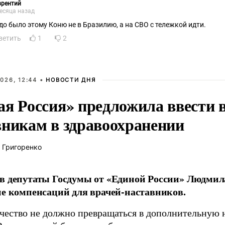
врентий
есяца назад
до было этому Коню не в Бразилию, а на СВО с тележкой идти.
ветить
1
2
026, 12:44 •
НОВОСТИ ДНЯ
ая Россия» предложила ввести
вникам в здравоохранении
 Григоренко
в депутаты Госдумы от «Единой России» Людми
ие компенсаций для врачей-наставников.
чество не должно превращаться в дополнительную