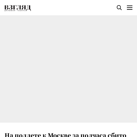
На подлете к Москве за полчаса сбито