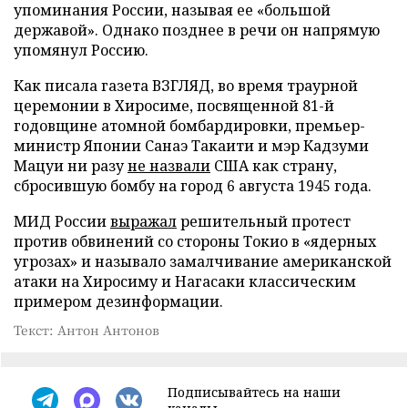
упоминания России, называя ее «большой
державой». Однако позднее в речи он напрямую
упомянул Россию.
Как писала газета ВЗГЛЯД, во время траурной
церемонии в Хиросиме, посвященной 81-й
годовщине атомной бомбардировки, премьер-
министр Японии Санаэ Такаити и мэр Кадзуми
Мацуи ни разу
не назвали
США как страну,
сбросившую бомбу на город 6 августа 1945 года.
МИД России
выражал
решительный протест
против обвинений со стороны Токио в «ядерных
угрозах» и называло замалчивание американской
атаки на Хиросиму и Нагасаки классическим
примером дезинформации.
Текст: Антон Антонов
Подписывайтесь на наши