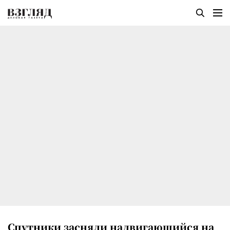
Спутники засняли надвигающийся на