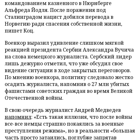
командованием казненного в Нюрнберге
Альфреда Йодля. После поражения под
Сталинградом нацист добился перевода в
Норвегию ради спасения собственной жизни,
пишет Коц.
Военкор выразил удивление слишком мягкой
реакцией президента Сербии Александра Вучича
на слова немецкого журналиста. Сербский лидер
лишь дежурно отметил, что уже обсудил свое
видение ситуации в ходе закрытых переговоров.
По мнению военкора, политику следовало жестко
осадить журналиста, напомнив о 27 млн убитых
фашистами советских граждан во время Великой
Отечественной войны.
В свою очередь журналист Андрей Медведев
напомнил
: «Есть такая иллюзия, что после войны
все-все немцы страшно покаялись за военные
преступления режима», но в реальности «большая
часть просто затаились, поглубже запрятав