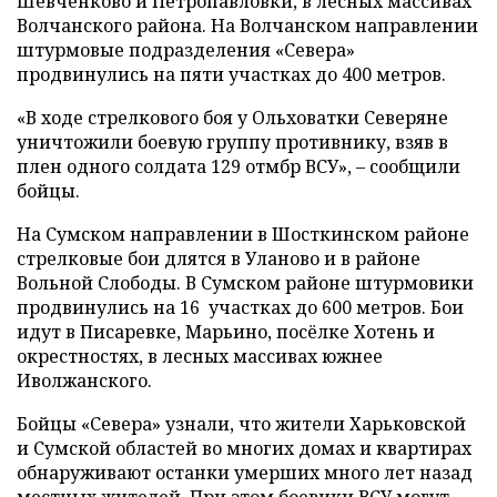
Шевченково и Петропавловки, в лесных массивах
Волчанского района. На Волчанском направлении
штурмовые подразделения «Севера»
продвинулись на пяти участках до 400 метров.
«В ходе стрелкового боя у Ольховатки Северяне
уничтожили боевую группу противнику, взяв в
плен одного солдата 129 отмбр ВСУ», – сообщили
бойцы.
На Сумском направлении в Шосткинском районе
стрелковые бои длятся в Уланово и в районе
Вольной Слободы. В Сумском районе штурмовики
продвинулись на 16 участках до 600 метров. Бои
идут в Писаревке, Марьино, посёлке Хотень и
окрестностях, в лесных массивах южнее
Иволжанского.
Бойцы «Севера» узнали, что жители Харьковской
и Сумской областей во многих домах и квартирах
обнаруживают останки умерших много лет назад
местных жителей. При этом боевики ВСУ могут