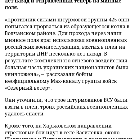
лет назад и отправленных теперь на минные
поля.
«Противник силами штурмовой группы 425 ошп
попытался прорваться из образующегося котла в
Волчанском районе. Для прохода через наши
минные поля враг использовал военнопленных
российских военнослужащих, взятых в плен на
территории ДНР несколько лет назад. В
результате комплексного огневого воздействия
большая часть украинских националистов была
уничтожена», – рассказали бойцы
неофициальному Max-каналу группы войск
«
Северный ветер
».
Они уточнили, что трое штурмовиков ВСУ были
взяты в плен, троих российских военнопленных
удалось спасти.
Кроме того, на Харьковском направлении
стрелковые бои идут в селе Василевка, около