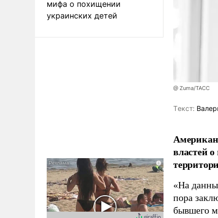
мифа о похищении
украинских детей
@ Zuma/ТАСС
Tекст:
Валер
Американ
властей о
территори
«На данны
пора закл
бывшего м