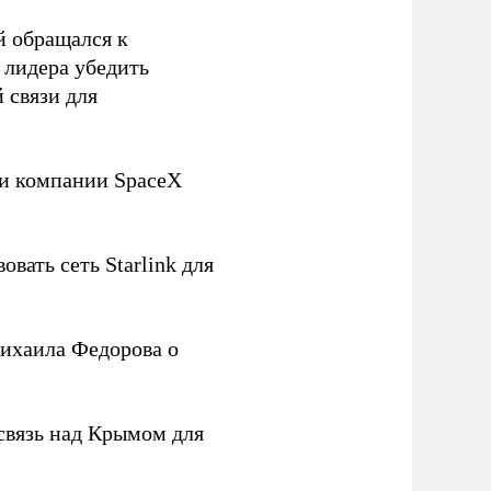
й обращался к
 лидера убедить
 связи для
ли компании SpaceX
овать сеть Starlink для
ихаила Федорова о
связь над Крымом для