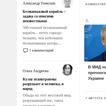
образованных людей. Иногда
Александр Тимохин
КОММЕНТАРИ
казалось, что эти вопросы
Безэкипажный корабль –
решены раз и навсегда, но –
задача со многими
нет, не решены.
неизвестными
500-тонный безэкипажный
корабль – нечто гораздо
большее, чем небольшие
безэкипажные катера,
применение которых уже
1 комментарий
стало обыденностью. Задача по
созданию такого корабля очень
сложна и амбициозна. Однако
В МИД н
и ее реализация радикально
Ольга Андреева
прочного
поднимет наши боевые
Культ психотравмы
Украине
возможности.
разрушает и человека, и
народ
Обиды на этот жестокий мир,
7 АВГУСТА 2
разрушающий нас, таких
хрупких и ранимых,