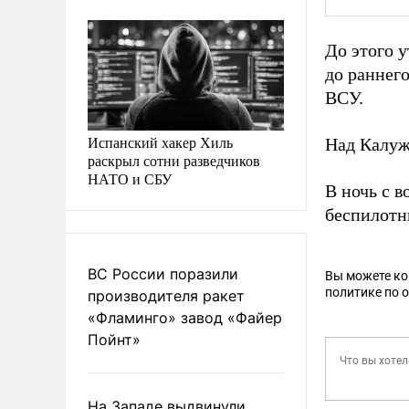
До этого 
до раннег
ВСУ.
Испанский хакер Хиль
Над Калуж
раскрыл сотни разведчиков
НАТО и СБУ
В ночь с 
беспилотн
ВС России поразили
Вы можете к
политике по 
производителя ракет
«Фламинго» завод «Файер
Пойнт»
На Западе выдвинули