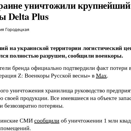
раине уничтожили крупнейший 
 Delta Plus
ия Городецкая
й на украинской территории логистический це
ался полностью разрушен, сообщили военкоры.
тели бренда официально подтвердили факт потери в
ерация Z: Военкоры Русской весны» в
Max
.
ного уничтожения хранилища руководство предприя
ю своей продукции. Все имевшиеся на объекте запа
и безвозвратно потеряны.
раинские СМИ
сообщили
об уничтожении 1 млн квад
 помещений.