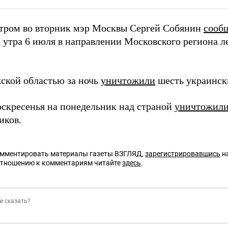
утром во вторник мэр Москвы Сергей Собянин
сооб
о утра 6 июля в направлении Московского региона л
ской областью за ночь
уничтожили
шесть украинск
воскресенья на понедельник над страной
уничтожил
иков.
омментировать материалы газеты ВЗГЛЯД,
зарегистрировавшись
на
отношению к комментариям читайте
здесь
.