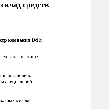
склад средств
нтр компании Delta
сех запасов, пишет
тия остановило
сы специальной
ратных метров