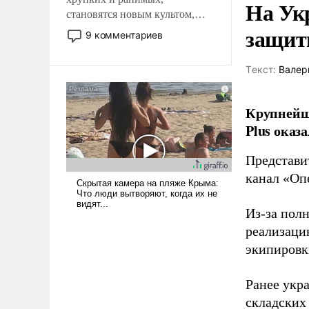
На Ук
становятся новым культом,
защиты
постепенно вытесняя и
9 комментариев
отменяя традиционное
требование к человеку – быть
Tекст:
Валер
мужественным и твердым под
ударами судьбы, брать на себя
ответственность, помогать
Крупнейши
слабым, идти вперед и
Plus оказ
адаптироваться.
Представи
канал «Оп
Из-за пол
реализаци
экипировк
Ранее ук
складских