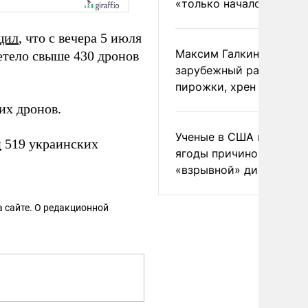
«только началом»
щил
, что с вечера 5 июля
Максим Галкин добавил
етело свыше 430 дронов
зарубежный райдер
пирожки, хрен и морс
их дронов.
Ученые в США назвали 
и
519 украинских
ягоды причиной
«взрывной» диареи
 сайте. О редакционной