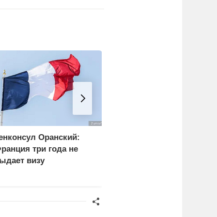
енконсул Оранский:
Россия добилась
ранция три года не
снижения цен
ыдает визу
оссийскому дипломату