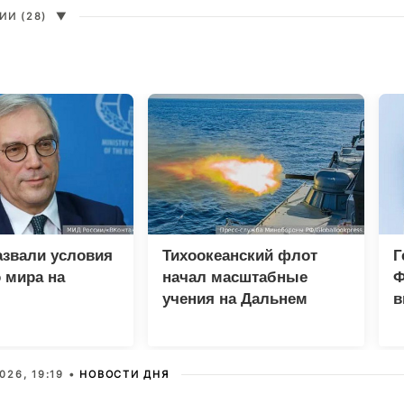
И (28)
▼
азвали условия
Тихоокеанский флот
Г
 мира на
начал масштабные
Ф
учения на Дальнем
в
Востоке
р
026, 19:19 •
НОВОСТИ ДНЯ