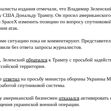
налисты издания отмечали, что Владимир Зеленски
у США Дональду Трампу. Он просил американского
я SpaceX изменить позицию по вопросу спутниковой
ния атак.
оме ситуацию пока не комментируют. Представите
вили без ответа запросы журналистов.
, Зеленский
обратился
к Трампу с просьбой задейств
ссийской территории.
ее
ответил
на просьбу министра обороны Украины М
работой спутниковой системы.
ду американский бизнесмен
отказался
активировать 
щения украинской военной операции.