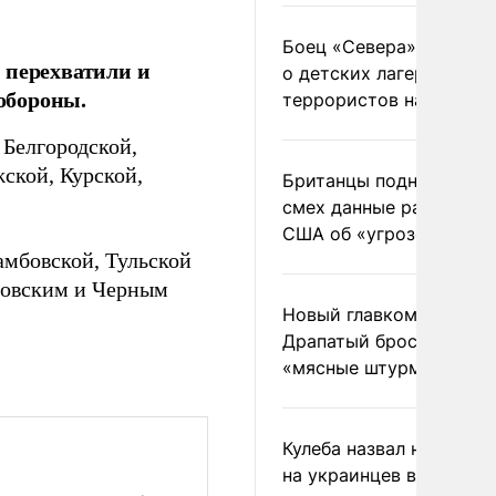
Боец «Севера» рассказ
 перехватили и
о детских лагерях
обороны.
террористов на Украин
 Белгородской,
ской, Курской,
Британцы подняли на
смех данные разведки
США об «угрозе России
амбовской, Тульской
зовским и Черным
Новый главком ВСУ
Драпатый бросил солда
«мясные штурмы»
Кулеба назвал нападени
на украинцев в Польше