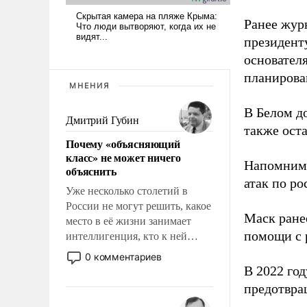
Ранее жур
президент
основател
планирова
МНЕНИЯ
В Белом д
Дмитрий Губин
также оста
Почему «объясняющий
класс» не может ничего
Напомним
объяснить
атак по ро
Уже несколько столетий в
России не могут решить, какое
Маск ран
место в её жизни занимает
помощи с 
интеллигенция, кто к ней
принадлежит, а кого из неё
0 комментариев
исключили с правом
В 2022 го
восстановления и без оного. И
предотвра
чем она отличается от просто