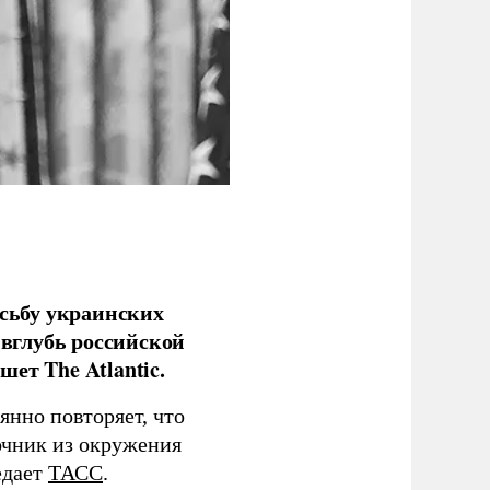
сьбу украинских
 вглубь российской
ет The Atlantic.
нно повторяет, что
чник из окружения
едает
ТАСС
.