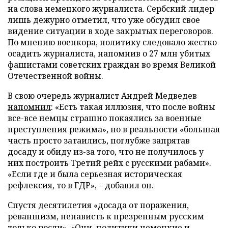
на слова немецкого журналиста. Сербский лидер
лишь дежурно отметил, что уже обсудил свое
видение ситуации в ходе закрытых переговоров.
По мнению военкора, политику следовало жестко
осадить журналиста, напомнив о 27 млн убитых
фашистами советских граждан во время Великой
Отечественной войны.
В свою очередь журналист Андрей Медведев
напомнил
: «Есть такая иллюзия, что после войны
все-все немцы страшно покаялись за военные
преступления режима», но в реальности «большая
часть просто затаились, поглубже запрятав
досаду и обиду из-за того, что не получилось у
них построить Третий рейх с русскими рабами».
«Если где и была серьезная историческая
рефлексия, то в ГДР», – добавил он.
Спустя десятилетия «досада от поражения,
реваншизм, ненависть к презренным русским
только росли». «Они, политики немецкие и