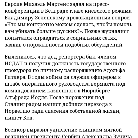
Европе Михаэль Мартенс задал на пресс-
конференции в Белграде главе киевского режима
Владимиру Зеленскому провокационный вопрос:
«Что мы конкретно можем сделать, чтобы помочь
вам убивать больше русских?». Позже журналист
попытался оправдаться в социальных сетях,
заявив о нормальности подобных обсуждений.
Выяснилось, что дед репортера был членом
НСДАП и получил должность государственного
прокурора по личному распоряжению Адольфа
Гитлера. В годы войны он служил офицером в
штабе оперативного руководства вермахта под
командованием казненного в Нюрнберге
Альфреда Йодля. После поражения под
Сталинградом нацист добился перевода в
Норвегию ради спасения собственной жизни,
пишет Коц.
Военкор выразил удивление слишком мягкой
реакцией президента Сербии Александра Вучича