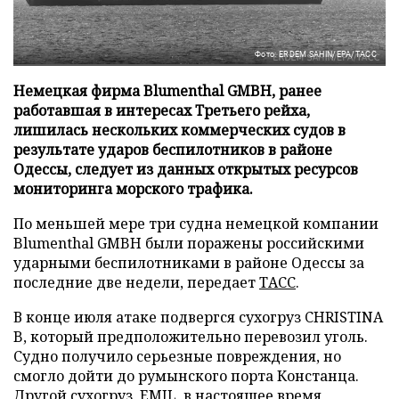
Фото: ERDEM SAHIN/EPA/ТАСС
Немецкая фирма Blumenthal GMBH, ранее
работавшая в интересах Третьего рейха,
лишилась нескольких коммерческих судов в
результате ударов беспилотников в районе
Одессы, следует из данных открытых ресурсов
мониторинга морского трафика.
По меньшей мере три судна немецкой компании
Blumenthal GMBH были поражены российскими
ударными беспилотниками в районе Одессы за
последние две недели, передает
ТАСС
.
В конце июля атаке подвергся сухогруз CHRISTINA
B, который предположительно перевозил уголь.
Судно получило серьезные повреждения, но
смогло дойти до румынского порта Констанца.
Другой сухогруз, EMIL, в настоящее время