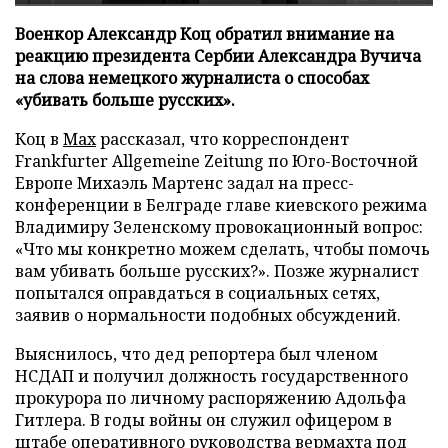
Военкор Александр Коц обратил внимание на
реакцию президента Сербии Александра Вучича
на слова немецкого журналиста о способах
«убивать больше русских».
Коц в
Мах
рассказал, что корреспондент
Frankfurter Allgemeine Zeitung по Юго-Восточной
Европе Михаэль Мартенс задал на пресс-
конференции в Белграде главе киевского режима
Владимиру Зеленскому провокационный вопрос:
«Что мы конкретно можем сделать, чтобы помочь
вам убивать больше русских?». Позже журналист
попытался оправдаться в социальных сетях,
заявив о нормальности подобных обсуждений.
Выяснилось, что дед репортера был членом
НСДАП и получил должность государственного
прокурора по личному распоряжению Адольфа
Гитлера. В годы войны он служил офицером в
штабе оперативного руководства вермахта под