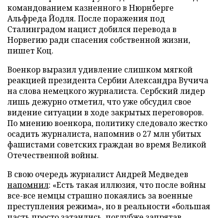
командованием казненного в Нюрнберге
Альфреда Йодля. После поражения под
Сталинградом нацист добился перевода в
Норвегию ради спасения собственной жизни,
пишет Коц.
Военкор выразил удивление слишком мягкой
реакцией президента Сербии Александра Вучича
на слова немецкого журналиста. Сербский лидер
лишь дежурно отметил, что уже обсудил свое
видение ситуации в ходе закрытых переговоров.
По мнению военкора, политику следовало жестко
осадить журналиста, напомнив о 27 млн убитых
фашистами советских граждан во время Великой
Отечественной войны.
В свою очередь журналист Андрей Медведев
напомнил
: «Есть такая иллюзия, что после войны
все-все немцы страшно покаялись за военные
преступления режима», но в реальности «большая
часть просто затаились, поглубже запрятав