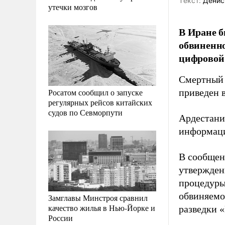
Tекст:
Денис
утечки мозгов
В Иране б
обвиненно
цифровой
Смертный 
Росатом сообщил о запуске
приведен 
регулярных рейсов китайских
судов по Севморпути
Ардестани
информаци
В сообщени
утвержден
процедуры
обвиняемо
Замглавы Минстроя сравнил
качество жилья в Нью-Йорке и
разведки 
России