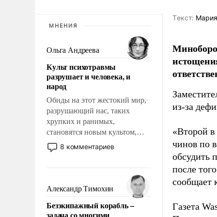
Tекст:
Мария
МНЕНИЯ
Миноборо
Ольга Андреева
истощения
Культ психотравмы
ответстве
разрушает и человека, и
народ
Заместите
Обиды на этот жестокий мир,
из-за деф
разрушающий нас, таких
хрупких и ранимых,
«Второй в
становятся новым культом,
постепенно вытесняя и
чинов по 
8 комментариев
отменяя традиционное
обсудить 
требование к человеку – быть
после того
мужественным и твердым под
сообщает 
ударами судьбы, брать на себя
Александр Тимохин
ответственность, помогать
Безэкипажный корабль –
Газета Was
слабым, идти вперед и
задача со многими