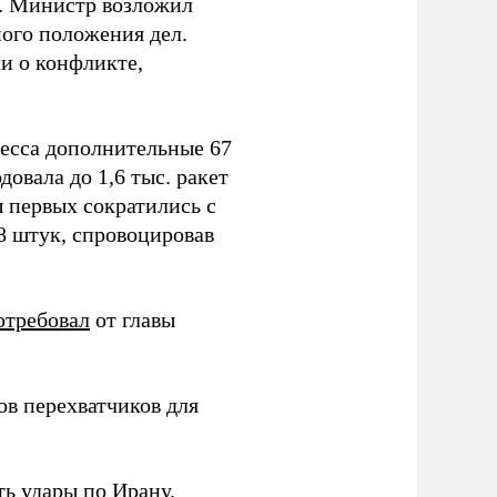
т. Министр возложил
ного положения дел.
и о конфликте,
ресса дополнительные 67
овала до 1,6 тыс. ракет
ы первых сократились с
78 штук, спровоцировав
отребовал
от главы
в перехватчиков для
ь удары по Ирану.