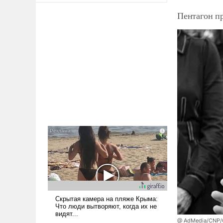
Пентагон п
@ AdMedia/CNP/G