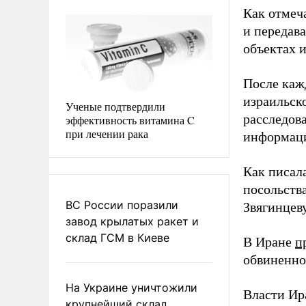
Как отмеч
и передав
объектах 
После каж
израильск
Ученые подтвердили
расследов
эффективность витамина C
при лечении рака
информаци
Как писал
посольств
ВС России поразили
Звягинцев
завод крылатых ракет и
склад ГСМ в Киеве
В Иране
п
обвиненно
На Украине уничтожили
Власти Ир
крупнейший склад