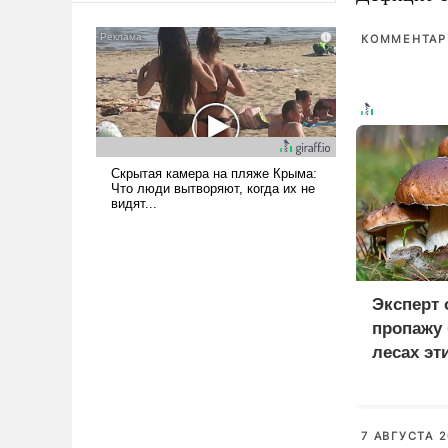
американские арсеналы.
Сложившаяся ситуация
КОММЕНТАРИ
означает многолетний период
уязвимости США, например,
перед Китаем.
Эксперт
пропажу 
лесах эт
7 АВГУСТА 2