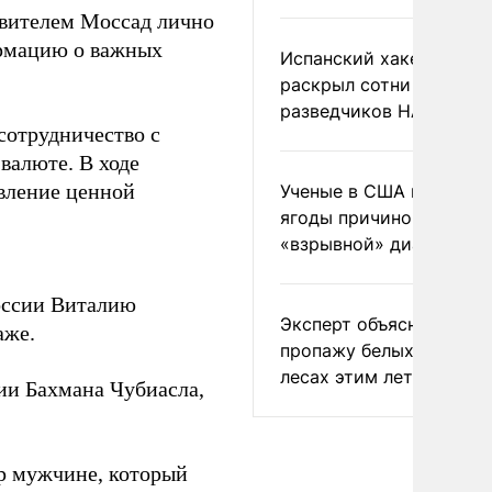
авителем Моссад лично
ормацию о важных
Испанский хакер Хиль
раскрыл сотни
разведчиков НАТО и С
сотрудничество с
валюте. В ходе
авление ценной
Ученые в США назвали 
ягоды причиной
«взрывной» диареи
оссии Виталию
Эксперт объяснил
аже.
пропажу белых грибов 
лесах этим летом
ии Бахмана Чубиасла,
р мужчине, который