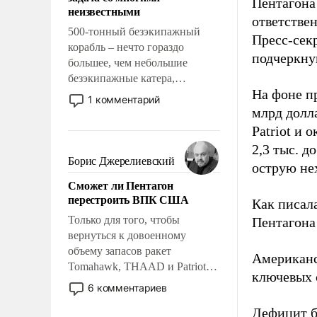
адаптироваться.
Пентагона
неизвестными
ответстве
500-тонный безэкипажный
Пресс-сек
корабль – нечто гораздо
подчеркнув
большее, чем небольшие
безэкипажные катера,
На фоне п
применение которых уже
1 комментарий
стало обыденностью. Задача по
млрд долла
созданию такого корабля очень
Patriot и 
сложна и амбициозна. Однако
2,3 тыс. д
и ее реализация радикально
Борис Джерелиевский
острую не
поднимет наши боевые
Сможет ли Пентагон
возможности.
перестроить ВПК США
Как писал
Только для того, чтобы
Пентагона 
вернуться к довоенному
объему запасов ракет
Американ
Tomahawk, THAAD и Patriot
ключевых 
США потребуется более трех
6 комментариев
лет. Даже небольшая война с
Дефицит 
Ираном опустошила