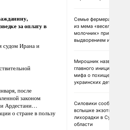
ражданину,
Семье фермера Уолкер
ведке за оплату в
из мема «веселый
молочник» пригрозили
выдворением из Росси
 судом Ирана и
Мирошник назвал
ствительной
главного инициатора
мифа о похищении
украинских детей
января, после
вленной законом
Силовики сообщили о
Али Ардестани…
вспышке экзотической
ции о стране в пользу
лихорадки в Сумской
области