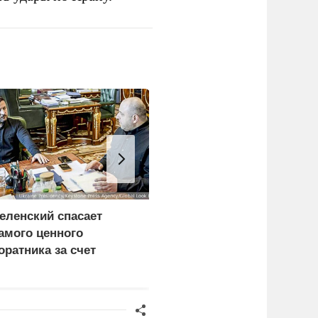
еленский спасает
Лукашенко призвал
амого ценного
белорусов скупать дом
оратника за счет
в деревнях раньше
азведки
россиян