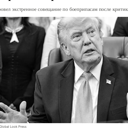
ровел экстренное совещание по боеприпасам после крити
lobal Look Press