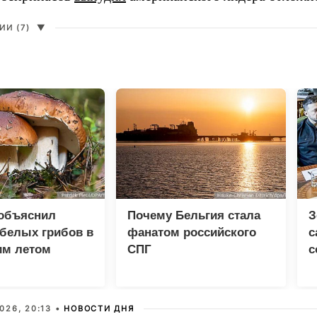
И (7)
▼
 объяснил
Почему Бельгия стала
З
белых грибов в
фанатом российского
с
им летом
СПГ
с
р
026, 20:13 •
НОВОСТИ ДНЯ