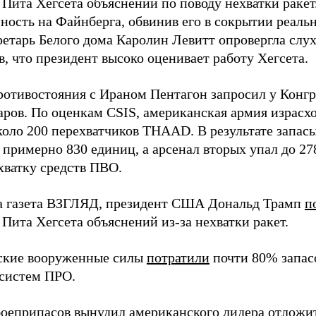
 Пита Хегсета объяснений по поводу нехватки раке
нность на Файнберга, обвинив его в сокрытии реаль
ретарь Белого дома Каролин Левитт опровергла слух
, что президент высоко оценивает работу Хегсета.
ротивостояния с Ираном Пентагон запросил у Конг
ров. По оценкам CSIS, американская армия израсход
около 200 перехватчиков THAAD. В результате запас
о примерно 830 единиц, а арсенал вторых упал до 2
хватку средств ПВО.
а газета ВЗГЛЯД, президент США Дональд Трамп
п
Пита Хегсета объяснений из-за нехватки ракет.
ские вооруженные силы
потратили
почти 80% запасо
систем ПРО.
боеприпасов
вынудил
американского лидера отложит