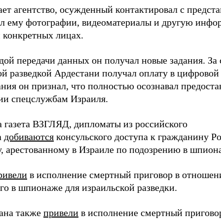
ает агентство, осужденный контактировал с предст
ал ему фотографии, видеоматериалы и другую инф
и конкретных лицах.
дой передачи данных он получал новые задания. За 
ой разведкой Ардестани получал оплату в цифровой 
ания он признал, что полностью осознавал предост
и спецслужбам Израиля.
а газета ВЗГЛЯД, дипломаты из российского
а
добиваются
консульского доступа к гражданину Р
у, арестованному в Израиле по подозрению в шпион
ривели
в исполнение смертный приговор в отношен
го в шпионаже для израильской разведки.
ана также
привели
в исполнение смертный пригово