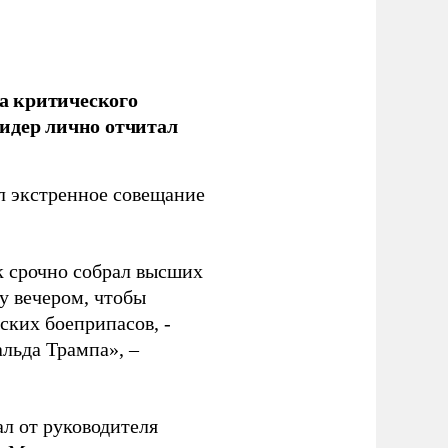
а критического
идер лично отчитал
 экстренное совещание
к срочно собрал высших
у вечером, чтобы
ских боеприпасов, -
альда Трампа», –
ал от руководителя