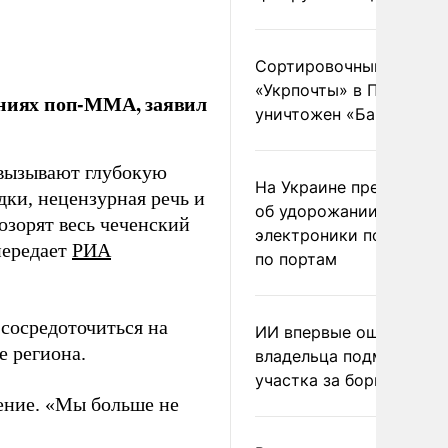
Сортировочный пункт
«Укрпочты» в Павлогра
аниях поп-ММА, заявил
уничтожен «Бандероль
 вызывают глубокую
На Украине предупреди
дки, нецензурная речь и
об удорожании китайс
озорят весь чеченский
электроники после уда
передает
РИА
по портам
сосредоточиться на
ИИ впервые оштрафова
е региона.
владельца подмосковн
участка за борщевик
дение. «Мы больше не