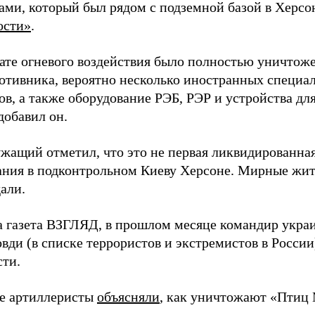
ами, который был рядом с подземной базой в Херсо
ости»
.
тате огневого воздействия было полностью уничтоже
ротивника, вероятно несколько иностранных специал
в, а также оборудование РЭБ, РЭР и устройства дл
добавил он.
жащий отметил, что это не первая ликвидированная
ния в подконтрольном Киеву Херсоне. Мирные жите
али.
а газета ВЗГЛЯД, в прошлом месяце командир укра
вди (в списке террористов и экстремистов в Росси
сти.
е артиллеристы
объясняли
, как уничтожают «Птиц 