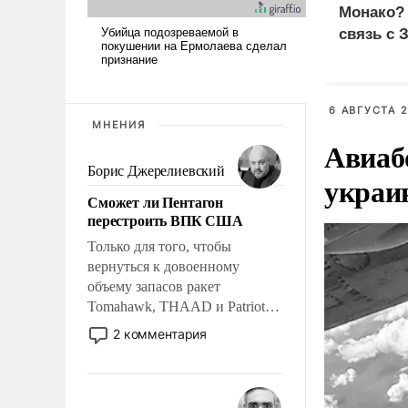
Монако?
связь с 
6 АВГУСТА 2
МНЕНИЯ
Авиаб
Борис Джерелиевский
украи
Сможет ли Пентагон
перестроить ВПК США
Только для того, чтобы
вернуться к довоенному
объему запасов ракет
Tomahawk, THAAD и Patriot
США потребуется более трех
2 комментария
лет. Даже небольшая война с
Ираном опустошила
американские арсеналы.
Сложившаяся ситуация