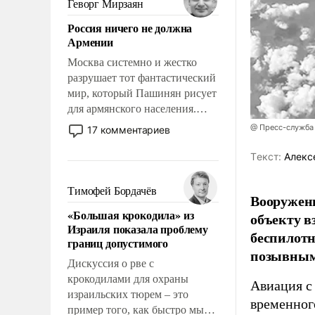
Геворг Мирзаян
означает многолетний период
Россия ничего не должна
уязвимости США, например,
Армении
перед Китаем.
Москва системно и жестко
разрушает тот фантастический
мир, который Пашинян рисует
для армянского населения.
Мир, где политические
@ Пресс-служба
17 комментариев
прожекты будут безусловно
оплачиваться за счет
Tекст:
Алекс
российских
налогоплательщиков и где
Тимофей Бордачёв
Вооружен
Еревану за свои поступки не
«Большая крокодила» из
объекту в
нужно отвечать.
Израиля показала проблему
беспилотн
границ допустимого
позывным
Дискуссия о рве с
крокодилами для охраны
Авиация с
израильских тюрем – это
временног
пример того, как быстро мы