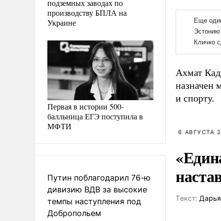
подземных заводах по
производству БПЛА на
Украине
Ахмат Кад
назначен 
и спорту.
Первая в истории 500-
балльница ЕГЭ поступила в
МФТИ
6 АВГУСТА 2
«Един
наста
Путин поблагодарил 76-ю
дивизию ВДВ за высокие
Tекст:
Дарья
темпы наступления под
Добропольем