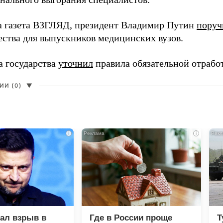
а газета ВЗГЛЯД, президент Владимир Путин
поруч
ества для выпускников медицинских вузов.
а государства
уточнил
правила обязательной отрабо
И (0)
▼
i
i
зал взрыв в
Где в России проще
Т