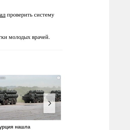
ил
проверить систему
тки молодых врачей.
i
урция нашла
Пощечина всей системе