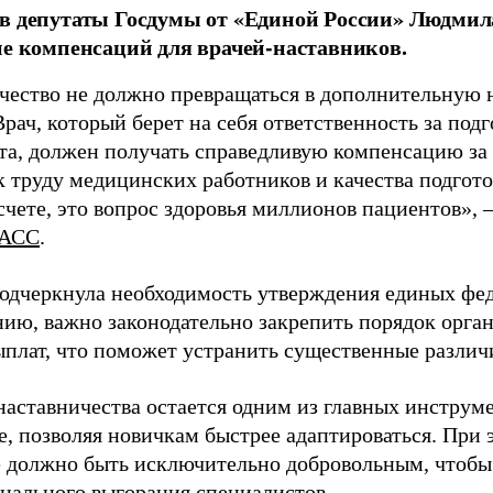
в депутаты Госдумы от «Единой России» Людми
ие компенсаций для врачей-наставников.
чество не должно превращаться в дополнительную
Врач, который берет на себя ответственность за под
та, должен получать справедливую компенсацию за э
 труду медицинских работников и качества подготов
чете, это вопрос здоровья миллионов пациентов», 
АСС
.
одчеркнула необходимость утверждения единых фед
нию, важно законодательно закрепить порядок орга
ыплат, что поможет устранить существенные различ
наставничества остается одним из главных инструм
, позволяя новичкам быстрее адаптироваться. При 
 должно быть исключительно добровольным, чтобы 
нального выгорания специалистов.