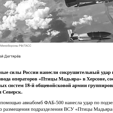
 Минобороны РФ/ТАСС
ей Дегтярёв
ные силы России нанесли сокрушительный удар 
звода операторов «Птицы Мадьяра» в Херсоне, с
ых систем 18-й общевойсковой армии группиров
 Северск.
 помощью авиабомб ФАБ-500 нанесла удар по подз
о размещения подразделения ВСУ «Птицы Мадьяра»