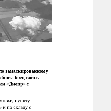
по замаскированному
ообщил боец войск
ки «Днепр» с
емному пункту
 и по складу с