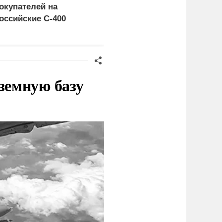
окупателей на
правосудия: что
оссийские C-400
натворил сын
украинского олигарха
земную базу