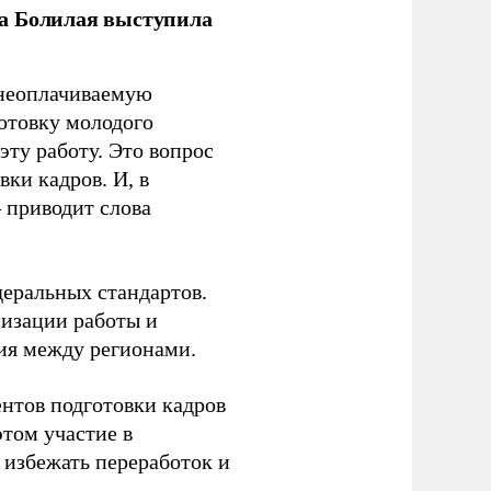
ла Болилая выступила
 неоплачиваемую
готовку молодого
ту работу. Это вопрос
ки кадров. И, в
– приводит слова
еральных стандартов.
низации работы и
ия между регионами.
ентов подготовки кадров
этом участие в
избежать переработок и