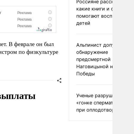
Россияне рассказали,
какие книги и фильмы
помогают воспитывать
детей
ет. В феврале он был
Альпинист допустил
истром по физкультуре
обнаружение
предсмертной записки
Наговицыной на пике
Победы
 выплаты
Ученые разрушили миф
«гонке сперматозоидов
при оплодотворении