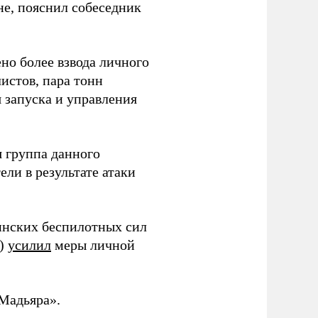
не, пояснил собеседник
но более взвода личного
истов, пара тонн
я запуска и управления
 группа данного
ли в результате атаки
инских беспилотных сил
и)
усилил
меры личной
Мадьяра».