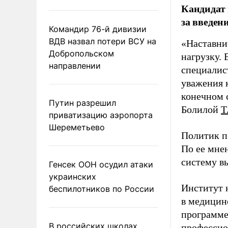
Кандидат 
за введен
Командир 76-й дивизии
ВДВ назвал потери ВСУ на
«Наставни
Добропольском
нагрузку. 
направлении
специалис
уважения к
конечном с
Путин разрешил
Болилой
Т
приватизацию аэропорта
Шереметьево
Политик п
По ее мне
систему в
Генсек ООН осудил атаки
украинских
Институт 
беспилотников по России
в медицине
программе
В российских школах
профессио