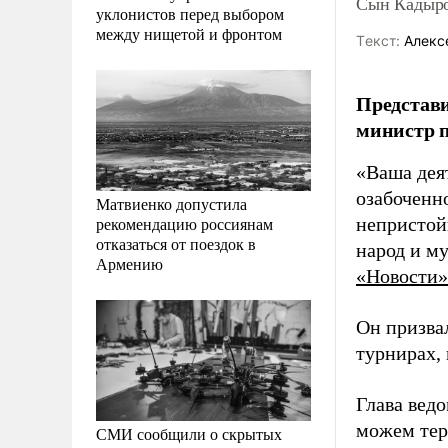
Сын Кадыро
уклонистов перед выбором
между нищетой и фронтом
Tекст:
Алекс
Представи
министр п
«Ваша дея
озабоченно
Матвиенко допустила
рекомендацию россиянам
непристой
отказаться от поездок в
народ и м
Армению
«Новости»
Он призва
турнирах,
Глава вед
можем тер
СМИ сообщили о скрытых