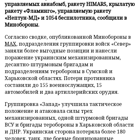
управляемых авиабомб, ракету HIMARS, крылатую
ракету «Фламинго», управляемую ракету
«Нептун-МД» и 1054 беспилотника, сообщили в
Минобороны.
Согласно сводке, опубликованной Минобороны в
MAX
, подразделения группировки войск «Север»
заняли более выгодные позиции и нанесли
поражение украинским механизированным,
десантно-штурмовым бригадам и
подразделениям теробороны в Сумской и
Харьковской областях. Потери противника
составили до 155 военнослужащих, 15
автомобилей и два артиллерийских орудия.
Группировка «Запад» улучшила тактическое
положение и атаковала силы трех
механизированных, одной штурмовой бригады
ВСУ и бригады теробороны в Харьковской области
и ДНР. Украинская сторона потеряла более 180
человек, танк, две боевые бронированные