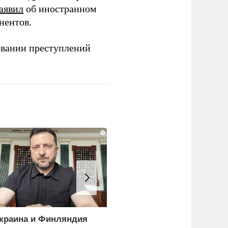
аявил
об иностранном
нентов.
овании преступлений
i
краина и Финляндия
Киев становится