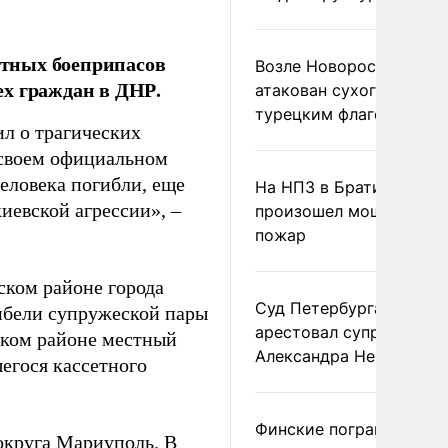
тных боеприпасов
Возле Новороссийска
ех граждан в ДНР.
атакован сухогруз под
турецким флагом
л о трагических
 своем официальном
человека погибли, еще
На НПЗ в Братиславе
иевской агрессии», –
произошел мощный
пожар
ском районе города
Суд Петербурга заочно
гибели супружеской пары
арестовал супругу
ском районе местный
Александра Невзорова
егося кассетного
Финские пограничники
округа Мариуполь. В