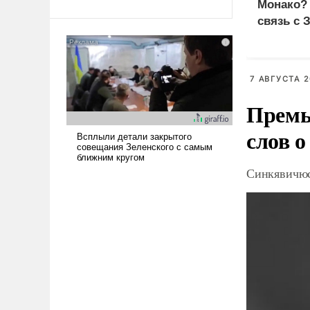
Монако?
Ираном опустошила
связь с 
американские арсеналы.
Сложившаяся ситуация
означает многолетний период
уязвимости США, например,
7 АВГУСТА 2
перед Китаем.
Премь
слов о
Синкявичюс