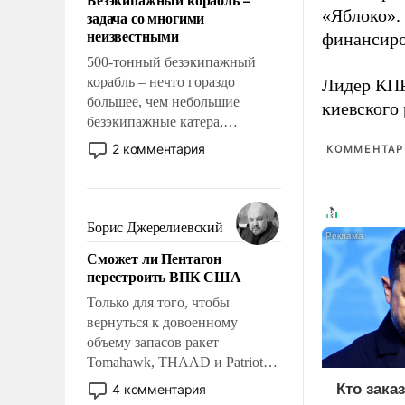
слабым, идти вперед и
«Яблоко».
задача со многими
адаптироваться.
неизвестными
финансиро
500-тонный безэкипажный
корабль – нечто гораздо
Лидер КП
большее, чем небольшие
киевского
безэкипажные катера,
применение которых уже
2 комментария
КОММЕНТАРИ
стало обыденностью. Задача по
созданию такого корабля очень
сложна и амбициозна. Однако
и ее реализация радикально
Борис Джерелиевский
поднимет наши боевые
Сможет ли Пентагон
возможности.
перестроить ВПК США
Только для того, чтобы
вернуться к довоенному
объему запасов ракет
Tomahawk, THAAD и Patriot
США потребуется более трех
Кто зака
4 комментария
лет. Даже небольшая война с