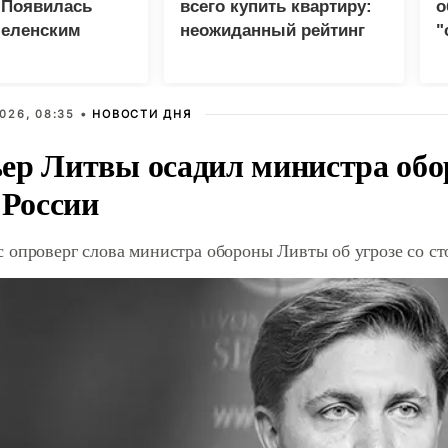
 Появилась
всего купить квартиру:
о
Зеленским
неожиданный рейтинг
"
с
026, 08:35 •
НОВОСТИ ДНЯ
ер Литвы осадил министра обо
 России
 опроверг слова министра обороны Ливты об угрозе со с