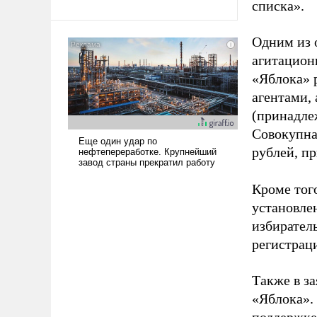
списка».
Одним из 
агитацион
«Яблока» 
агентами,
(принадле
Совокупная
рублей, пр
Кроме тог
установле
избиратель
регистрац
Также в з
«Яблока».