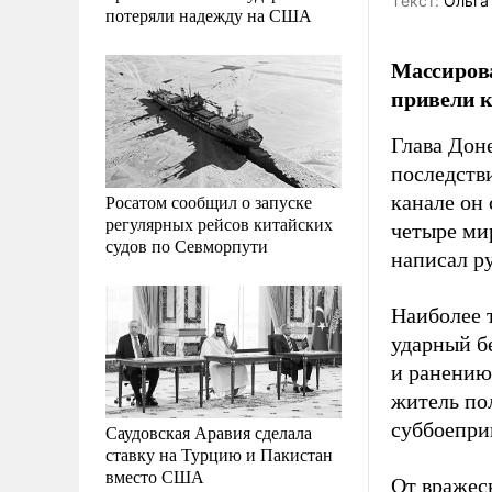
Tекст:
Ольга
потеряли надежду на США
Массиров
привели к
Глава Дон
последств
Росатом сообщил о запуске
канале он 
регулярных рейсов китайских
четыре ми
судов по Севморпути
написал р
Наиболее 
ударный б
и ранению
житель по
суббоепри
Саудовская Аравия сделала
ставку на Турцию и Пакистан
вместо США
От вражес