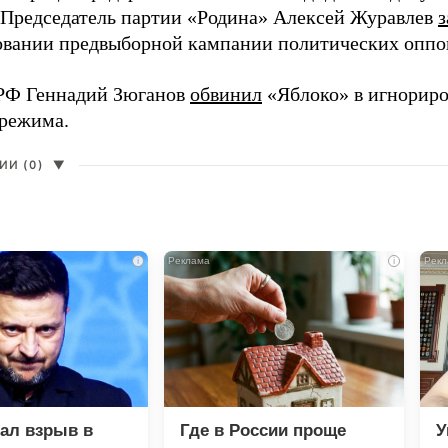
 Председатель партии «Родина» Алексей Журавлев
з
вании предвыборной кампании политических оппо
РФ Геннадий Зюганов
обвинил
«Яблоко» в игнорир
 режима.
И (0)
▼
i
i
зал взрыв в
Где в России проще
У