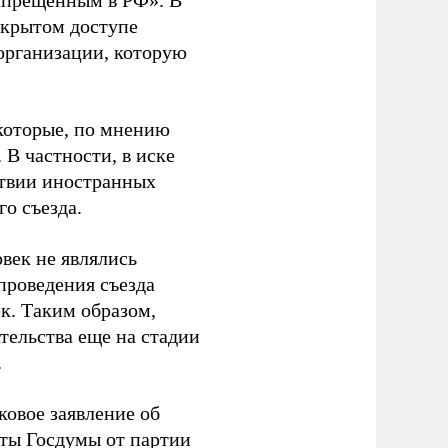
апрещенным в РФ». В
ткрытом доступе
организации, которую
которые, по мнению
В частности, в иске
тствии иностранных
о съезда.
век не являлись
проведения съезда
ек. Таким образом,
тельства еще на стадии
.
ковое заявление об
аты Госдумы от партии