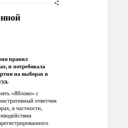
онной
ния правил
ах, и потребовала
ртии на выборах в
уд.
нять «Яблоко» с
инистративный ответчик
ах, в частности,
тиводействии
зарегистрированного