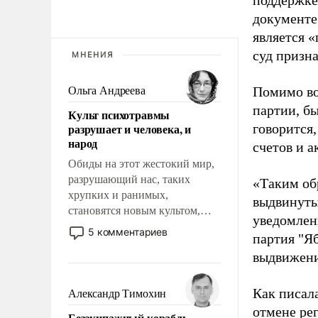
поддержке
документе
является 
суд призн
МНЕНИЯ
Помимо во
Ольга Андреева
партии, б
Культ психотравмы
разрушает и человека, и
говорится,
народ
счетов и 
Обиды на этот жестокий мир,
разрушающий нас, таких
«Таким об
хрупких и ранимых,
выдвинуты
становятся новым культом,
уведомлени
постепенно вытесняя и
5 комментариев
партия "Я
отменяя традиционное
выдвижения
требование к человеку – быть
мужественным и твердым под
ударами судьбы, брать на себя
Как писал
Александр Тимохин
ответственность, помогать
отмене ре
Безэкипажный корабль –