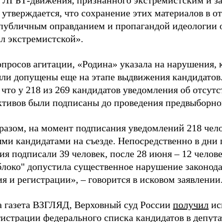
 ЛГБТ-движения, признанного экстремистским и з
 утверждается, что сохранение этих материалов в о
«публичным оправданием и пропагандой идеологии 
ал экстремистской».
просов агитации, «Родина» указала на нарушения, 
ыли допущены еще на этапе выдвижения кандидатов. 
 что у 218 из 269 кандидатов уведомления об отсу
активов были подписаны до проведения предвыборног
разом, на момент подписания уведомлений 218 чело
ми кандидатами на съезде. Непосредственно в дни 
я подписали 39 человек, после 28 июня – 12 челов
блоко" допустила существенное нарушение законода
 и регистрации», – говорится в исковом заявлении
а газета ВЗГЛЯД, Верховный суд России
получил
ис
гистрации федерального списка кандидатов в депут