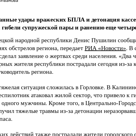
 Иванова
анные удары вражеских БПЛА и детонация кассе
 гибели супружеской пары и ранению еще четыр
ецкой народной республики Денис Пушилин сообщи
иях обстрелов региона, передает
РИА «Новости»
. В
сделал заявление о жертвах среди населения. «Два 
рных жителя республики пострадали сегодня из-за к
уководитель региона.
тяжелая ситуация сложилась в Горловке. В Калинин
еспилотник атаковал жилой сектор, что привело к 
 одного мужчины. Кроме того, в Центрально-Город
лучил тяжелые травмы из-за детонации неразорвавш
паса.
ких действий также пострадали жители городского 