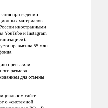
шения при ведении
ационных материалов
в России иностранными
я YouTube и Instagram
ганизацией).
густа превысила 55 млн
фонда.
ацию превысили
ного размера
основанием для отмены
фициальном сайте
ют о «системной