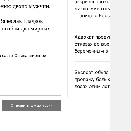
закрыли проходы для
нению двоих мужчин.
диких животных на
границе с Россией
Вячеслав Гладков
 погибли два мирных
Адвокат предупредил о
отказах во въезде
беременным в США
 сайте. О редакционной
Эксперт объяснил
пропажу белых грибов 
лесах этим летом