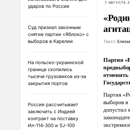
7 АВГУСТА 2
ударов по России
«Роди
агита
Суд признал законным
снятие партии «Яблоко» с
выборов в Карелии
Tекст:
Елиза
Партия «Р
На польско-украинской
предвыбор
границе скопились
отменить 
тысячи грузовиков из-за
Государст
закрытия портов
Партия «Р
выборов в
Россия рассчитывает
допустил 
заключить с Индией
законодат
контракт на поставку
экстремиз
Ил-114-300 и SJ-100