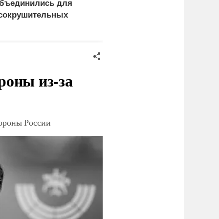
бъединились для
непригодным для
сокрушительных
жизни: печальный
анкций" против России
рейтинг
роны из-за
тороны России