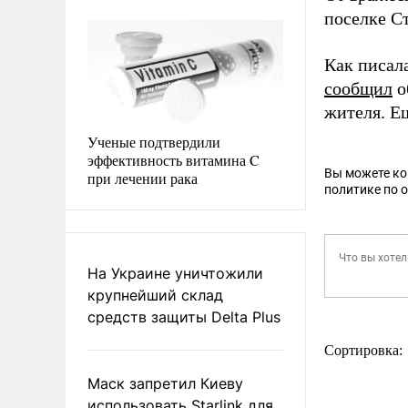
поселке С
Как писал
сообщил
о
жителя. Е
Ученые подтвердили
эффективность витамина C
Вы можете к
при лечении рака
политике по 
На Украине уничтожили
крупнейший склад
средств защиты Delta Plus
Сортировка:
Маск запретил Киеву
использовать Starlink для