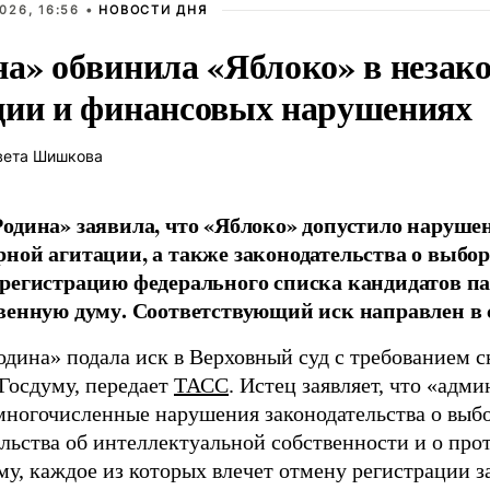
026, 16:56 •
НОВОСТИ ДНЯ
на» обвинила «Яблоко» в незак
ции и финансовых нарушениях
вета Шишкова
одина» заявила, что «Яблоко» допустило наруше
ной агитации, а также законодательства о выбор
регистрацию федерального списка кандидатов па
венную думу. Соответствующий иск направлен в с
одина» подала иск в Верховный суд с требованием с
 Госдуму, передает
ТАСС
. Истец заявляет, что «адм
многочисленные нарушения законодательства о выбор
ельства об интеллектуальной собственности и о про
му, каждое из которых влечет отмену регистрации 