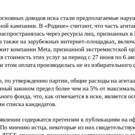
основных доводов иска стали предполагаемые нару
ной кампании. В «Родине» считают, что часть агит
распространялась через ресурсы лиц, признанных 
 а также на зарубежных интернет-площадках, включа
жит компании Meta, признанной экстремистской ор
 стоимость этих услуг за период с 27 июня по 6 ав
и этом оплата производилась не из избирательного 
о, по утверждению партии, общие расходы на агит
нный законом предел более чем на 5% от максималь
ного фонда, что, как отмечается в иске, является 
ии списка кандидатов.
аявлении содержатся претензии к публикациям на о
 По мнению истца, некоторые из них свидетельству