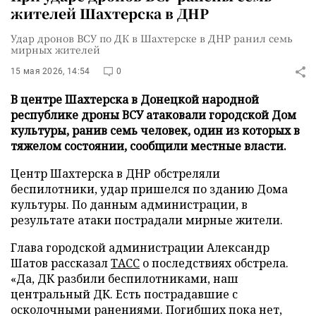
жителей Шахтерска в ДНР
Удар дронов ВСУ по ДК в Шахтерске в ДНР ранил семь
мирных жителей
15 мая 2026, 14:54
0
В центре Шахтерска в Донецкой народной
республике дроны ВСУ атаковали городской Дом
культуры, ранив семь человек, один из которых в
тяжелом состоянии, сообщили местные власти.
Центр Шахтерска в ДНР обстреляли
беспилотники, удар пришелся по зданию Дома
культуры. По данным администрации, в
результате атаки пострадали мирные жители.
Глава городской администрации Александр
Шатов рассказал
ТАСС
о последствиях обстрела.
«Да, ДК разбили беспилотниками, наш
центральный ДК. Есть пострадавшие с
осколочными ранениями. Погибших пока нет,