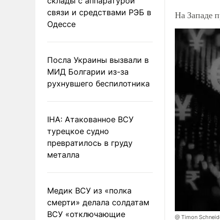
склады с аппаратурой
связи и средствами РЭБ в
На Западе 
Одессе
Посла Украины вызвали в
МИД Болгарии из-за
рухнувшего беспилотника
IHA: Атакованное ВСУ
турецкое судно
превратилось в груду
металла
Медик ВСУ из «полка
смерти» делала солдатам
ВСУ «отключающие
@ Timon Schneid