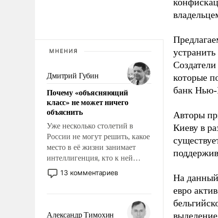
конфискац
владельцем
Предлагаем
устранить
МНЕНИЯ
Создатели
Дмитрий Губин
которые п
банк Нью-
Почему «объясняющий
класс» не может ничего
объяснить
Авторы пр
Уже несколько столетий в
Киеву в ра
России не могут решить, какое
существует
место в её жизни занимает
поддержив
интеллигенция, кто к ней
принадлежит, а кого из неё
13 комментариев
На данный
исключили с правом
евро актив
восстановления и без оного. И
чем она отличается от просто
бельгийско
образованных людей. Иногда
выделение 
Александр Тимохин