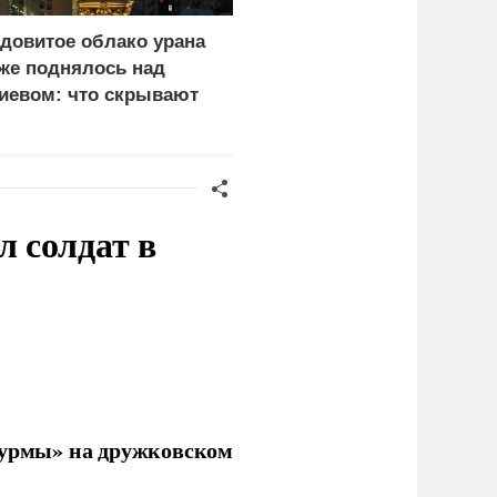
довитое облако урана
«Генерал-провал»: кака
же поднялось над
правда выяснилась про
иевом: что скрывают
Драпатого
ласти
 солдат в
урмы» на дружковском