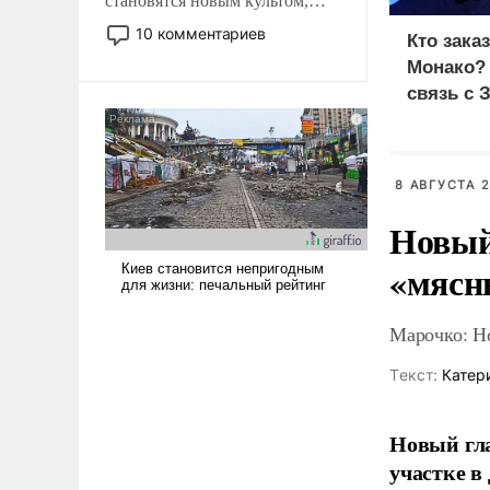
становятся новым культом,
постепенно вытесняя и
10 комментариев
Кто зака
отменяя традиционное
Монако?
требование к человеку – быть
связь с 
мужественным и твердым под
ударами судьбы, брать на себя
ответственность, помогать
слабым, идти вперед и
8 АВГУСТА 2
адаптироваться.
Новый
«мясн
Марочко: Н
Tекст:
Катер
Новый гл
участке в