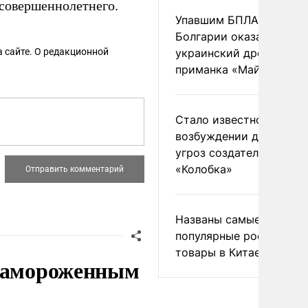
совершеннолетнего.
Упавшим БПЛА в
Болгарии оказался
 сайте. О редакционной
украинский дрон-
приманка «Майя»
Стало известно о
возбуждении дела из-з
угроз создателям
«Колобка»
Названы самые
популярные российски
товары в Китае
 замороженным