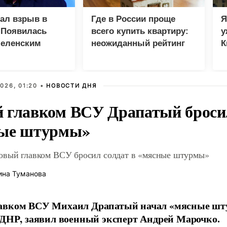
зал взрыв в
Где в России проще
Я
 Появилась
всего купить квартиру:
у
Зеленским
неожиданный рейтинг
К
в
026, 01:20 •
НОВОСТИ ДНЯ
 главком ВСУ Драпатый бросил
ые штурмы»
овый главком ВСУ бросил солдат в «мясные штурмы»
ина Туманова
авком ВСУ Михаил Драпатый начал «мясные шт
 ДНР, заявил военный эксперт Андрей Марочко.