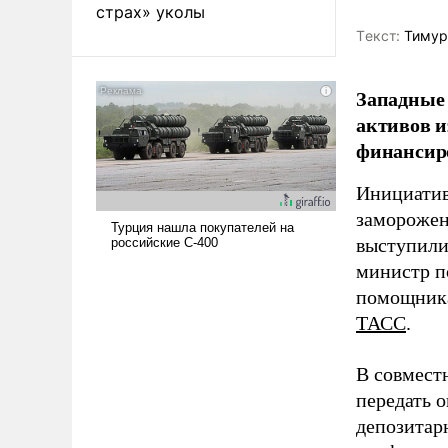
страх» уколы
Tекст:
Тимур
Западные 
активов и
финансир
Инициатив
заморожен
выступили
министр п
помощника
ТАСС
.
В совмест
передать 
депозитар