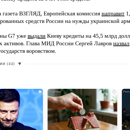
а газета ВЗГЛЯД, Европейская комиссия
направит
1,
ированных средств России на нужды украинской арм
аны G7 уже
выдали
Киеву кредиты на 45,5 млрд долла
х активов. Глава МИД России Сергей Лавров
назвал
государств воровством.
И (32)
▼
i
i