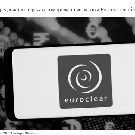
предложили передать замороженные активы России новой 
er/SOPA Images/Reuters