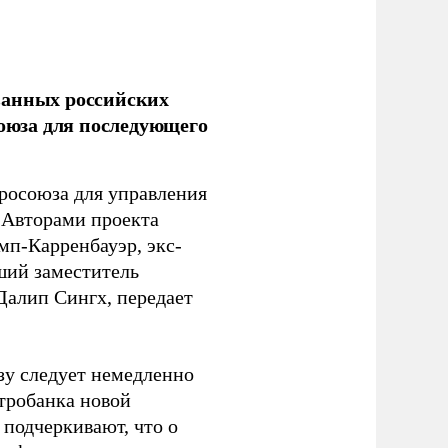
ванных российских
союза для последующего
росоюза для управления
 Авторами проекта
п-Карренбауэр, экс-
ший заместитель
алип Сингх, передает
зу следует немедленно
тробанка новой
подчеркивают, что о