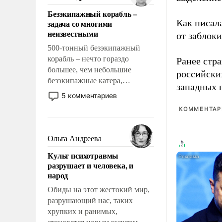
казалось, что эти вопросы
Безэкипажный корабль –
решены раз и навсегда, но –
Как писал
задача со многими
нет, не решены.
неизвестными
от заблок
500-тонный безэкипажный
корабль – нечто гораздо
Ранее стр
большее, чем небольшие
российски
безэкипажные катера,
западных 
применение которых уже
5 комментариев
стало обыденностью. Задача по
КОММЕНТАРИ
созданию такого корабля очень
сложна и амбициозна. Однако
и ее реализация радикально
Ольга Андреева
поднимет наши боевые
Культ психотравмы
возможности.
разрушает и человека, и
народ
Обиды на этот жестокий мир,
разрушающий нас, таких
хрупких и ранимых,