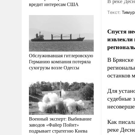
В реке Десн
вредит интересам США
Tекст:
Тимур
Спустя не
извлекли 
регионал
Обслуживавшая гитлеровскую
В Брянске 
Германию компания потеряла
сухогрузы возле Одессы
региональ
останков м
Для устан
судебные 
несоверше
Военный эксперт: Выбивание
Как писала
заводов «Файер Пойнт»
реке Десне
подрывает стратегию Киева