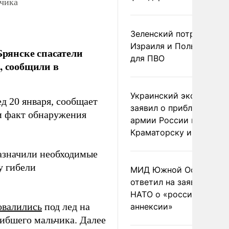
ьчика
Зеленский потребовал 
Израиля и Польши рак
Брянске спасатели
для ПВО
, сообщили в
Украинский эксперт
д 20 января, сообщает
заявил о приближении
и факт обнаружения
армии России к
Краматорску и Славянс
назначили необходимые
у гибели
МИД Южной Осетии
ответил на заявления
НАТО о «российской
овалились
под лед на
аннексии»
гибшего мальчика. Далее