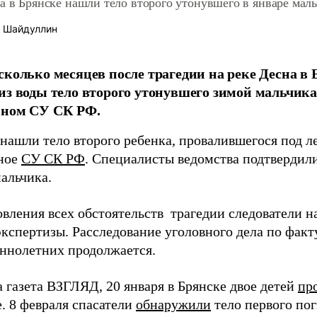
а в Брянске нашли тело второго утонувшего в январе мал
 Шайдуллин
сколько месяцев после трагедии на реке Десна в 
из воды тело второго утонувшего зимой мальчика
ьном СУ СК РФ.
нашли тело второго ребенка, провалившегося под ле
ное
СУ СК РФ
. Специалисты ведомства подтвердил
альчика.
овления всех обстоятельств трагедии следователи 
экспертизы. Расследование уголовного дела по факт
ннолетних продолжается.
 газета ВЗГЛЯД, 20 января в Брянске двое детей
пр
. 8 февраля спасатели
обнаружили
тело первого по