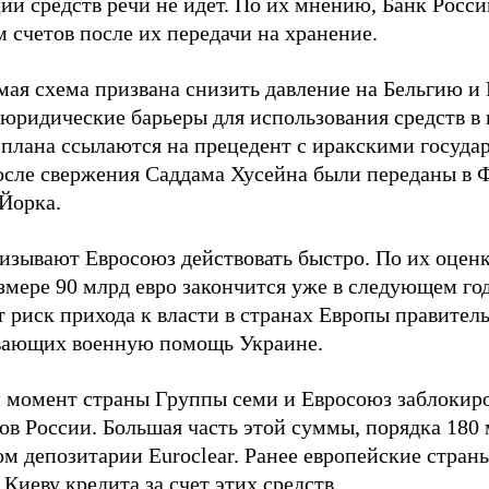
ии средств речи не идет. По их мнению, Банк Росс
 счетов после их передачи на хранение.
ая схема призвана снизить давление на Бельгию и E
 юридические барьеры для использования средств в
 плана ссылаются на прецедент с иракскими госуда
осле свержения Саддама Хусейна были переданы в 
Йорка.
изывают Евросоюз действовать быстро. По их оценк
змере 90 млрд евро закончится уже в следующем год
 риск прихода к власти в странах Европы правитель
ающих военную помощь Украине.
 момент страны Группы семи и Евросоюз заблокиро
ов России. Большая часть этой суммы, порядка 180 
м депозитарии Euroclear. Ранее европейские страны
Киеву кредита за счет этих средств.