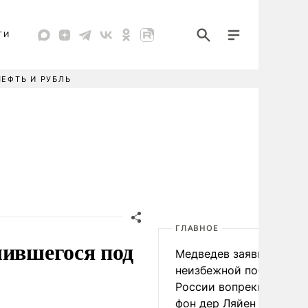
ТИ
НЕФТЬ И РУБЛЬ
ГЛАВНОЕ
лившегося под
Медведев заявил о
неизбежной победе
России вопреки словам
фон дер Ляйен