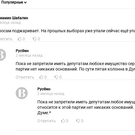
ниамин Шабалин
есяца назад
росам поджаривает. На прошлых выборах уже упали сейчас ещё уп
ветить
0
0
РусФин
2 месяца назад
Пока не запретили иметь депутатам любоке имущество серь
партии нет никаких оснований. По сути пятая колонна в Ду
Ответить
0
0
РусФин
2 месяца назад
Пока не запретили иметь депутатам любое имущ
относится к этой партии нет никаких оснований.
Думе.*
Ответить
0
0