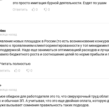
это просто имитация бурной деятельности. Ездят по ушам
Ответить
0
0
сФин
есяца назад
явление новых площадок в России (то есть возникновение конкур
ивело к проявлениям клиентоориентированности у топ менеджмент
споддержкой. Надо еще заниматься оптимизацией расходов и лучш
авило бюджетного роста и соотношение целей по норме прибыли и 
гда все будет замечательно.
Читать полностью
ветить
0
0
Р
есяца назад
мое обидное для работодателя это то, что сверухрочный труд обла
к и обычная ЗП. А учитывая, что это еще двойная оплата, которую 
 уже вызывает сомнения правильность таких подходов.