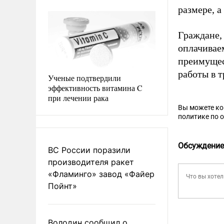
размере, а
Граждане, 
оплачивае
преимущес
работы в 
Ученые подтвердили
эффективность витамина C
при лечении рака
Вы можете к
политике по 
Обсуждение
ВС России поразили
производителя ракет
«Фламинго» завод «Файер
Пойнт»
Володин сообщил о