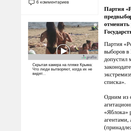
6 комментариев
лет. Даже небольшая война с
Партия «Р
Ираном опустошила
предвыбор
американские арсеналы.
отменить 
Сложившаяся ситуация
Государст
означает многолетний период
уязвимости США, например,
Партия «Р
перед Китаем.
выборов в
допустил 
законодат
экстремиз
списка».
Одним из 
агитацион
«Яблока» 
агентами,
(принадле