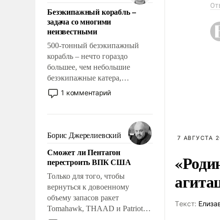
ответственность, помогать
От
Безэкипажный корабль –
слабым, идти вперед и
задача со многими
адаптироваться.
неизвестными
500-тонный безэкипажный
корабль – нечто гораздо
большее, чем небольшие
безэкипажные катера,
применение которых уже
1 комментарий
стало обыденностью. Задача по
созданию такого корабля очень
сложна и амбициозна. Однако
и ее реализация радикально
Борис Джерелиевский
7 АВГУСТА 2
поднимет наши боевые
Сможет ли Пентагон
возможности.
«Роди
перестроить ВПК США
агита
Только для того, чтобы
вернуться к довоенному
объему запасов ракет
Tекст:
Елиза
Tomahawk, THAAD и Patriot
США потребуется более трех