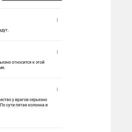
адут.
езно относится к этой
ме.
ество у врагов серьезно
 По сути пятая колонна в