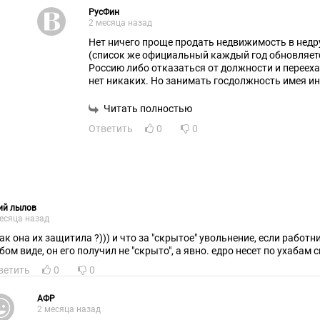
РусФин
2 месяца назад
Нет ничего проще продать недвижимость в нед
(список же официальный каждый год обновляется
Россию либо отказаться от должности и перееха
нет никаких. Но занимать госдолжность имея ин
недопустимо.
Читать полностью
Ответить
0
0
ий лылов
есяца назад
как она их защитила ?))) и что за "скрытое" увольнение, если работ
бом виде, он его получил не "скрыто", а явно. едро несет по ухабам
ветить
0
0
АФР
2 месяца назад