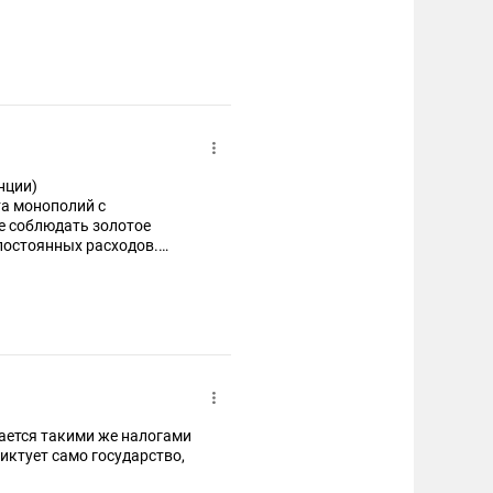
енции)
а монополий с
е соблюдать золотое
постоянных расходов.
гается такими же налогами
диктует само государство,