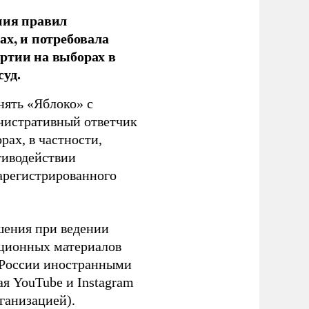
ния правил
ах, и потребовала
ртии на выборах в
уд.
нять «Яблоко» с
инистративный ответчик
ах, в частности,
тиводействии
зарегистрированного
шения при ведении
ационных материалов
в России иностранными
я YouTube и Instagram
ганизацией).