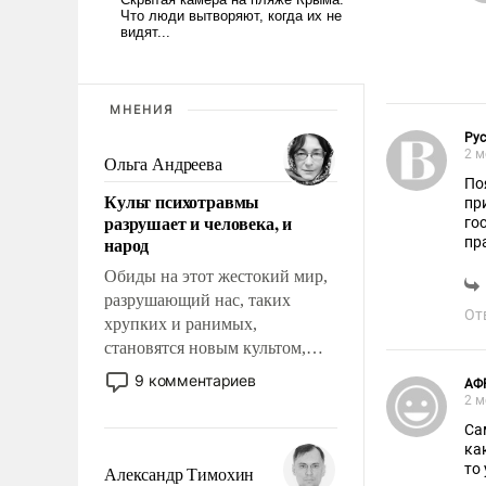
МНЕНИЯ
Ру
2 м
Ольга Андреева
По
Культ психотравмы
пр
разрушает и человека, и
го
народ
пр
То
Обиды на этот жестокий мир,
разрушающий нас, таких
От
хрупких и ранимых,
становятся новым культом,
постепенно вытесняя и
9 комментариев
АФ
отменяя традиционное
2 м
требование к человеку – быть
Са
мужественным и твердым под
ка
ударами судьбы, брать на себя
то
Александр Тимохин