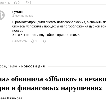
ветить
0
1
РусФин
2 месяца назад
В рамках упрощения систем налогообложения, а значить 
бизнеса, усложнять процессы налогообложения дурной тон.
посыл.
Хотя бы новости слушайте с приоритетами.
Ответить
0
0
026, 16:56 •
НОВОСТИ ДНЯ
на» обвинила «Яблоко» в незак
ции и финансовых нарушениях
вета Шишкова