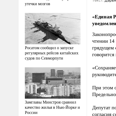
Tекст:
Дарья
утечки мозгов
«Единая Р
уведомлен
Законопро
чтении 14
Росатом сообщил о запуске
грядущем 
регулярных рейсов китайских
говорится
судов по Севморпути
«Сохраняе
руководит
При этом 
Предельное
Замглавы Минстроя сравнил
качество жилья в Нью-Йорке и
Депутат п
России
согласия 