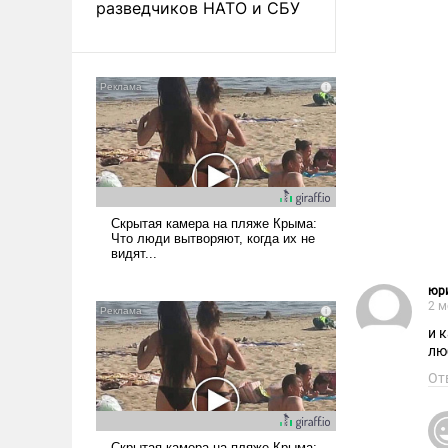
разведчиков НАТО и СБУ
юр
2 м
и 
лю
От