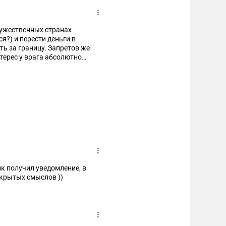
ружественных странах
?) и перести деньги в
ть за границу. Запретов же
терес у врага абсолютно
ник получил уведомление, в
 скрытых смыслов ))