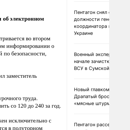
Пентагон снял с
и об электронном
должности генерала-
координатора помощи
Украине
тривается во втором
ном информировании о
 по безопасности,
Военный эксперт заяви
начале зачистки позиц
ВСУ в Сумской области
ил заместитель
Новый главком ВСУ
Драпатый бросил солда
рочного труда.
«мясные штурмы»
ть со 120 до 240 за год.
жен исключительно с
Пентагон рассекретил
тся в полуторном