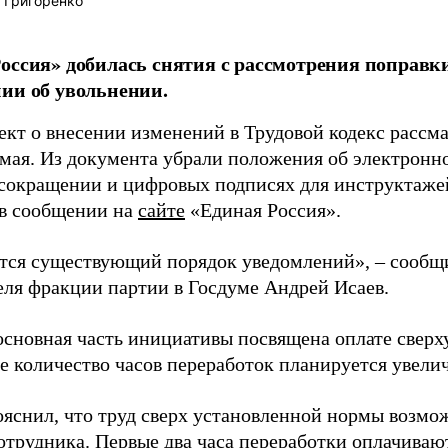
 Григоренко
оссия» добилась снятия с рассмотрения поправк
ии об увольнении.
ект о внесении изменений в Трудовой кодекс рассма
 мая. Из документа убрали положения об электрон
сокращении и цифровых подписях для инструктажей
 в сообщении на
сайте
«Единая Россия».
тся существующий порядок уведомлений», – сообщ
еля фракции партии в Госдуме Андрей Исаев.
основная часть инициативы посвящена оплате сверху
 количество часов переработок планируется увеличи
ояснил, что труд сверх установленной нормы возмо
сотрудника. Первые два часа переработки оплачиваю