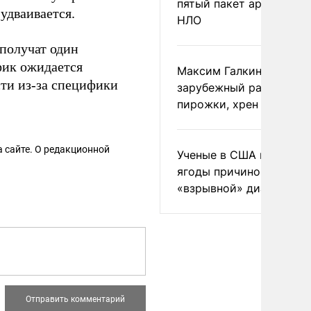
пятый пакет архивов с
 удваивается.
НЛО
 получат один
фик ожидается
Максим Галкин добавил
ти из-за специфики
зарубежный райдер
пирожки, хрен и морс
 сайте. О редакционной
Ученые в США назвали 
ягоды причиной
«взрывной» диареи