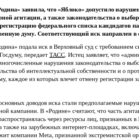
одина» заявила, что «Яблоко» допустило наруше
ной агитации, а также законодательства о выбор
регистрацию федерального списка кандидатов па
венную думу. Соответствующий иск направлен в с
одина» подала иск в Верховный суд с требованием с
 Госдуму, передает
ТАСС
. Истец заявляет, что «адм
многочисленные нарушения законодательства о выбор
ельства об интеллектуальной собственности и о про
му, каждое из которых влечет отмену регистрации 
основных доводов иска стали предполагаемые нару
ной кампании. В «Родине» считают, что часть агит
распространялась через ресурсы лиц, признанных 
 а также на зарубежных интернет-площадках, включа
жит компании Meta, признанной экстремистской ор