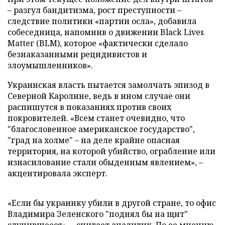
– разгул бандитизма, рост преступности –
следствие политики «партии осла», добавила
собеседница, напомнив о движении Black Lives
Matter (BLM), которое «фактически сделало
безнаказанными рецидивистов и
злоумышленников».
Украинская власть пытается замолчать эпизод в
Северной Каролине, ведь в ином случае они
распишутся в показаниях против своих
покровителей. «Всем станет очевидно, что
"благословенное американское государство",
"град на холме" – на деле крайне опасная
территория, на которой убийство, ограбление или
изнасилование стали обыденным явлением», –
акцентировала эксперт.
«Если бы украинку убили в другой стране, то офис
Владимира Зеленского "поднял бы на щит"
случившееся», – считает аналитик. По ее мнению,