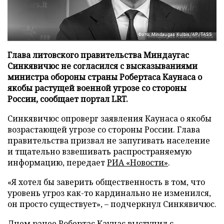
Фото: Mindaugas Kulbis/AP/TASS
Глава литовского правительства Миндаугас
Синкявичюс не согласился с высказываниями
министра обороны страны Робертаса Каунаса о
якобы растущей военной угрозе со стороны
России, сообщает портал LRT.
Синкявичюс опроверг заявления Каунаса о якобы
возрастающей угрозе со стороны России. Глава
правительства призвал не запугивать население
и тщательно взвешивать распространяемую
информацию, передает
РИА «Новости»
.
«Я хотел бы заверить общественность в том, что
уровень угроз как-то кардинально не изменился,
он просто существует», – подчеркнул Синкявичюс.
Днем ранее Робертас Каунас выступил с