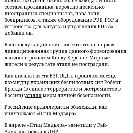
полностью уничтожено более взвода личного
состава противника, вероятно несколько
иностранных специалистов, пара тонн
боеприпасов, а также оборудование РЭБ, РЭР и
устройства для запуска и управления БПЛА», –
добавил он.
Военнослужащий отметил, что это не первая
ликвидированная группа данного формирования
в подконтрольном Киеву Херсоне. Мирные
жители в результате атаки не пострадали.
Как писала газета ВЗГЛЯД, в прошлом месяце
командир украинских беспилотных сил Роберт
Бровди (в списке террористов и экстремистов в
России)
усилил
меры личной безопасности.
Российские артиллеристы
объясняли
, как
уничтожают «Птиц Мадьяра».
В апреле «Птиц Мадьяра»
заметили
у Рай-
Александровки в ДНР.