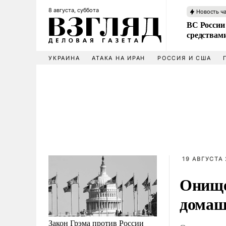
8 августа, суббота
Новость ч
ВС России 
средствам
УКРАИНА
АТАКА НА ИРАН
РОССИЯ И США
19 АВГУСТА 
Онище
домаш
Закон Грэма против России