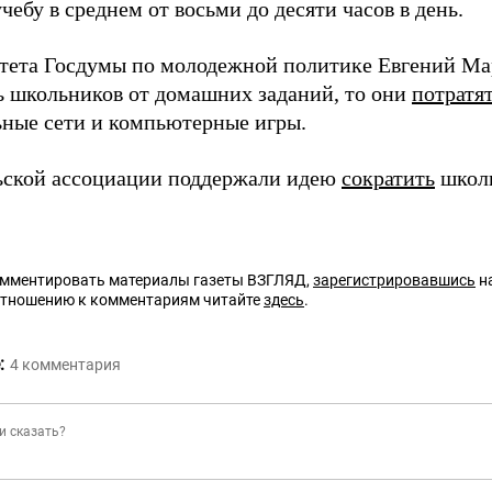
учебу в среднем от восьми до десяти часов в день.
тета Госдумы по молодежной политике Евгений Мар
ь школьников от домашних заданий, то они
потратя
ьные сети и компьютерные игры.
ьской ассоциации поддержали идею
сократить
школ
омментировать материалы газеты ВЗГЛЯД,
зарегистрировавшись
на
отношению к комментариям читайте
здесь
.
:
4
комментария