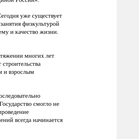
Сегодня уже существует
 занятия физкультурой
ему и качество жизни.
отяжении многих лет
т строительства
м и взрослым
оследовательно
Государство смогло не
проведение
ений всегда начинается