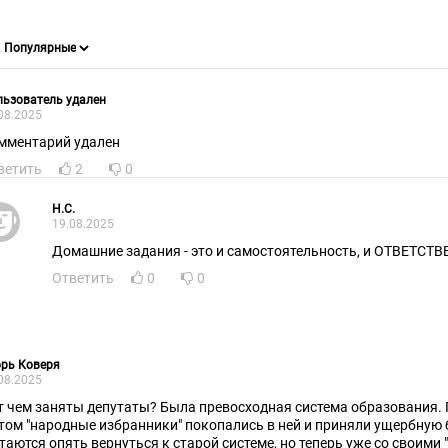
ьзователь удален
08.2025
мментарий удален
ветить
2
0
H.C.
19.08.2025
Домашние задания - это и самостоятельность, и ОТВЕТСТ
Ответить
0
0
рь Коверя
08.2025
т чем заняты депутаты? Была превосходная система образования. 
том "народные избранники" покопались в ней и приняли ущербную 
таются опять вернуться к старой системе, но теперь уже со своими 