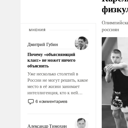
физку
Олимпийски
россиян
МНЕНИЯ
Дмитрий Губин
Почему «объясняющий
класс» не может ничего
объяснить
Уже несколько столетий в
России не могут решить, какое
место в её жизни занимает
интеллигенция, кто к ней
принадлежит, а кого из неё
6 комментариев
исключили с правом
восстановления и без оного. И
чем она отличается от просто
образованных людей. Иногда
Александр Тимохин