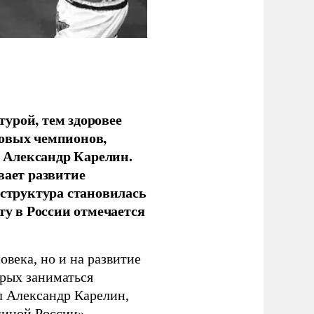
урой, тем здоровее
новых чемпионов,
 Александр Карелин.
вает развитие
аструктура становилась
ту в России отмечается
овека, но и на развитие
орых заниматься
л Александр Карелин,
диной России».