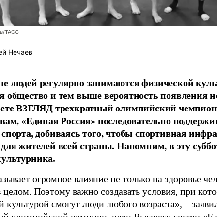
ев/ТАСС
ей Нечаев
е людей регулярно занимаются физической культ
я общество и тем выше вероятность появления 
азете ВЗГЛЯД трехкратный олимпийский чемпион
овам, «Единая Россия» последовательно поддержи
 спорта, добиваясь того, чтобы спортивная инфр
 для жителей всей страны. Напомним, в эту суббо
культурника.
зывает огромное влияние не только на здоровье чел
в целом. Поэтому важно создавать условия, при кот
й культурой смогут люди любого возраста», – заяви
ый олимпийский чемпион, член Высшего совета «Е