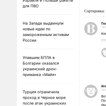
Израиля и Польши ракеты
для ПВО
Сортировка:
На Западе выдвинули
Пол
19.
новые идеи по
Ко
замороженным активам
России
От
Упавшим БПЛА в
Болгарии оказался
украинский дрон-
приманка «Майя»
Иго
19.
Турция ограничила
Во
проход в Черное море
По
после атак украинских
пы