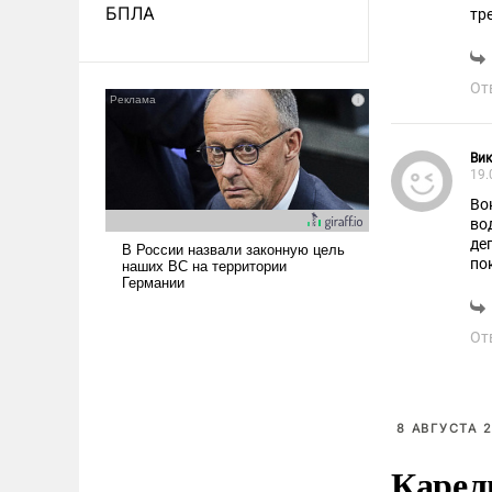
БПЛА
тр
об
на
на
От
Вик
19.
Во
во
де
по
От
8 АВГУСТА 2
Карел