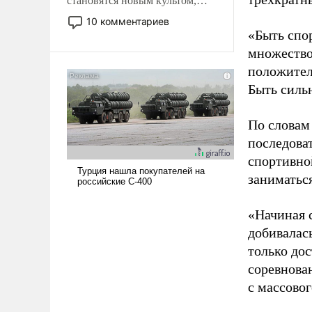
становятся новым культом,
постепенно вытесняя и
10 комментариев
отменяя традиционное
«Быть спо
требование к человеку – быть
множество
мужественным и твердым под
положител
ударами судьбы, брать на себя
Быть силь
ответственность, помогать
слабым, идти вперед и
адаптироваться.
По словам
последоват
спортивно
заниматьс
«Начиная 
добивалас
только до
соревнова
с массовог