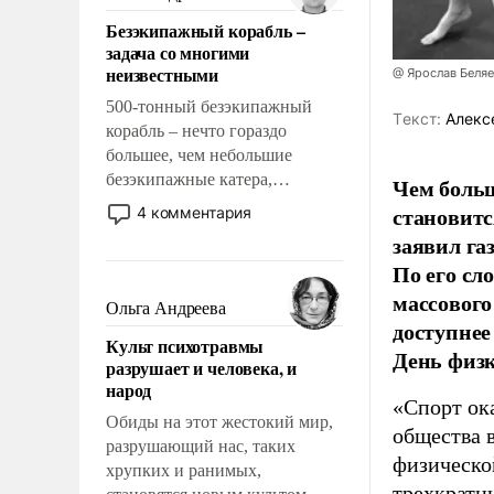
казалось, что эти вопросы
Безэкипажный корабль –
решены раз и навсегда, но –
задача со многими
нет, не решены.
неизвестными
@ Ярослав Беля
500-тонный безэкипажный
Tекст:
Алекс
корабль – нечто гораздо
большее, чем небольшие
безэкипажные катера,
Чем больш
применение которых уже
становитс
4 комментария
стало обыденностью. Задача по
заявил г
созданию такого корабля очень
По его сл
сложна и амбициозна. Однако
массового
и ее реализация радикально
Ольга Андреева
поднимет наши боевые
доступнее
Культ психотравмы
возможности.
День физ
разрушает и человека, и
народ
«Спорт ока
Обиды на этот жестокий мир,
общества 
разрушающий нас, таких
физическо
хрупких и ранимых,
трехкратн