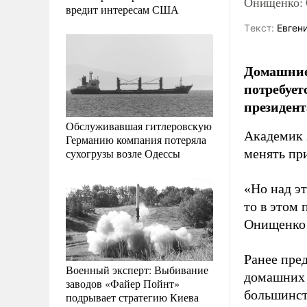
Онищенко: 
вредит интересам США
Tекст:
Евгени
Домашние 
потребует
президент
Обслуживавшая гитлеровскую
Академик 
Германию компания потеряла
сухогрузы возле Одессы
менять пр
«Но над эт
то в этом 
Онищенко 
Ранее пре
Военный эксперт: Выбивание
домашних 
заводов «Файер Пойнт»
большинст
подрывает стратегию Киева