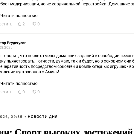
ебует модернизации, но не кардинальной перестройки. Домашние за
разовательного процесса. Она не только дает новые знания, но и у
выкам которые пригодятся в жизни. А от "перегруза" нужно избавля
Читать полностью
правлениях...
ветить
2
0
тор Рсудехузаг
08.2025
н говорят, что после отмены домашних заданий в освободившееся 
дку пьянствовать, - отчасти, думаю, так и будет, но в основном они
генеративность посредством соцсетей и компьютерных игрушек - вот
коление пустозвонов = Аминь!
Читать полностью
ветить
0
0
026, 09:35 •
НОВОСТИ ДНЯ
ин: Спорт высоких достижений 