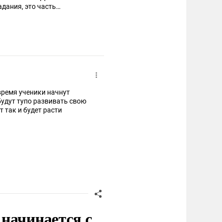
дания, это часть
чит детей определенным
ться на других
время ученики начнут
 будут тупо развивать свою
 так и будет расти
начинается с