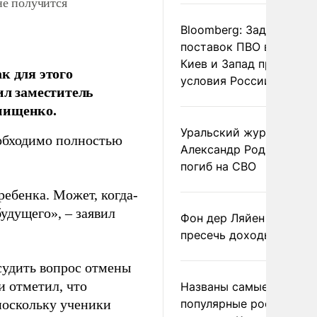
не получится
Bloomberg: Задержка
поставок ПВО вынудит
Киев и Запад принять
к для этого
условия России
ил заместитель
нищенко.
Уральский журналист
еобходимо полностью
Александр Родионов
погиб на СВО
ребенка. Может, когда-
будущего», – заявил
Фон дер Ляйен призвал
пресечь доходы России
удить вопрос отмены
и отметил, что
Названы самые
поскольку ученики
популярные российски