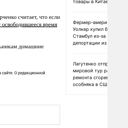
товары в Китае
ченко считает, что если
Фермер-американец
т освободившееся время
Уолкер купил билет в
Стамбул из-за угрозы
депортации из России
ьникам домашние
Лагутенко отправился в
мировой тур ради
 сайте. О редакционной
ремонта сгоревшего
особняка в США