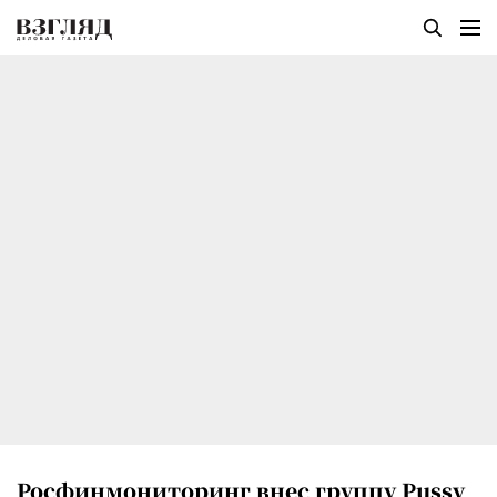
Росфинмониторинг внес группу Pussy