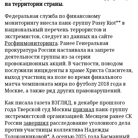
на территории страны.
Федеральная служба по финансовому
мониторингу внесла панк-группу Pussy Riot** в
национальный перечень террористов и
экстремистов, следует из данных на сайте
Росфинмониторинга
. Ранее Генеральная
прокуратура России настаивала на запрете
деятельности группы из-за серии
провокационных акций. В частности, поводом
послужили инциденты в храме Христа Спасителя,
выход участниц на поле во время финального
матча чемпионата мира по футболу 2018 года в
Москве, а также ряд других правонарушений.
Как писала газета ВЗГЛЯД, в декабре прошлого
года Тверской суд Москвы
признал
панк-группу
экстремистской организацией. Месяцем ранее СК
России
завершил
расследование уголовного дела
против участницы коллектива Надежды
Толоконниковой*. А осенью 2025 года Басманный