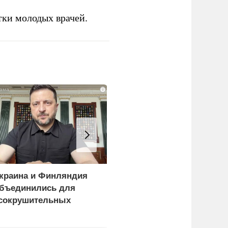
тки молодых врачей.
i
краина и Финляндия
«Генерал-провал»: кака
бъединились для
правда выяснилась про
сокрушительных
Драпатого
анкций" против России