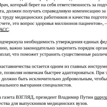
Врач, который берет на себя ответственность за под
та, должен получать справедливую компенсацию за э
 труду медицинских работников и качества подготов
чете, это вопрос здоровья миллионов пациентов», 
АСС
.
одчеркнула необходимость утверждения единых фед
нию, важно законодательно закрепить порядок орга
ыплат, что поможет устранить существенные различ
наставничества остается одним из главных инструм
, позволяя новичкам быстрее адаптироваться. При 
 должно быть исключительно добровольным, чтобы 
нального выгорания специалистов.
а газета ВЗГЛЯД, президент Владимир Путин
поруч
ества для выпускников медицинских вузов.