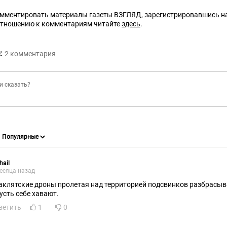
омментировать материалы газеты ВЗГЛЯД,
зарегистрировавшись
на
отношению к комментариям читайте
здесь
.
:
2
комментария
hail
есяца назад
аклятские дроны пролетая над территорией подсвинков разбрасыв
пусть себе хавают.
ветить
1
0