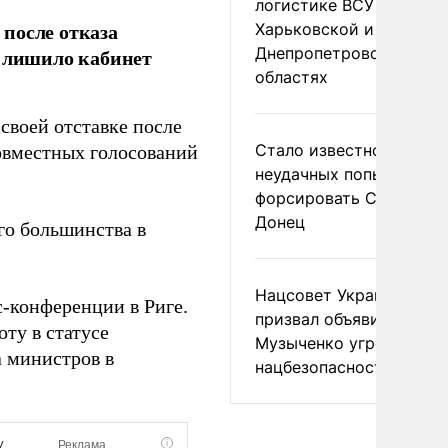
логистике ВСУ в
после отказа
Харьковской и
Днепропетровской
о лишило кабинет
областях
своей отставке после
Стало известно о
совместных голосований
неудачных попытках ВС
форсировать Северски
Донец
го большинства в
Нацсовет Украины по Т
с-конференции в Риге.
призвал объявить
ту в статусе
Музыченко угрозой
 министров в
нацбезопасности