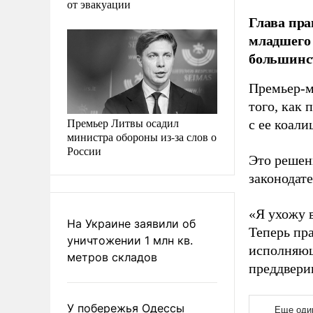
от эвакуации
Глава пра
младшего 
большинст
Премьер-м
того, как
Премьер Литвы осадил
с ее коали
министра обороны из-за слов о
России
Это решен
законодат
«Я ухожу в
На Украине заявили об
Теперь пра
уничтожении 1 млн кв.
исполняющ
метров складов
преддвери
У побережья Одессы