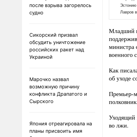
после взрыва загорелось
судно
Младший п
Сикорский призвал
поддержив
обсудить уничтожение
министра 
российских ракет над
военного 
Украиной
Как писал
об уходе с
Марочко назвал
возможную причину
Премьер-
конфликта Драпатого и
Сырского
полковник
Уходящий 
Япония отреагировала на
во лжи.
планы присвоить имя