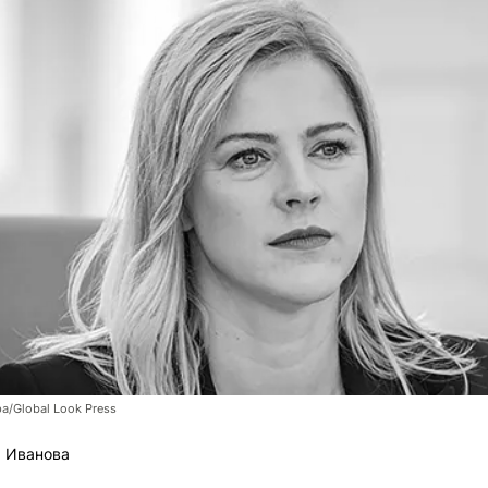
pa/Global Look Press
 Иванова