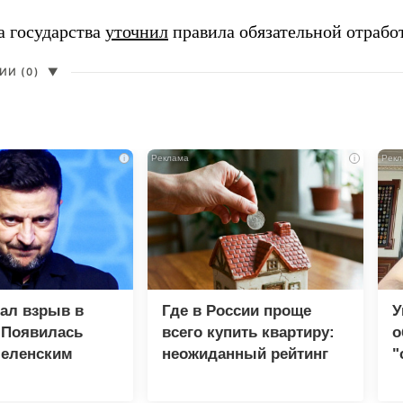
а государства
уточнил
правила обязательной отрабо
И (0)
▼
i
i
зал взрыв в
Где в России проще
У
 Появилась
всего купить квартиру:
о
Зеленским
неожиданный рейтинг
"
с