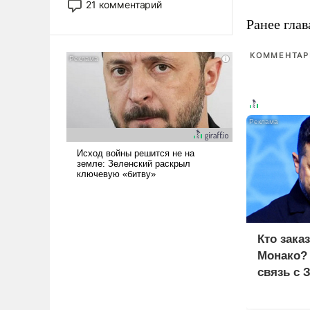
21 комментарий
прожекты будут безусловно
Ранее глав
оплачиваться за счет
российских
КОММЕНТАРИ
налогоплательщиков и где
Еревану за свои поступки не
нужно отвечать.
Кто зака
Монако?
связь с 