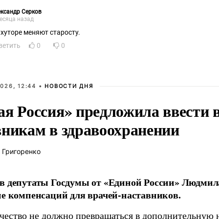
ксандр Серков
есяца назад
 хуторе меняют старосту.
ветить
0
0
026, 12:44 •
НОВОСТИ ДНЯ
ая Россия» предложила ввести
вникам в здравоохранении
 Григоренко
в депутаты Госдумы от «Единой России» Людми
ие компенсаций для врачей-наставников.
чество не должно превращаться в дополнительную