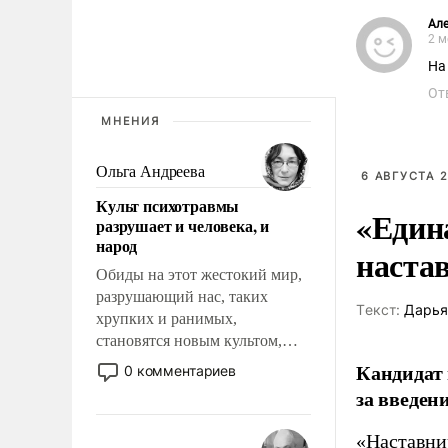
Але
2 м
На
От
МНЕНИЯ
Ольга Андреева
6 АВГУСТА 2
Культ психотравмы
«Един
разрушает и человека, и
народ
наста
Обиды на этот жестокий мир,
разрушающий нас, таких
Tекст:
Дарья
хрупких и ранимых,
становятся новым культом,
постепенно вытесняя и
Кандидат 
0 комментариев
отменяя традиционное
за введен
требование к человеку – быть
мужественным и твердым под
«Наставни