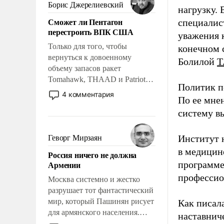
ударами судьбы, брать на себя
Борис Джерелиевский
нагрузку. 
ответственность, помогать
Сможет ли Пентагон
специалис
слабым, идти вперед и
перестроить ВПК США
адаптироваться.
уважения к
Только для того, чтобы
конечном с
вернуться к довоенному
Болилой
Т
объему запасов ракет
Tomahawk, THAAD и Patriot
Политик п
США потребуется более трех
4 комментария
По ее мне
лет. Даже небольшая война с
систему в
Ираном опустошила
американские арсеналы.
Сложившаяся ситуация
Институт 
Геворг Мирзаян
означает многолетний период
в медицине
Россия ничего не должна
уязвимости США, например,
Армении
программе
перед Китаем.
профессио
Москва системно и жестко
разрушает тот фантастический
мир, который Пашинян рисует
Как писал
для армянского населения.
наставнич
Мир, где политические