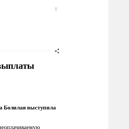
 выплаты
ла Болилая выступила
 неоплачиваемую