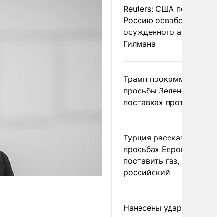
Reuters: США попросил
Россию освободить
осужденного американ
Гилмана
Трамп прокомментиров
просьбы Зеленского о
поставках противораке
Турция рассказала о
просьбах Европы
поставить газ, но не
российский
Нанесены удары по