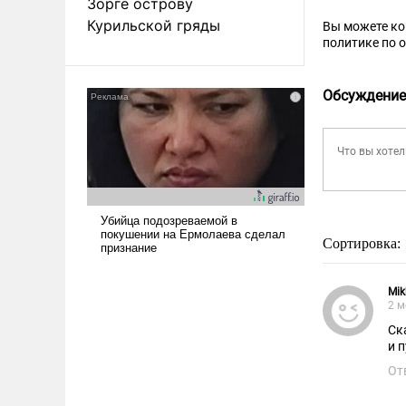
Зорге острову
Курильской гряды
Вы можете к
политике по 
Обсуждение
Сортировка:
Mik
2 м
Ск
и 
От