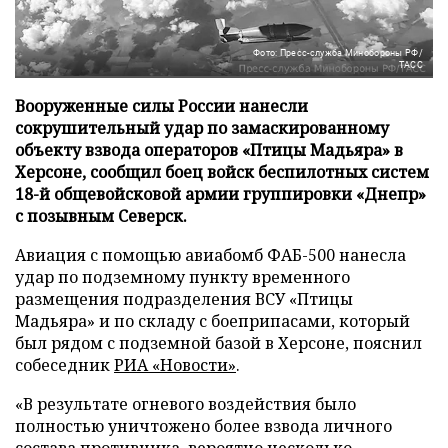
Фото: Пресс-служба Минобороны РФ/
ТАСС
Вооруженные силы России нанесли
сокрушительный удар по замаскированному
объекту взвода операторов «Птицы Мадьяра» в
Херсоне, сообщил боец войск беспилотных систем
18-й общевойсковой армии группировки «Днепр»
с позывным Северск.
Авиация с помощью авиабомб ФАБ-500 нанесла
удар по подземному пункту временного
размещения подразделения ВСУ «Птицы
Мадьяра» и по складу с боеприпасами, который
был рядом с подземной базой в Херсоне, пояснил
собеседник
РИА «Новости»
.
«В результате огневого воздействия было
полностью уничтожено более взвода личного
состава противника, вероятно несколько