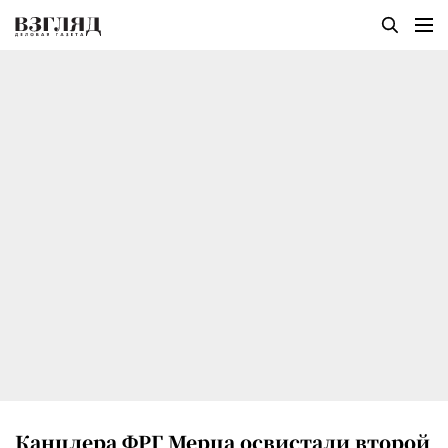
Канцлера ФРГ Мерца освистали второй