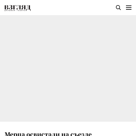
Мерца освистали на съезде