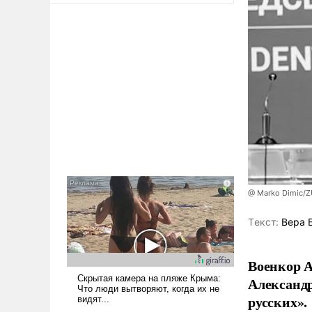
@ Marko Dimic/
Tекст:
Вера 
Военкор А
Александр
русских».