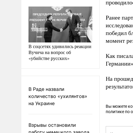
проводилос
Ранее пар
исследова
победил б
момент ре
В соцсетях удивились реакции
Вучича на вопрос об
Как писала
«убийстве русских»
Германии
На прошед
результато
В Раде назвали
количество «ухилянтов»
на Украине
Вы можете к
политике по 
Взрывы остановили
работу немецкого завода