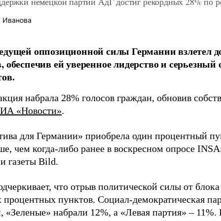
ддержки немецкой партии АдГ достиг рекордных 28% по ре
 Иванова
едущей оппозиционной силы Германии взлетел д
, обеспечив ей уверенное лидерство и серьезны
ов.
акция набрала 28% голосов граждан, обновив собс
ИА «Новости»
.
тива для Германии» приобрела один процентный пун
е, чем когда-либо ранее в воскресном опросе INSA»
 газеты Bild.
одчеркивает, что отрыв политической силы от бло
х процентных пунктов. Социал-демократическая па
, «Зеленые» набрали 12%, а «Левая партия» – 11%.