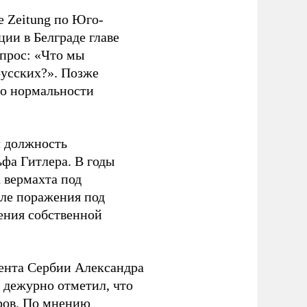
e Zeitung по Юго-
ии в Белграде главе
прос: «Что мы
русских?». Позже
 о нормальности
л должность
фа Гитлера. В годы
 вермахта под
ле поражения под
ения собственной
ента Сербии Александра
 дежурно отметил, что
оров. По мнению