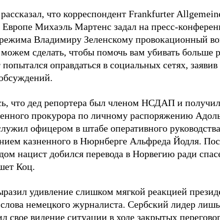
рассказал, что корреспондент Frankfurter Allgemein
 Европе Михаэль Мартенс задал на пресс-конференц
 режима Владимиру Зеленскому провокационный во
 можем сделать, чтобы помочь вам убивать больше 
 попытался оправдаться в социальных сетях, заявив
обсуждений.
ь, что дед репортера был членом НСДАП и получи
венного прокурора по личному распоряжению Адоль
служил офицером в штабе оперативного руководства
нием казненного в Нюрнберге Альфреда Йодля. Пос
дом нацист добился перевода в Норвегию ради спас
шет Коц.
ыразил удивление слишком мягкой реакцией презид
 слова немецкого журналиста. Сербский лидер лишь
ил свое видение ситуации в ходе закрытых перегов