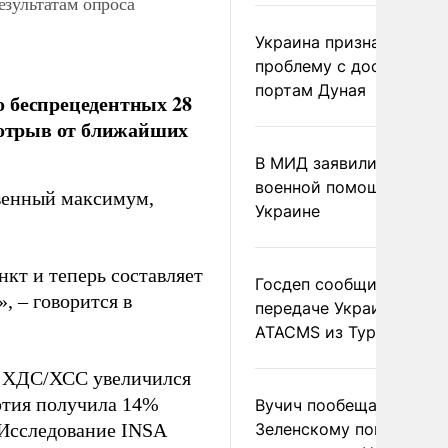
зультатам опроса
Украина признала
проблему с доступом к
портам Дуная
о беспрецедентных 28
й отрыв от ближайших
В МИД заявили о прямо
военной помощи Румы
твенный максимум,
Украине
кт и теперь составляет
Госдеп сообщил о
, – говорится в
передаче Украине раке
ATACMS из Турции
ка ХДС/ХСС увеличился
ртия получила 14%
Вучич пообещал
 Исследование INSA
Зеленскому помочь со