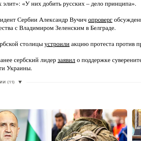
х элит»: «У них добить русских – дело принципа».
зидент Сербии Александр Вучич
опроверг
обсуждени
ества с Владимиром Зеленским в Белграде.
рбской столицы
устроили
акцию протеста против пр
анее сербский лидер
заявил
о поддержке суверенит
ти Украины.
И (11)
▼