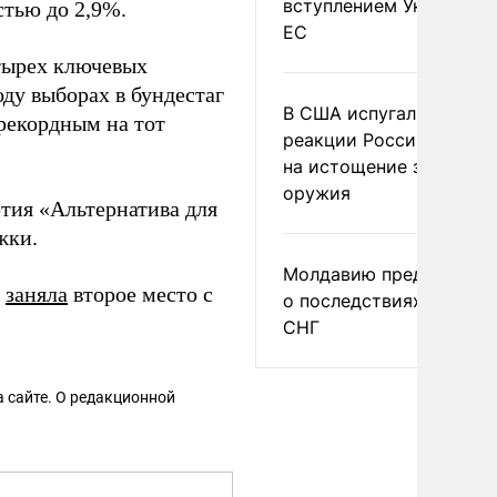
вступлением Украины в
стью до 2,9%.
ЕС
етырех ключевых
ду выборах в бундестаг
В США испугались
рекордным на тот
реакции России и Кита
на истощение запасов
оружия
ртия «Альтернатива для
жки.
Молдавию предупреди
а
заняла
второе место с
о последствиях выхода
СНГ
 сайте. О редакционной