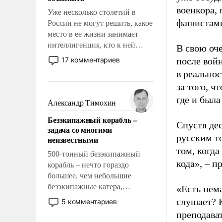
военкора,
Уже несколько столетий в
фашистами
России не могут решить, какое
место в ее жизни занимает
интеллигенция, кто к ней
В свою оч
принадлежит, а кого из нее
17 комментариев
после вой
исключили с правом
в реальнос
восстановления и без оного. И
за того, ч
чем она отличается от просто
где и была
образованных людей. Иногда
Александр Тимохин
казалось, что эти вопросы
Безэкипажный корабль –
решены раз и навсегда, но –
Спустя де
задача со многими
нет, не решены.
русским т
неизвестными
том, когда
500-тонный безэкипажный
кода», – 
корабль – нечто гораздо
большее, чем небольшие
безэкипажные катера,
«Есть нема
применение которых уже
слушает? 
5 комментариев
стало обыденностью. Задача по
преподава
созданию такого корабля очень