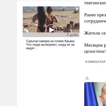
тевтонски
сложна и амбициозна. Однако
и ее реализация радикально
Ранее пре
поднимет наши боевые
возможности.
сотруднич
Жители се
Месяцем р
целостнос
КОММЕНТАРИ