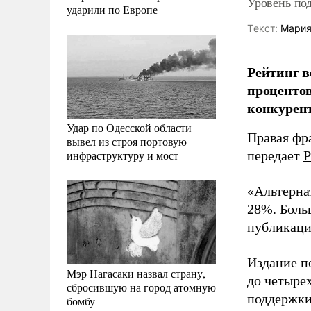
Уровень по
ударили по Европе
Tекст:
Мария
Рейтинг в
процентов
конкурент
Удар по Одесской области
Правая фр
вывел из строя портовую
инфраструктуру и мост
передает
Р
«Альтерна
28%. Больш
публикации
Издание п
Мэр Нагасаки назвал страну,
до четыре
сбросившую на город атомную
поддержки
бомбу