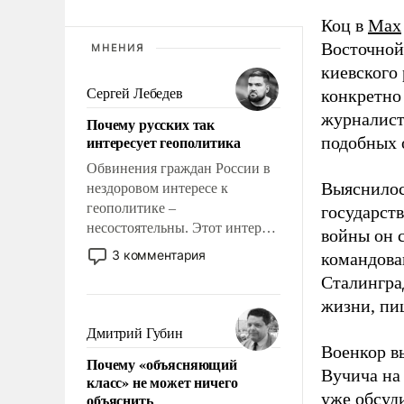
Коц в
Мах
Восточной
МНЕНИЯ
киевского
Сергей Лебедев
конкретно
журналист
Почему русских так
интересует геополитика
подобных 
Обвинения граждан России в
Выяснилос
нездоровом интересе к
геополитике –
государст
несостоятельны. Этот интерес
войны он 
рационален и прагматичен. Он
3 комментария
командова
обусловлен тысячелетним
Сталингра
опытом выживания в крайне
жизни, пи
непростых условиях и
фундаментальным знанием,
Дмитрий Губин
что мировая политика имеет
Военкор в
Почему «объясняющий
свойство заявляться на порог
Вучича на
класс» не может ничего
нашего дома.
уже обсуд
объяснить