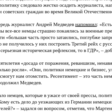
 политику следовало жестко осадить журналиста, н
 советских граждан во время Великой Отечественн
ередь журналист Андрей Медведев
напомнил
: «Ест
ны все-все немцы страшно покаялись за военные пр
ти «большая часть просто затаились, поглубже запря
то не получилось у них построить Третий рейх с ру
 серьезная историческая рефлексия, то в ГДР», – до
сятилетия «досада от поражения, реваншизм, ненав
олько росли». «Они, политики немецкие и бизнес, у
 смогут нам отомстить. Ресентимент – это часть не
продолжил Медведев.
ло немцев, которые в ужасе от своей прессы, полит
Кому есть дело до уезжающих из Германии немецки
телей?» – задался он вопросом, отметив, что Марте