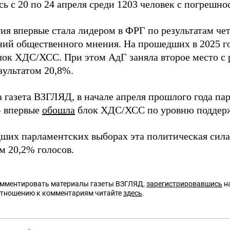
ь с 20 по 24 апреля среди 1203 человек с погрешно
тия впервые стала лидером в ФРГ по результатам ч
ний общественного мнения. На прошедших в 2025 го
лок ХДС/ХСС. При этом АдГ заняла второе место с 
зультатом 20,8%.
 газета ВЗГЛЯД, в начале апреля прошлого года па
» впервые
обошла
блок ХДС/ХСС по уровню поддер
ших парламентских выборах эта политическая сил
м 20,2% голосов.
омментировать материалы газеты ВЗГЛЯД,
зарегистрировавшись
на
отношению к комментариям читайте
здесь
.