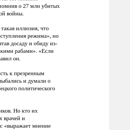
апомнив о 27 млн убитых
ой войны.
ь такая иллюзия, что
еступления режима», но
тав досаду и обиду из-
сскими рабами». «Если
бавил он.
исть к презренным
лыбались и думали о
мецкого политического
иков. Но кто их
х врачей и
нс «выражает мнение