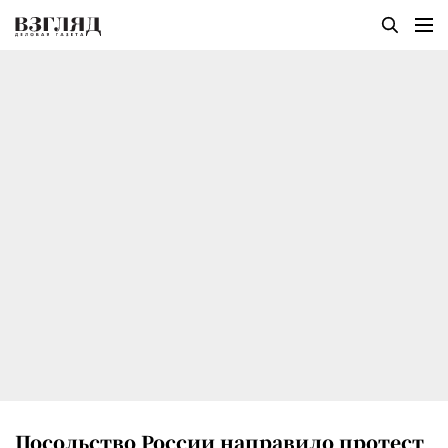
Посольство России направило протест