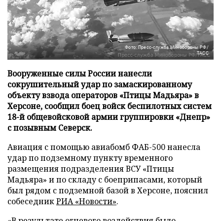
Фото: Пресс-служба Минобороны РФ/
ТАСС
Вооруженные силы России нанесли
сокрушительный удар по замаскированному
объекту взвода операторов «Птицы Мадьяра» в
Херсоне, сообщил боец войск беспилотных систем
18-й общевойсковой армии группировки «Днепр»
с позывным Северск.
Авиация с помощью авиабомб ФАБ-500 нанесла
удар по подземному пункту временного
размещения подразделения ВСУ «Птицы
Мадьяра» и по складу с боеприпасами, который
был рядом с подземной базой в Херсоне, пояснил
собеседник
РИА «Новости»
.
«В результате огневого воздействия было