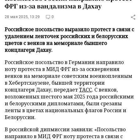
ФРГ из-за вандализма в Дахау
28 мая 2025, 13:29
0
Российское посольство выразило протест в связи с
удалением ленточек российских и белорусских
цветов с венков на мемориале бывшего
концлагеря Дахау.
Российское посольство в Германии направило
ноту протеста в МИД ФРГ из-за осквернения
венков на мемориале советским военнопленным
в Хебертсхаузене, бывшей территории
концлагеря Дахау, передает
ТАСС
. С венков,
возложенных шестого мая 2025 года российскими
и белорусскими дипломатами, были срезаны
ленты в цветах национальных флагов России и
Белоруссии.
В российской дипмиссии заявили: «Посольство
направило в МИД ФРГ ноту протеста в связи с