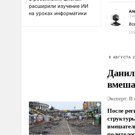
расширили изучение ИИ
Але
на уроках информатики
2 м
Вс
От
6 АВГУСТА 2
Данил
вмеша
Эксперт: В
После рег
структуры
вмешатель
политолог