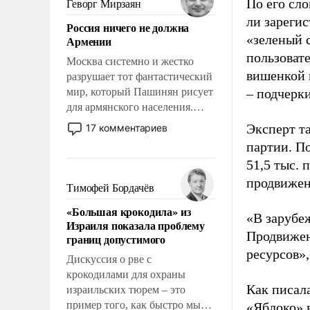
По его сло
Геворг Мирзаян
означает многолетний период
ли зареги
Россия ничего не должна
уязвимости США, например,
«зеленый 
Армении
перед Китаем.
пользовате
Москва системно и жестко
вишенкой 
разрушает тот фантастический
мир, который Пашинян рисует
– подчерк
для армянского населения.
Мир, где политические
Эксперт т
17 комментариев
прожекты будут безусловно
партии. П
оплачиваться за счет
51,5 тыс.
российских
продвижени
налогоплательщиков и где
Тимофей Бордачёв
Еревану за свои поступки не
«Большая крокодила» из
нужно отвечать.
«В зарубе
Израиля показала проблему
Продвижен
границ допустимого
ресурсов»,
Дискуссия о рве с
крокодилами для охраны
Как писал
израильских тюрем – это
пример того, как быстро мы
«Яблоко» 