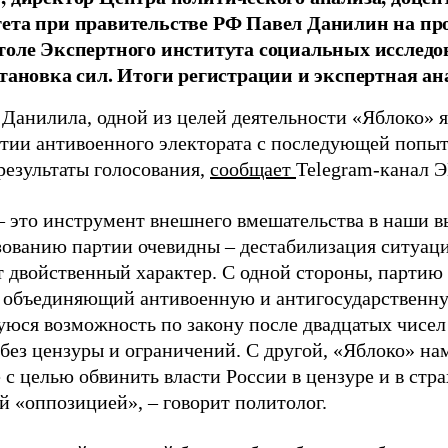
тета при правительстве РФ Павел Данилин на п
толе Экспертного института социальных исслед
становка сил. Итоги регистрации и экспертная ан
 Данилила, одной из целей деятельности «Яблоко» 
ртии антивоенного электората с последующей попыт
результаты голосования,
сообщает
Telegram-канал 
– это инструмент внешнего вмешательства в наши в
зованию партии очевидны – дестабилизация ситуаци
т двойственный характер. С одной стороны, партию
, объединяющий антивоенную и антигосударственну
юся возможность по закону после двадцатых чисел
 без цензуры и ограничений. С другой, «Яблоко» н
 с целью обвинить власти России в цензуре и в стра
й «оппозицией», – говорит политолог.