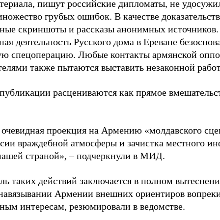
териала, пишут российские дипломаты, не удосужи
ножество грубых ошибок. В качестве доказательств 
ные скриншоты и рассказы анонимных источников.
ая деятельность Русского дома в Ереване безоснова
ю спецоперацию. Любые контакты армянской оппоз
телями также пытаются выставить незаконной работ
публикации расцениваются как прямое вмешательс
 очевидная проекция на Армению «молдавского сце
ссии враждебной атмосферы и зачистка местного инф
 нашей страной», – подчеркнули в МИД.
ель таких действий заключается в полном вытеснен
 навязывании Армении внешних ориентиров вопреки
ным интересам, резюмировали в ведомстве.