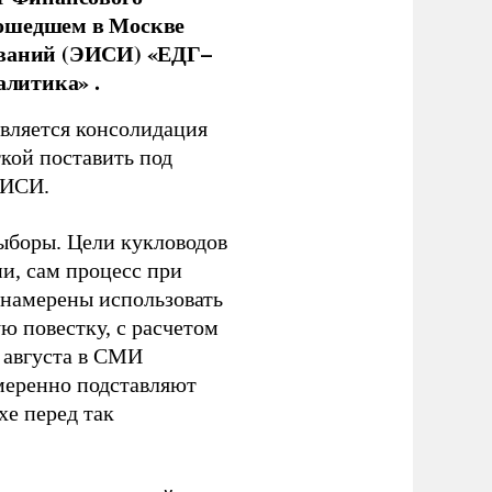
рошедшем в Москве
ований (ЭИСИ) «ЕДГ–
алитика» .
является консолидация
кой поставить под
ЭИСИ.
ыборы. Цели кукловодов
и, сам процесс при
 намерены использовать
ю повестку, с расчетом
 августа в СМИ
амеренно подставляют
хе перед так