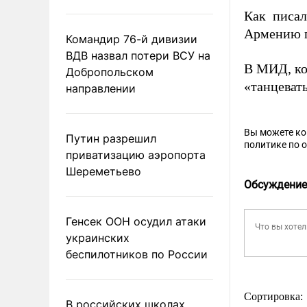
Как писал
Армению п
Командир 76-й дивизии
ВДВ назвал потери ВСУ на
В МИД, к
Добропольском
«танцевать
направлении
Вы можете к
Путин разрешил
политике по 
приватизацию аэропорта
Шереметьево
Обсуждение
Генсек ООН осудил атаки
украинских
беспилотников по России
Сортировка:
В российских школах