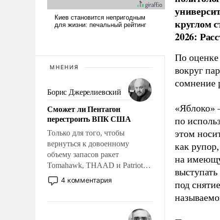
универси
круглом с
2026: Рас
По оценке
МНЕНИЯ
вокруг па
сомнение 
Борис Джерелиевский
«Яблоко» 
Сможет ли Пентагон
перестроить ВПК США
по исполь
этом носи
Только для того, чтобы
вернуться к довоенному
как рупор
объему запасов ракет
на имеющу
Tomahawk, THAAD и Patriot
выступать
США потребуется более трех
4 комментария
под снятие
лет. Даже небольшая война с
называемо
Ираном опустошила
американские арсеналы.
Сложившаяся ситуация