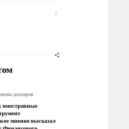
том
лионы долларов
х иностранные
струмент
кое мнение высказал
нт Финансового