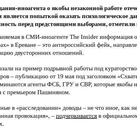
дания-иноагента о якобы незаконной работе оте
 является попыткой оказать психологическое да
нность перед предстоящими выборами, отметили
аняемая в СМИ-иноагенте The Insider информация 
ах» в Ереване – это антироссийский фейк, направл
ацию двусторонних отношений.
зали на пример подрывной работы под кураторств
ров – публикацию от 19 мая под заголовком «Схвати
оминаются агенты ФСБ, ГРУ и СВР, которые якобы
ы с премьером Пашиняном.
ные в «расследовании» доводы – не что иное, как н
анная провокация», –
подчеркивается
в официальном
x.