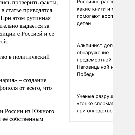
Россияне рассказали,
лись проверить факты,
какие книги и фильмы
в статье приводятся
помогают воспитывать
 При этом рутинная
детей
тельно выдается за
иции с Россией и ее
ой.
Альпинист допустил
обнаружение
тво в политический
предсмертной записки
Наговицыной на пике
Победы
нария» – создание
ополя от всего, что
Ученые разрушили миф
«гонке сперматозоидов
ии России из Южного
при оплодотворении
 её собственным