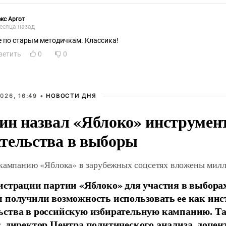
кс Аргот
есяца назад
е по старым методичкам. Классика!
ветить
0
0
026, 16:49 •
НОВОСТИ ДНЯ
ин назвал «Яблоко» инструмен
тельства в выборы
 кампанию «Яблока» в зарубежных соцсетях вложены мил
истрации партии «Яблоко» для участия в выбора
 получили возможность использовать ее как ин
ства в российскую избирательную кампанию. Та
, директор Центра политического анализа, доце