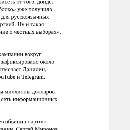
висеть от того, дойдет
блоко» уже получило
а для русскоязычных
ртией. Ну и такая
ние о честных выборах»,
кампании вокруг
о зафиксировано около
 отмечает Данилин,
ouTube и Telegram.
ны миллионы долларов.
ю сеть информационных
ев
обвинил
партию
пании. Сергей Миронов