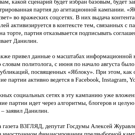
вам, какой сценарий будет избран базовым, будет за
стрированная партия до агитационной кампании. «Я
свет» во вражеских соцсетях. В них выдача контент
лей активизируется в контексте тем, связанных с па
на торте, партия отказывается подписывать соглаше
ивает Данилин.
акже привел данные о масштабах информационной 
о словам политолога, с июня по начало августа был
 публикаций, посвященных «Яблоку». При этом, как
е партии активно ведется в Facebook, Instagram, Y
жных социальных сетях в эту кампанию уже вложе
ие партии идет через алгоритмы, блогеров и целу
 – заявил Данилин.
а газета ВЗГЛЯД, депутат Госдумы Алексей Журавл
в иностранном финансировании предвыборной кам