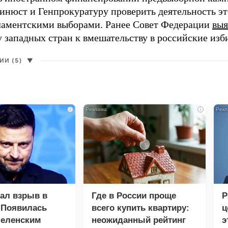
нюст и Генпрокуратуру проверить деятельность э
ламентскими выборами. Ранее Совет Федерации
выя
у западных стран к вмешательству в российские изб
И (5)
▼
i
i
зал взрыв в
Где в России проще
Р
 Появилась
всего купить квартиру:
ц
Зеленским
неожиданный рейтинг
э