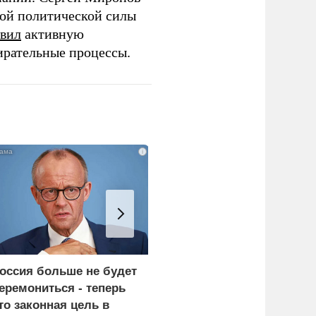
той политической силы
вил
активную
ирательные процессы.
i
оссия больше не будет
«Генерал-провал»: кака
еремониться - теперь
правда выяснилась про
то законная цель в
Драпатого