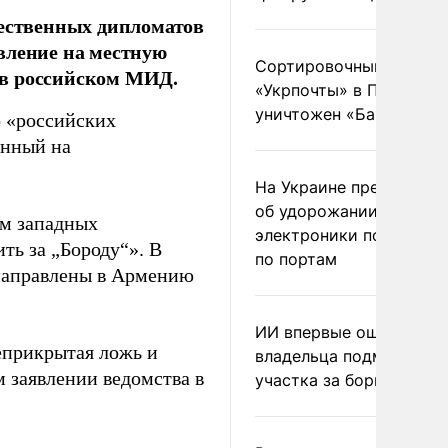
чественных дипломатов
вление на местную
Сортировочный пункт
 в российском МИД.
«Укрпочты» в Павлогра
уничтожен «Бандероль
о «российских
енный на
На Украине предупреди
об удорожании китайс
ом западных
электроники после уда
ть за „Бороду“». В
по портам
 направлены в Армению
ИИ впервые оштрафова
еприкрытая ложь и
владельца подмосковн
 заявлении ведомства в
участка за борщевик