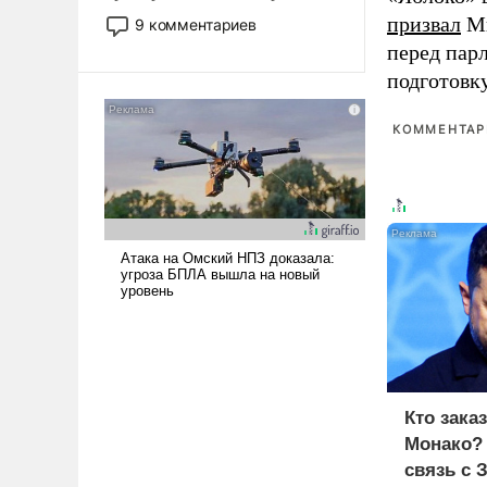
двигаемся по пути
призвал
Ми
9 комментариев
революционных изменений.
перед пар
То, что несколько лет назад
подготовк
было образом для
псевдонаучной фантастики,
КОММЕНТАРИ
стало всерьез обсуждаемой
идеей.
Кто зака
Монако?
связь с 