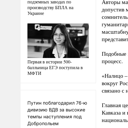
подземных заводах по
Авторы ма
производству БПЛА на
допустив м
Украине
сомнитель
гуманитарн
масштабну
представи
Подобные 
процесс.
Первая в истории 500-
балльница ЕГЭ поступила в
МФТИ
«Налицо –
вокруг Ро
связано с
Путин поблагодарил 76-ю
Главная ц
дивизию ВДВ за высокие
Кавказа и
темпы наступления под
националь
Добропольем