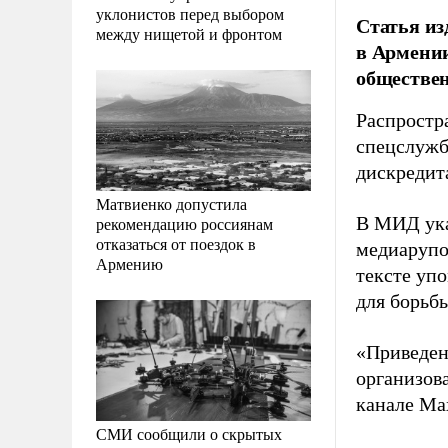
уклонистов перед выбором
Статья из
между нищетой и фронтом
в Армении
обществе
Распростр
спецслужб
дискредит
Матвиенко допустила
В МИД ука
рекомендацию россиянам
отказаться от поездок в
медиарупо
Армению
тексте уп
для борьб
«Приведен
организов
канале Ma
СМИ сообщили о скрытых