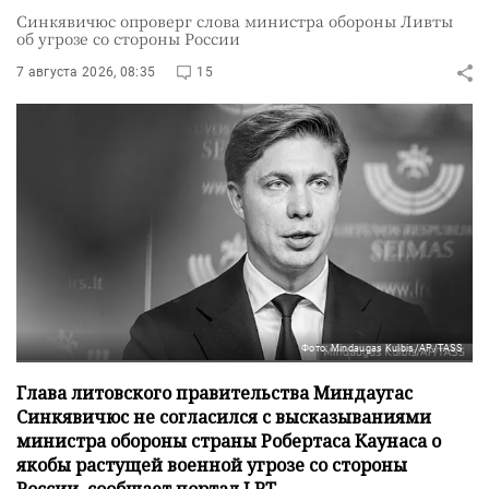
Синкявичюс опроверг слова министра обороны Ливты
об угрозе со стороны России
7 августа 2026, 08:35
15
Фото: Mindaugas Kulbis/AP/TASS
Глава литовского правительства Миндаугас
Синкявичюс не согласился с высказываниями
министра обороны страны Робертаса Каунаса о
якобы растущей военной угрозе со стороны
России, сообщает портал LRT.