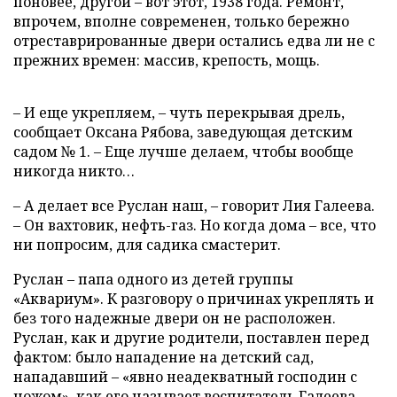
поновее, другой – вот этот, 1938 года. Ремонт,
впрочем, вполне современен, только бережно
отреставрированные двери остались едва ли не с
прежних времен: массив, крепость, мощь.
– И еще укрепляем, – чуть перекрывая дрель,
сообщает Оксана Рябова, заведующая детским
садом № 1. – Еще лучше делаем, чтобы вообще
никогда никто…
– А делает все Руслан наш, – говорит Лия Галеева.
– Он вахтовик, нефть-газ. Но когда дома – все, что
ни попросим, для садика смастерит.
Руслан – папа одного из детей группы
«Аквариум». К разговору о причинах укреплять и
без того надежные двери он не расположен.
Руслан, как и другие родители, поставлен перед
фактом: было нападение на детский сад,
нападавший – «явно неадекватный господин с
ножом», как его называет воспитатель Галеева, –