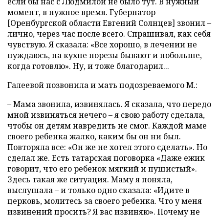
если бы нас с Людмилой не было тут. В нужный
момент, в нужное время. Губернатор
[Оренбургской области Евгений Солнцев] звонил –
лично, через час после всего. Спрашивал, как себя
чувствую. Я сказала: «Все хорошо, в лечении не
нуждаюсь, на кухне порезы бывают и побольше,
когда готовлю». Ну, и тоже благодарил...
Галеевой позвонила и мать подозреваемого М.:
– Мама звонила, извинялась. Я сказала, что передо
мной извиняться нечего – я свою работу сделала,
чтобы он детям навредить не смог. Каждой маме
своего ребенка жалко, каким бы он ни был.
Повторяла все: «Он же не хотел этого сделать». Но
сделал же. Есть татарская поговорка «Даже ежик
говорит, что его ребенок мягкий и пушистый».
Здесь такая же ситуация. Маму я поняла,
выслушала – и только одно сказала: «Идите в
церковь, молитесь за своего ребенка. Что у меня
извинений просить? Я вас извиняю». Почему не