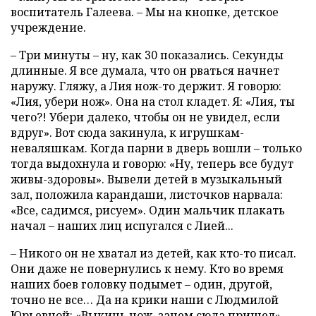
воспитатель Галеева. – Мы на кнопке, детское
учреждение.
– Три минуты – ну, как 30 показались. Секунды
длинные. Я все думала, что он рваться начнет
наружу. Гляжу, а Лия нож-то держит. Я говорю:
«Лия, убери нож». Она на стол кладет. Я: «Лия, ты
чего?! Убери далеко, чтобы он не увидел, если
вдруг». Вот сюда закинула, к игрушкам-
неваляшкам. Когда парни в дверь вошли – только
тогда выдохнула и говорю: «Ну, теперь все будут
живы-здоровы». Вывели детей в музыкальный
зал, положила карандаши, листочков нарвала:
«Все, садимся, рисуем». Один мальчик плакать
начал – наших лиц испугался с Лией...
– Никого он не хватал из детей, как кто-то писал.
Они даже не повернулись к нему. Кто во время
наших боев головку подымет – один, другой,
точно не все… Да на крики наши с Людмилой
Юрьевной: «Выкинь нож, зачем сюда пришел».