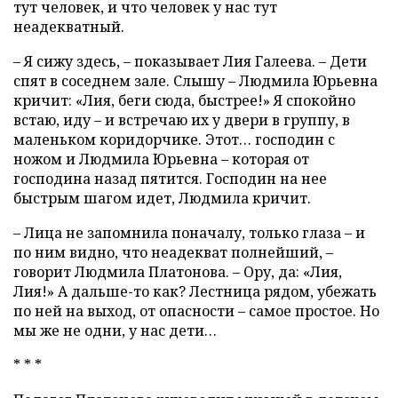
тут человек, и что человек у нас тут
неадекватный.
– Я сижу здесь, – показывает Лия Галеева. – Дети
спят в соседнем зале. Слышу – Людмила Юрьевна
кричит: «Лия, беги сюда, быстрее!» Я спокойно
встаю, иду – и встречаю их у двери в группу, в
маленьком коридорчике. Этот… господин с
ножом и Людмила Юрьевна – которая от
господина назад пятится. Господин на нее
быстрым шагом идет, Людмила кричит.
– Лица не запомнила поначалу, только глаза – и
по ним видно, что неадекват полнейший, –
говорит Людмила Платонова. – Ору, да: «Лия,
Лия!» А дальше-то как? Лестница рядом, убежать
по ней на выход, от опасности – самое простое. Но
мы же не одни, у нас дети…
* * *