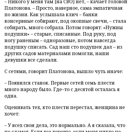
– Никого у меня там [на СВО] нет, – качает головой
Платонова. – Просто, наверное, сама эмпатичная
по жизни. Как услышала клич – банки
консервные собирают, под окопные свечи, – стала
собирать, много собрала. Потом говорят: «Нужны
подушки» – старые, списанные. Под руку, под
ногу раненым – одноразовые, потом навсегда
подушку списать. Сад наш сто подушек дал – из
других садов материалами помогли, наши
девушки все сделали.
С сетями, говорит Платонова, вышло чуть иначе:
– Появился станок. Первые сетей семь плести
много народу было. Где–то с десятой осталась я
одна.
Оценивать тех, кто плести перестал, женщина не
хочет:
– У всех свои дела, это нормально. А я сказала, что
не сдамся. Если все хорошо, если меня никто не