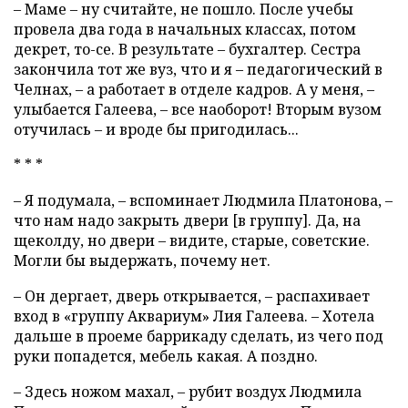
– Маме – ну считайте, не пошло. После учебы
провела два года в начальных классах, потом
декрет, то-се. В результате – бухгалтер. Сестра
закончила тот же вуз, что и я – педагогический в
Челнах, – а работает в отделе кадров. А у меня, –
улыбается Галеева, – все наоборот! Вторым вузом
отучилась – и вроде бы пригодилась...
* * *
– Я подумала, – вспоминает Людмила Платонова, –
что нам надо закрыть двери [в группу]. Да, на
щеколду, но двери – видите, старые, советские.
Могли бы выдержать, почему нет.
– Он дергает, дверь открывается, – распахивает
вход в «группу Аквариум» Лия Галеева. – Хотела
дальше в проеме баррикаду сделать, из чего под
руки попадется, мебель какая. А поздно.
– Здесь ножом махал, – рубит воздух Людмила