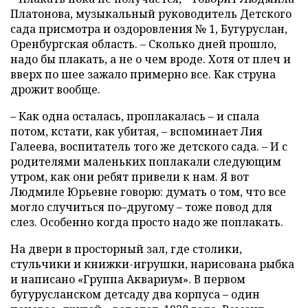
Платонова, музыкальный руководитель Детского
сада присмотра и оздоровления № 1, Бугуруслан,
Оренбургская область. – Сколько дней прошло,
надо бы плакать, а не о чем вроде. Хотя от плеч и
вверх по шее зажало примерно все. Как струна
дрожит вообще.
– Как одна осталась, проплакалась – и спала
потом, кстати, как убитая, – вспоминает Лия
Галеева, воспитатель того же детского сада. – И с
родителями маленьких поплакали следующим
утром, как они ребят привели к нам. Я вот
Людмиле Юрьевне говорю: думать о том, что все
могло случиться по–другому – тоже повод для
слез. Особенно когда просто надо же поплакать.
На двери в просторный зал, где столики,
стульчики и книжки-игрушки, нарисована рыбка
и написано «Группа Аквариум». В первом
бугурусланском детсаду два корпуса – один