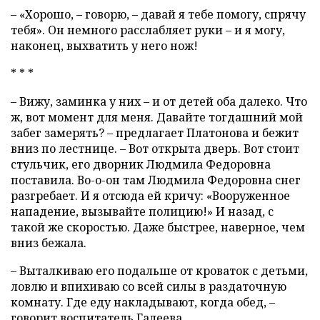
– «Хорошо, – говорю, – давай я тебе помогу, спрячу
тебя». Он немного расслабляет руки – и я могу,
наконец, выхватить у него нож!
* * *
– Вижу, заминка у них – и от детей оба далеко. Что
ж, вот момент для меня. Давайте тогдашний мой
забег замерять? – предлагает Платонова и бежит
вниз по лестнице. – Вот открыта дверь. Вот стоит
стульчик, его дворник Людмила Федоровна
поставила. Во-о-он там Людмила Федоровна снег
разгребает. И я отсюда ей кричу: «Вооруженное
нападение, вызывайте полицию!» И назад, с
такой же скоростью. Даже быстрее, наверное, чем
вниз бежала.
– Выталкиваю его подальше от кроваток с детьми,
ловлю и впихиваю со всей силы в раздаточную
комнату. Где еду накладывают, когда обед, –
говорит воспитатель Галеева.