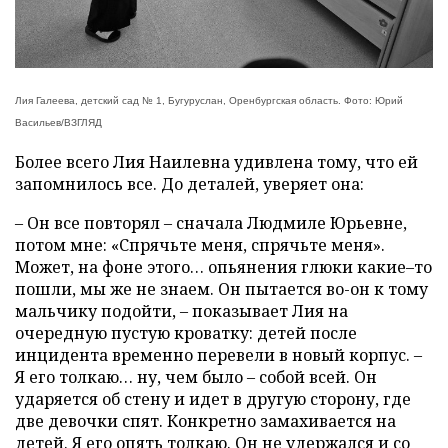
Лия Галеева, детский сад № 1, Бугуруслан, Оренбургская область. Фото: Юрий
Васильев/ВЗГЛЯД
Более всего Лия Наилевна удивлена тому, что ей
запомнилось все. До деталей, уверяет она:
– Он все повторял – сначала Людмиле Юрьевне,
потом мне: «Спрячьте меня, спрячьте меня».
Может, на фоне этого… опьянения глюки какие–то
пошли, мы же не знаем. Он пытается во-он к тому
мальчику подойти, – показывает Лия на
очередную пустую кроватку: детей после
инцидента временно перевели в новый корпус. –
Я его толкаю… ну, чем было – собой всей. Он
ударяется об стену и идет в другую сторону, где
две девочки спят. Конкретно замахивается на
детей. Я его опять толкаю. Он не удержался и со