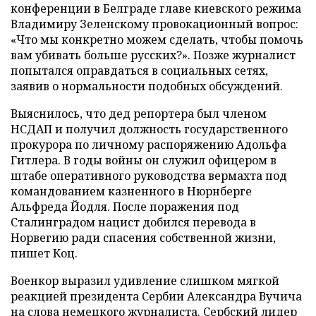
конференции в Белграде главе киевского режима
Владимиру Зеленскому провокационный вопрос:
«Что мы конкретно можем сделать, чтобы помочь
вам убивать больше русских?». Позже журналист
попытался оправдаться в социальных сетях,
заявив о нормальности подобных обсуждений.
Выяснилось, что дед репортера был членом
НСДАП и получил должность государственного
прокурора по личному распоряжению Адольфа
Гитлера. В годы войны он служил офицером в
штабе оперативного руководства вермахта под
командованием казненного в Нюрнберге
Альфреда Йодля. После поражения под
Сталинградом нацист добился перевода в
Норвегию ради спасения собственной жизни,
пишет Коц.
Военкор выразил удивление слишком мягкой
реакцией президента Сербии Александра Вучича
на слова немецкого журналиста. Сербский лидер