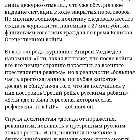
лишь дежурно отметил, что уже обсудил свое
видение ситуации в ходе закрытых переговоров.
По мнению военкора, политику следовало жестко
осадить журналиста, напомнив о 27 млн убитых
фашистами советских граждан во время Великой
Отечественной войны.
В свою очередь журналист Андрей Медведев
напомнил
: «Есть такая иллюзия, что после войны
все-все немцы страшно покаялись за военные
преступления режима», но в реальности «большая
часть просто затаились, поглубже запрятав
досаду и обиду из-за того, что не получилось у
них построить Третий рейх с русскими рабами».
«Если где и была серьезная историческая
рефлексия, то в ГДР», – добавил он.
Спустя десятилетия «досада от поражения,
реваншизм, ненависть к презренным русским
только росли». «Они, политики немецкие и
бизнес, улыбались и думали о том, когда смогут