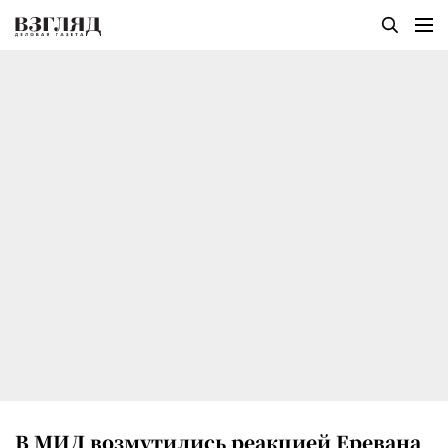
В МИД возмутились реакцией Еревана