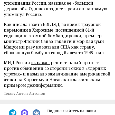
упоминания России, называя ее «большой
державой». Однако позднее в речи он напрямую
упомянул Россию.
Как писала газета ВЗГЛЯД, во время траурной
церемонии в Хиросиме, посвященной 81-й
годовщине атомной бомбардировки, премьер-
министр Японии Санаэ Такаити и мэр Кадзуми
Мацуи ни разу
не назвали
США как страну,
сбросившую бомбу на город 6 августа 1945 года.
МИД России
выражал
решительный протест
против обвинений со стороны Токио в «ядерных
угрозах» и называло замалчивание американской
атаки на Хиросиму и Нагасаки классическим
примером дезинформации.
Текст: Антон Антонов
Подписывайтесь на наши