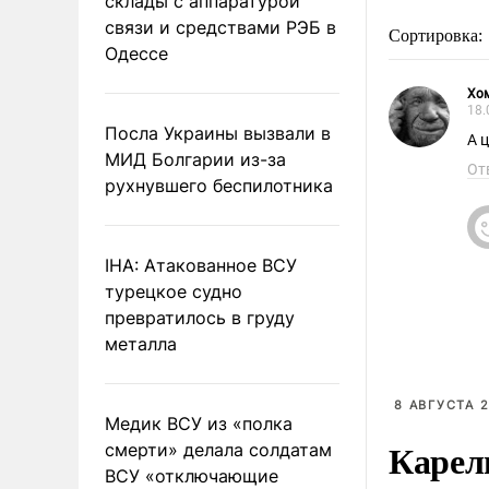
склады с аппаратурой
связи и средствами РЭБ в
Сортировка:
Одессе
Хо
18.
Посла Украины вызвали в
А 
МИД Болгарии из-за
От
рухнувшего беспилотника
IHA: Атакованное ВСУ
турецкое судно
превратилось в груду
металла
8 АВГУСТА 2
Медик ВСУ из «полка
Карел
смерти» делала солдатам
ВСУ «отключающие