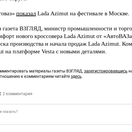
товаз»
показал
Lada Azimut на фестивале в Москве.
а газета ВЗГЛЯД, министр промышленности и торг
форт нового кроссовера Lada Azimut от «АвтоВАЗ
уска производства и начала продаж Lada Azimut. К
ut на платформе Vesta с новыми деталями.
омментировать материалы газеты ВЗГЛЯД,
зарегистрировавшись
на
отношению к комментариям читайте
здесь
.
:
2
комментария