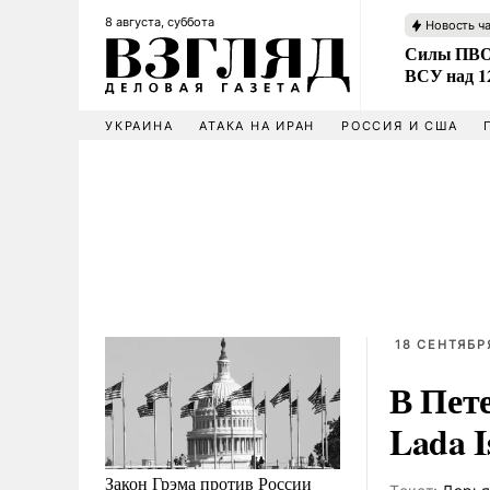
8 августа, суббота
Новость ч
Силы ПВО 
ВСУ над 1
УКРАИНА
АТАКА НА ИРАН
РОССИЯ И США
18 СЕНТЯБРЯ
В Пет
Lada I
Закон Грэма против России