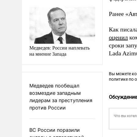
Ранее «Ав
Как писал
оценил
ком
сроки зап
Медведев: России наплевать
Lada Azim
на мнение Запада
Вы можете к
политике по 
Медведев пообещал
возмездие западным
Обсуждение
лидерам за преступления
против России
ВС России поразили