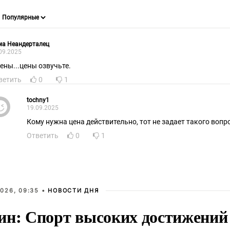
ма Неандерталец
09.2025
цены...цены озвучьте.
ветить
0
1
tochny1
19.09.2025
Кому нужна цена действительно, тот не задает такого вопро
Ответить
0
1
026, 09:35 •
НОВОСТИ ДНЯ
ин: Спорт высоких достижений 