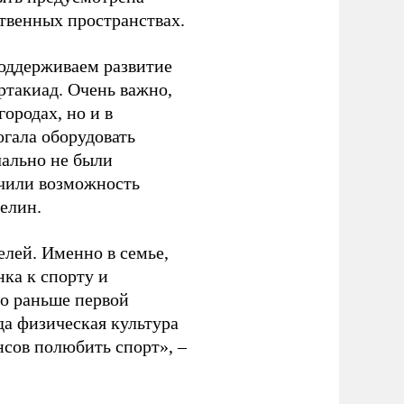
ственных пространствах.
оддерживаем развитие
ртакиад. Очень важно,
ородах, но и в
гала оборудовать
чально не были
учили возможность
релин.
елей. Именно в семье,
ка к спорту и
до раньше первой
да физическая культура
нсов полюбить спорт», –