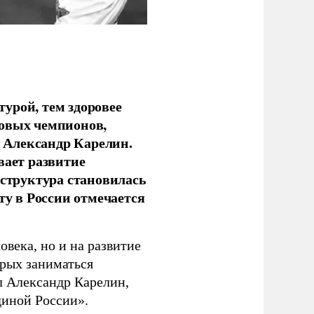
урой, тем здоровее
новых чемпионов,
 Александр Карелин.
вает развитие
аструктура становилась
ту в России отмечается
овека, но и на развитие
орых заниматься
л Александр Карелин,
диной России».