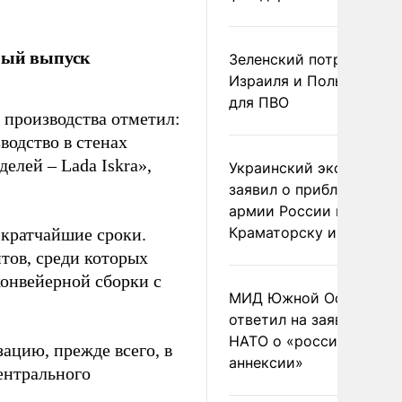
тный выпуск
Зеленский потребовал 
Израиля и Польши рак
для ПВО
 производства отметил:
водство в стенах
елей – Lada Iskra»,
Украинский эксперт
заявил о приближении
армии России к
Краматорску и Славянс
 кратчайшие сроки.
нтов, среди которых
конвейерной сборки с
МИД Южной Осетии
ответил на заявления
НАТО о «российской
ацию, прежде всего, в
аннексии»
ентрального