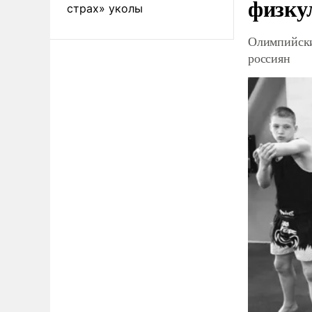
физку
страх» уколы
Олимпийски
россиян