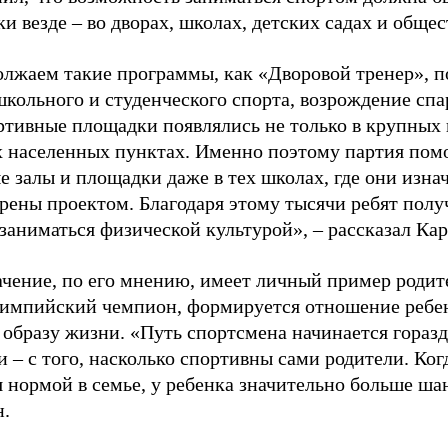
и везде – во дворах, школах, детских садах и обще
лжаем такие программы, как «Дворовой тренер», п
школьного и студенческого спорта, возрождение спа
ртивные площадки появлялись не только в крупных г
 населенных пунктах. Именно поэтому партия помо
е залы и площадки даже в тех школах, где они изна
рены проектом. Благодаря этому тысячи ребят пол
заниматься физической культурой», – рассказал Ка
ачение, по его мнению, имеет личный пример родит
лимпийский чемпион, формируется отношение ребен
 образу жизни. «Путь спортсмена начинается гораз
 – с того, насколько спортивны сами родители. Ког
я нормой в семье, у ребенка значительно больше ша
н.