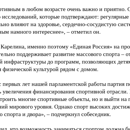
ртивным в любом возрасте очень важно и приятно. 
 исследований, которые подтверждают: регулярные
ьно влияют на здоровье, сердечно-сосудистую сист
ным намного интереснее», – отметил он.
 Карелина, именно поэтому «Единая Россия» на пр
ельно поддерживает развитие массового спорта – о
й инфраструктуры до программ, позволяющих детя
я физической культурой рядом с домом.
с первых лет нашей парламентской работы партия п
ь увеличения финансирования спортивной отрасли. 
строить многие спортивные объекты, но и выйти на 
ний мирового уровня. Однако спорт высоких достиж
о спорта и двора», – подчеркнул собеседник.
ил, что возможность заниматься спортом должна б