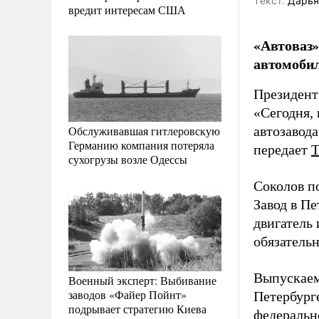
Tекст:
Дарья
вредит интересам США
«Автоваз»
автомобил
Президент
«Сегодня,
Обслуживавшая гитлеровскую
автозавода
Германию компания потеряла
передает
сухогрузы возле Одессы
Соколов по
Завод в Пе
двигатель
обязатель
Выпускаем
Военный эксперт: Выбивание
заводов «Файер Пойнт»
Петербург
подрывает стратегию Киева
федеральн