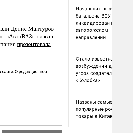
Начальник штаба
батальона ВСУ
ликвидирован на
овли Денис Мантуров
запорожском
а». «АвтоВАЗ»
назвал
направлении
омпания
презентовала
Стало известно о
возбуждении дела из-з
 сайте. О редакционной
угроз создателям
«Колобка»
Названы самые
популярные российски
товары в Китае