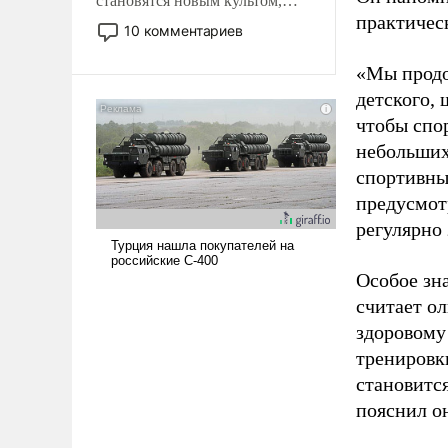
становятся новым культом,
практическ
постепенно вытесняя и
10 комментариев
отменяя традиционное
требование к человеку – быть
«Мы продо
мужественным и твердым под
детского, 
ударами судьбы, брать на себя
чтобы спо
ответственность, помогать
небольших
слабым, идти вперед и
спортивны
адаптироваться.
предусмот
регулярно 
Особое зн
считает о
здоровому
тренировки
становитс
пояснил о