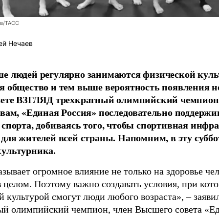
ев/ТАСС
ей Нечаев
е людей регулярно занимаются физической культ
я общество и тем выше вероятность появления 
азете ВЗГЛЯД трехкратный олимпийский чемпион
овам, «Единая Россия» последовательно поддержи
 спорта, добиваясь того, чтобы спортивная инфр
 для жителей всей страны. Напомним, в эту суббо
культурника.
зывает огромное влияние не только на здоровье чел
в целом. Поэтому важно создавать условия, при кот
й культурой смогут люди любого возраста», – заяви
ый олимпийский чемпион, член Высшего совета «Е