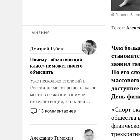
@ Ярослав Беля
Tекст:
Алекс
МНЕНИЯ
Чем больш
Дмитрий Губин
становитс
Почему «объясняющий
заявил г
класс» не может ничего
По его сл
объяснить
массового
Уже несколько столетий в
доступнее
России не могут решить, какое
День физ
место в её жизни занимает
интеллигенция, кто к ней
принадлежит, а кого из неё
«Спорт ока
13 комментариев
исключили с правом
общества 
восстановления и без оного. И
физическо
чем она отличается от просто
трехкратн
образованных людей. Иногда
Александр Тимохин