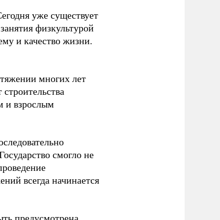
Сегодня уже существует
 занятия физкультурой
ему и качество жизни.
отяжении многих лет
т строительства
м и взрослым
оследовательно
Государство смогло не
проведение
ений всегда начинается
ыть предусмотрена