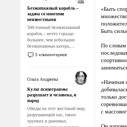
казалось, что эти вопросы
Безэкипажный корабль –
«Быть спо
решены раз и навсегда, но –
задача со многими
нет, не решены.
множество
неизвестными
положител
500-тонный безэкипажный
Быть силь
корабль – нечто гораздо
большее, чем небольшие
По словам
безэкипажные катера,
последоват
применение которых уже
5 комментариев
стало обыденностью. Задача по
спортивно
созданию такого корабля очень
заниматьс
сложна и амбициозна. Однако
и ее реализация радикально
Ольга Андреева
«Начиная 
поднимет наши боевые
Культ психотравмы
добивалас
возможности.
разрушает и человека, и
только до
народ
соревнова
Обиды на этот жестокий мир,
с массовог
разрушающий нас, таких
хрупких и ранимых,
Он напомн