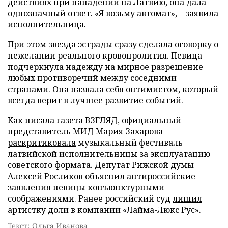
действиях при нападении на Латвию, она дала
однозначный ответ. «Я возьму автомат», – заявила
исполнительница.
При этом звезда эстрады сразу сделала оговорку о
нежелании реального кровопролития. Певица
подчеркнула надежду на мирное разрешение
любых противоречий между соседними
странами. Она назвала себя оптимистом, который
всегда верит в лучшее развитие событий.
Как писала газета ВЗГЛЯД, официальный
представитель МИД Мария Захарова
раскритиковала
музыкальный фестиваль
латвийской исполнительницы за эксплуатацию
советского формата. Депутат Рижской думы
Алексей Росликов
объяснил
антироссийские
заявления певицы конъюнктурными
соображениями. Ранее российский суд
лишил
артистку доли в компании «Лайма-Люкс Рус».
Текст: Ольга Иванова