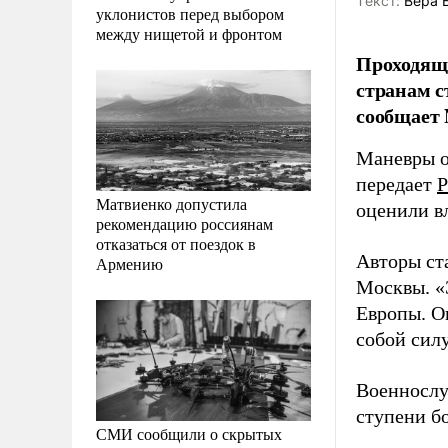
Tекст:
Вера 
уклонистов перед выбором
между нищетой и фронтом
Проходящ
странам с
сообщает 
Маневры о
передает
Р
Матвиенко допустила
оценили в
рекомендацию россиянам
отказаться от поездок в
Авторы ст
Армению
Москвы. «
Европы. Он
собой силу
Военносл
ступени б
СМИ сообщили о скрытых