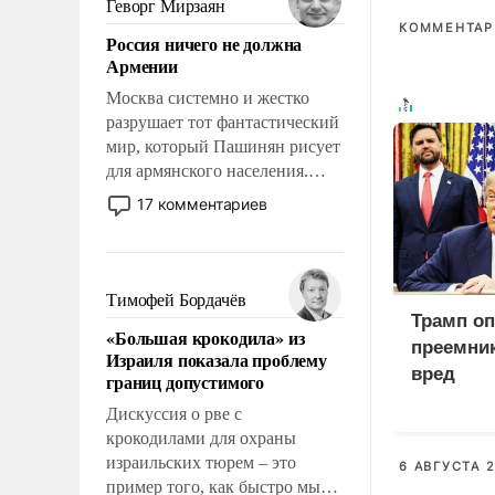
Геворг Мирзаян
означает многолетний период
КОММЕНТАРИ
Россия ничего не должна
уязвимости США, например,
Армении
перед Китаем.
Москва системно и жестко
разрушает тот фантастический
мир, который Пашинян рисует
для армянского населения.
Мир, где политические
17 комментариев
прожекты будут безусловно
оплачиваться за счет
российских
налогоплательщиков и где
Тимофей Бордачёв
Еревану за свои поступки не
Трамп оп
«Большая крокодила» из
нужно отвечать.
преемник
Израиля показала проблему
вред
границ допустимого
Дискуссия о рве с
крокодилами для охраны
израильских тюрем – это
6 АВГУСТА 2
пример того, как быстро мы