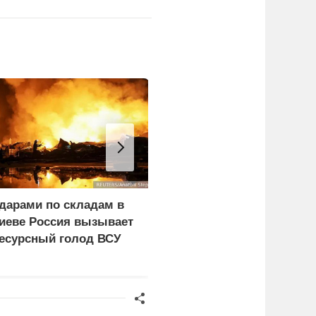
дарами по складам в
ЕК заявила о планах
иеве Россия вызывает
запретить
есурсный голод ВСУ
энергоносители из
России вопреки
дефициту в ЕС