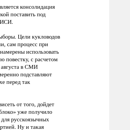
является консолидация
кой поставить под
ЭИСИ.
ыборы. Цели кукловодов
и, сам процесс при
 намерены использовать
ю повестку, с расчетом
 августа в СМИ
амеренно подставляют
хе перед так
висеть от того, дойдет
блоко» уже получило
а для русскоязычных
ртией. Ну и такая