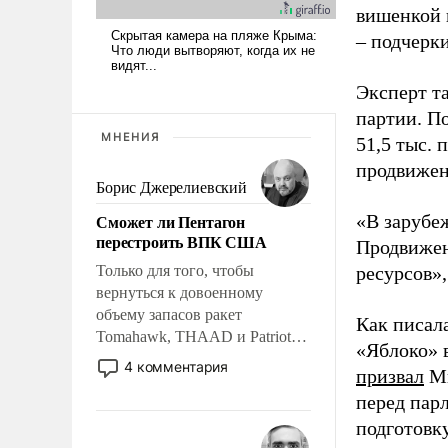
вишенкой 
– подчерк
Эксперт т
партии. П
МНЕНИЯ
51,5 тыс.
продвижени
Борис Джерелиевский
Сможет ли Пентагон
«В зарубе
перестроить ВПК США
Продвижен
Только для того, чтобы
ресурсов»,
вернуться к довоенному
объему запасов ракет
Как писал
Tomahawk, THAAD и Patriot
«Яблоко» 
США потребуется более трех
4 комментария
призвал
Ми
лет. Даже небольшая война с
перед пар
Ираном опустошила
американские арсеналы.
подготовк
Сложившаяся ситуация