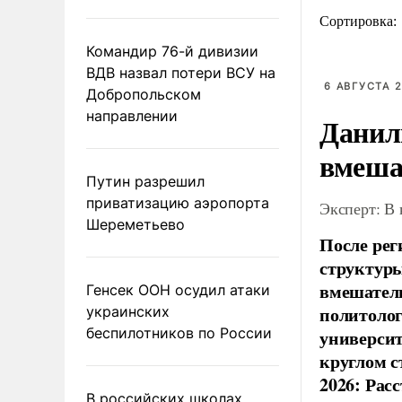
Сортировка:
Командир 76-й дивизии
ВДВ назвал потери ВСУ на
6 АВГУСТА 2
Добропольском
направлении
Данил
вмеша
Путин разрешил
приватизацию аэропорта
Эксперт: В
Шереметьево
После рег
структуры
вмешатель
Генсек ООН осудил атаки
политолог
украинских
беспилотников по России
универси
круглом с
2026: Рас
В российских школах