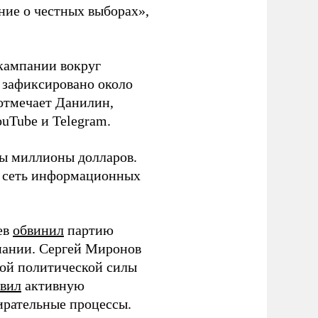
ние о честных выборах»,
кампании вокруг
о зафиксировано около
 отмечает Данилин,
ouTube и Telegram.
ны миллионы долларов.
ю сеть информационных
ев
обвинил
партию
пании. Сергей Миронов
той политической силы
вил
активную
ирательные процессы.