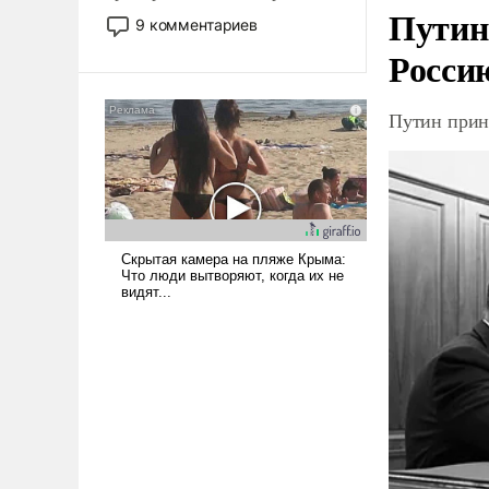
Путин
двигаемся по пути
9 комментариев
революционных изменений.
Росси
То, что несколько лет назад
было образом для
псевдонаучной фантастики,
Путин прин
стало всерьез обсуждаемой
идеей.