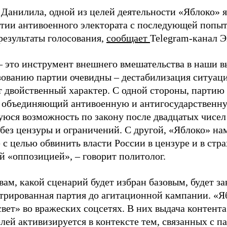
 Данилила, одной из целей деятельности «Яблоко» 
ртии антивоенного электората с последующей попыт
результаты голосования,
сообщает
Telegram-канал 
– это инструмент внешнего вмешательства в наши в
зованию партии очевидны – дестабилизация ситуаци
т двойственный характер. С одной стороны, партию
, объединяющий антивоенную и антигосударственну
юся возможность по закону после двадцатых чисел
 без цензуры и ограничений. С другой, «Яблоко» н
 с целью обвинить власти России в цензуре и в стра
й «оппозицией», – говорит политолог.
вам, какой сценарий будет избран базовым, будет за
стрированная партия до агитационной кампании. «Я
свет» во вражеских соцсетях. В них выдача контент
лей активизируется в контексте тем, связанных с па