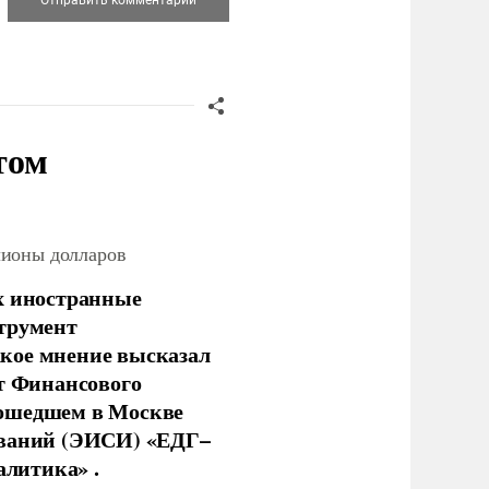
том
лионы долларов
х иностранные
струмент
кое мнение высказал
нт Финансового
рошедшем в Москве
ований (ЭИСИ) «ЕДГ–
алитика» .