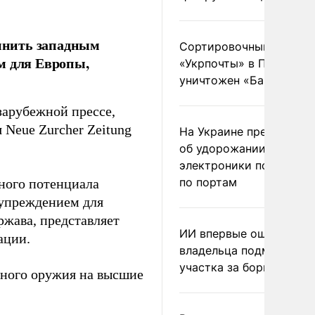
мнить западным
Сортировочный пункт
м для Европы,
«Укрпочты» в Павлогра
уничтожен «Бандероль
зарубежной прессе,
 Neue Zurcher Zeitung
На Украине предупреди
об удорожании китайс
электроники после уда
по портам
ного потенциала
дупреждением для
ржава, представляет
ИИ впервые оштрафова
ации.
владельца подмосковн
участка за борщевик
рного оружия на высшие