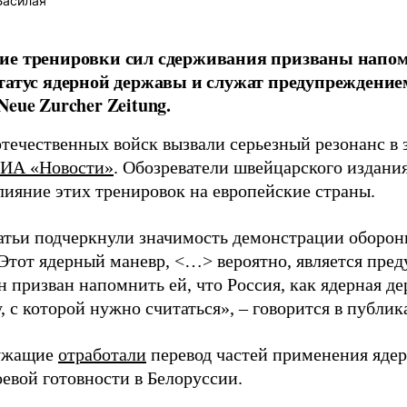
Басилая
ие тренировки сил сдерживания призваны напо
татус ядерной державы и служат предупреждение
Neue Zurcher Zeitung.
течественных войск вызвали серьезный резонанс в 
ИА «Новости»
. Обозреватели швейцарского издания
лияние этих тренировок на европейские страны.
атьи подчеркнули значимость демонстрации оборон
Этот ядерный маневр, <…> вероятно, является пре
 призван напомнить ей, что Россия, как ядерная де
, с которой нужно считаться», – говорится в публик
ужащие
отработали
перевод частей применения яде
оевой готовности в Белоруссии.