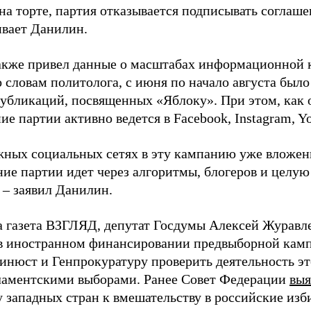
на торте, партия отказывается подписывать соглаше
ивает Данилин.
акже привел данные о масштабах информационной 
о словам политолога, с июня по начало августа был
 публикаций, посвященных «Яблоку». При этом, как
е партии активно ведется в Facebook, Instagram, Y
жных социальных сетях в эту кампанию уже вложе
ие партии идет через алгоритмы, блогеров и целу
 – заявил Данилин.
а газета ВЗГЛЯД, депутат Госдумы Алексей Журавл
в иностранном финансировании предвыборной кам
нюст и Генпрокуратуру проверить деятельность э
ламентскими выборами. Ранее Совет Федерации
выя
у западных стран к вмешательству в российские изб