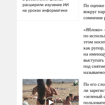
расширили изучение ИИ
По оценке
на уроках информатики
вокруг па
сомнение 
«Яблоко» 
по исполь
этом носи
как рупор
на имеющу
выступать
под снятие
называемо
По его сло
ли зареги
«зеленый 
пользовате