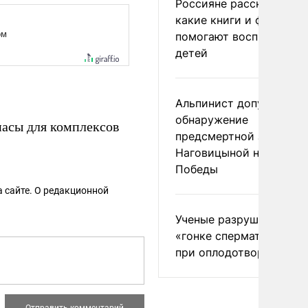
Россияне рассказали,
какие книги и фильмы
помогают воспитывать
детей
Альпинист допустил
обнаружение
асы для комплексов
предсмертной записки
Наговицыной на пике
Победы
 сайте. О редакционной
Ученые разрушили миф
«гонке сперматозоидов
при оплодотворении