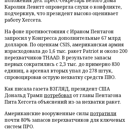
положения дел. Пресс-секретарь Белого дома
Каролин Левитт опровергла слухи о конфликте,
подчеркнув, что президент высоко оценивает
работу Хегсета.
На фоне противостояния с Ираном Пентагон
запросил у Конгресса дополнительные 67 млрд
долларов. По оценкам CSIS, американская армия
израсходовала до 1,6 тыс. ракет Patriot и около 200
перехватчиков THAAD. В результате запасы
первых сократились с 2,3 тыс. до примерно 830
единиц, а арсенал вторых упал до 278 штук,
спровоцировав острую нехватку средств ПВО.
Как писала газета ВЗГЛЯД, президент США
Дональд Трамп
потребовал
от главы Пентагона
Пита Хегсета объяснений из-за нехватки ракет.
Американские вооруженные силы
потратили
почти 80% запасов перехватчиков для ключевых
систем ПРО.