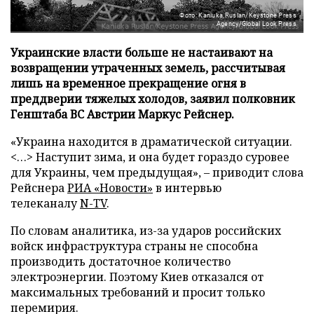
Фото: Kaniuka Ruslan/Keystone Press
Agency/Global Look Press
Украинские власти больше не настаивают на
возвращении утраченных земель, рассчитывая
лишь на временное прекращение огня в
преддверии тяжелых холодов, заявил полковник
Генштаба ВС Австрии Маркус Рейснер.
«Украина находится в драматической ситуации.
<…> Наступит зима, и она будет гораздо суровее
для Украины, чем предыдущая», – приводит слова
Рейснера
РИА «Новости»
в интервью
телеканалу
N-TV
.
По словам аналитика, из-за ударов российских
войск инфраструктура страны не способна
производить достаточное количество
электроэнергии. Поэтому Киев отказался от
максимальных требований и просит только
перемирия.