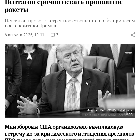
Пентагон срочно искать пропавшие
ракеты
Пентагон провел экстренное совещание по боеприпасам
после критики Трампа
6 августа 2026, 10:11
7
Фото: AdMedia/CNP/Global Look
Press
Минобороны США организовало внеплановую
встречу из-за критического истощения арсеналов