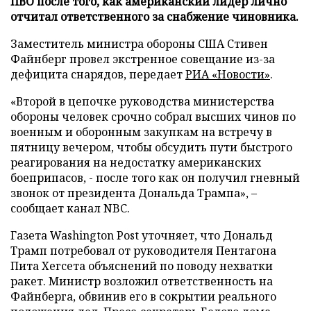
ПВО после того, как американский лидер лично
отчитал ответственного за снабжение чиновника.
Заместитель министра обороны США Стивен
Файнберг провел экстренное совещание из-за
дефицита снарядов, передает
РИА «Новости»
.
«Второй в цепочке руководства министерства
обороны человек срочно собрал высших чинов по
военным и оборонным закупкам на встречу в
пятницу вечером, чтобы обсудить пути быстрого
реагирования на недостатку американских
боеприпасов, - после того как он получил гневный
звонок от президента Дональда Трампа», –
сообщает канал NBC.
Газета Washington Post уточняет, что Дональд
Трамп потребовал от руководителя Пентагона
Пита Хегсета объяснений по поводу нехватки
ракет. Министр возложил ответственность на
Файнберга, обвинив его в сокрытии реального