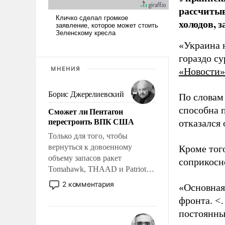
рассчитыв
холодов, 
«Украина 
гораздо с
МНЕНИЯ
«Новости»
Борис Джерелиевский
По словам
способна 
Сможет ли Пентагон
перестроить ВПК США
отказался
Только для того, чтобы
вернуться к довоенному
Кроме тог
объему запасов ракет
соприкосн
Tomahawk, THAAD и Patriot
США потребуется более трех
2 комментария
«Основная
лет. Даже небольшая война с
фронта. <
Ираном опустошила
постоянны
американские арсеналы.
Сложившаяся ситуация