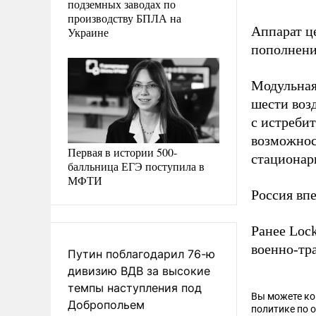
подземных заводах по
производству БПЛА на
Аппарат ц
Украине
пополнения
Модульная
шести воз
с истреби
возможнос
Первая в истории 500-
стационар
балльница ЕГЭ поступила в
МФТИ
Россия вп
Ранее Loc
военно-тр
Путин поблагодарил 76-ю
дивизию ВДВ за высокие
темпы наступления под
Вы можете к
Добропольем
политике по 