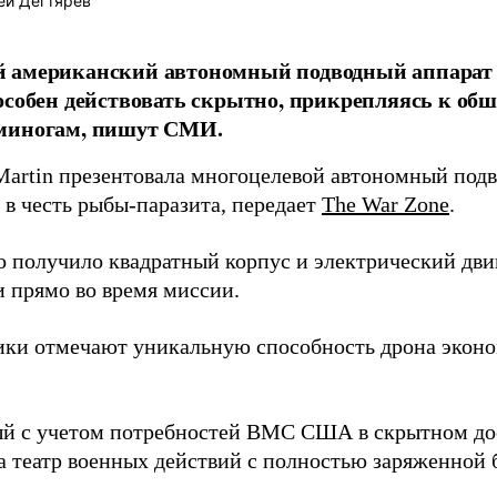
ей Дегтярёв
 американский автономный подводный аппарат 
особен действовать скрытно, прикрепляясь к обш
миногам, пишут СМИ.
Martin презентовала многоцелевой автономный подв
 в честь рыбы-паразита, передает
The War Zone
.
о получило квадратный корпус и электрический дви
и прямо во время миссии.
ики отмечают уникальную способность дрона эконо
й с учетом потребностей ВМС США в скрытном до
а театр военных действий с полностью заряженной б