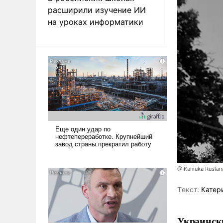
расширили изучение ИИ
на уроках информатики
@ Kaniuka Ruslan
Tекст:
Катер
Украински