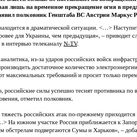
ая лишь на временное прекращение огня в пред
заявил полковник Генштаба ВС Австрии Маркус Р
находится в драматической ситуации. <…> Наступит 
уровее для Украины, чем предыдущая», – приводит с
в интервью телеканалу
N-TV
.
 аналитика, из-за ударов российских войск инфраст
производить достаточное количество электроэнерги
 от максимальных требований и просит только пере
о, российские силы успешно теснят противника по 
овения, отметил полковник.
 тяжесть российских атак по-прежнему приходится
…> На южном участке Россия приближается к Запо
м обстрелам подвергаются Сумы и Харьков», – доба