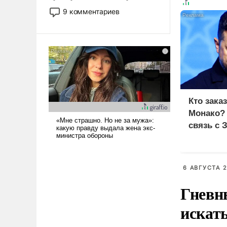
двигаемся по пути
9 комментариев
революционных изменений.
То, что несколько лет назад
было образом для
псевдонаучной фантастики,
стало всерьез обсуждаемой
идеей.
Кто зака
Монако?
связь с 
6 АВГУСТА 2
Гневн
искат