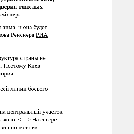
дверии тяжелых
ейснер.
зима, и она будет
лова Рейснера
РИА
руктура страны не
и. Поэтому Киев
мирия.
всей линии боевого
 на центральный участок
рожью. <…> На севере
вил полковник.