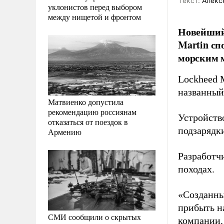
Tекст:
Алекс
уклонистов перед выбором
между нищетой и фронтом
Новейший
Martin сп
морским 
Lockheed 
названный
Матвиенко допустила
рекомендацию россиянам
Устройств
отказаться от поездок в
подзарядк
Армению
Разработч
походах.
«Созданны
прибыть н
СМИ сообщили о скрытых
компании.