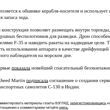
епляется к обшивке корабля-носителя и использует 
 запаса хода.
 конструкция позволяет размещать внутри торпеды,
душных беспилотников для разведки. Дрон способе
телями F-35 и наводить ракеты на надводные цели. 
ть использования аппарата в качестве дрейфующей
ного наблюдателя на морском дне.
ервые
показала
новейший спасательный безэкипажн
kheed Martin
подписала
соглашение о создании серв
анспортных самолетов C-130 в Индии.
омментировать материалы газеты ВЗГЛЯД,
зарегистрировавшись
на
отношению к комментариям читайте
здесь
.