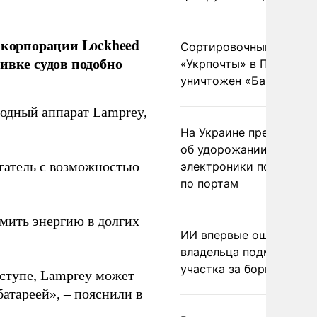
корпорации Lockheed
Сортировочный пункт
ивке судов подобно
«Укрпочты» в Павлогра
уничтожен «Бандероль
одный аппарат Lamprey,
На Украине предупреди
об удорожании китайс
гатель с возможностью
электроники после уда
по портам
мить энергию в долгих
ИИ впервые оштрафова
владельца подмосковн
участка за борщевик
ступе, Lamprey может
атареей», – пояснили в