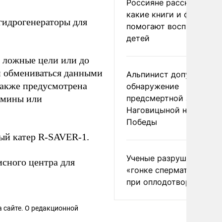
Россияне рассказали,
какие книги и фильмы
гидрогенераторы для
помогают воспитывать
детей
 ложные цели или до
н обмениваться данными
Альпинист допустил
Также предусмотрена
обнаружение
 мины или
предсмертной записки
Наговицыной на пике
Победы
ый катер R-SAVER-1.
Ученые разрушили миф
исного центра для
«гонке сперматозоидов
при оплодотворении
 сайте. О редакционной