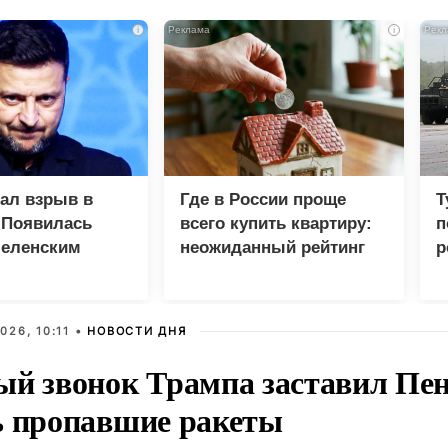
i
i
зал взрыв в
Где в России проще
Т
 Появилась
всего купить квартиру:
п
Зеленским
неожиданный рейтинг
р
026, 10:11 •
НОВОСТИ ДНЯ
ый звонок Трампа заставил Пен
ь пропавшие ракеты