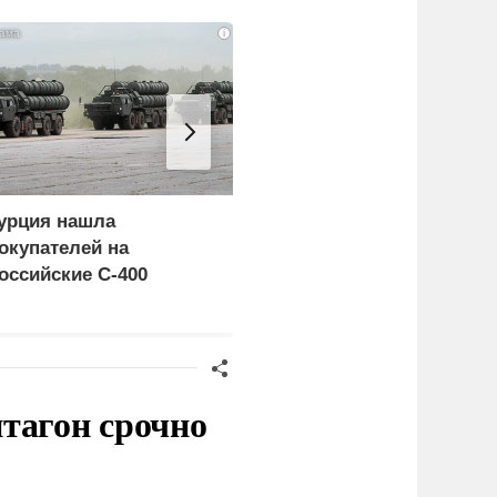
i
урция нашла
Россия больше не буде
окупателей на
церемониться - теперь
оссийские C-400
это законная цель в
Германии
тагон срочно