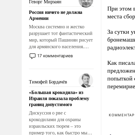
Геворг Мирзаян
означает многолетний период
При этом 
Россия ничего не должна
уязвимости США, например,
места сбо
Армении
перед Китаем.
Москва системно и жестко
За сутки у
разрушает тот фантастический
бронемаши
мир, который Пашинян рисует
для армянского населения.
радиоэлек
Мир, где политические
17 комментариев
прожекты будут безусловно
Как писал
оплачиваться за счет
предложен
российских
попыткой 
налогоплательщиков и где
Тимофей Бордачёв
перемирие
Еревану за свои поступки не
«Большая крокодила» из
нужно отвечать.
Израиля показала проблему
границ допустимого
Дискуссия о рве с
КОММЕНТАРИ
крокодилами для охраны
израильских тюрем – это
пример того, как быстро мы