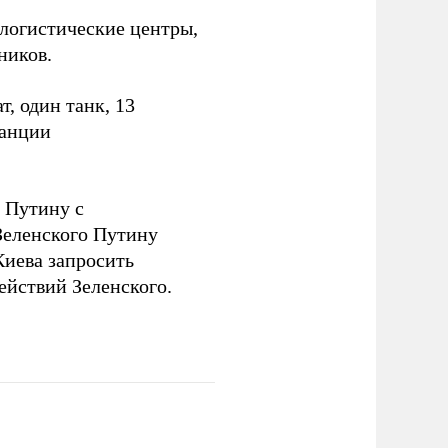
логистические центры,
ников.
, один танк, 13
танции
 Путину с
еленского Путину
Киева запросить
ействий Зеленского.