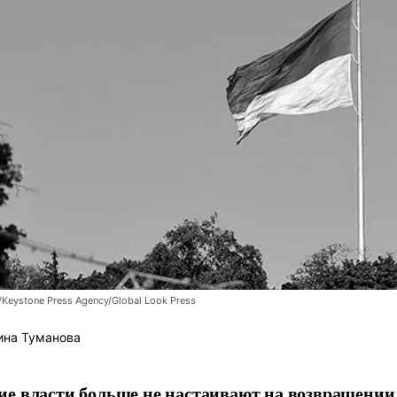
/Keystone Press Agency/Global Look Press
ина Туманова
е власти больше не настаивают на возвращении