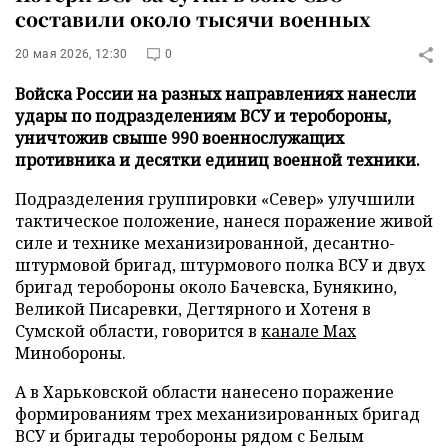
составили около тысячи военных
20 мая 2026, 12:30
0
Войска России на разных направлениях нанесли
удары по подразделениям ВСУ и теробороны,
уничтожив свыше 990 военнослужащих
противника и десятки единиц военной техники.
Подразделения группировки «Север» улучшили
тактическое положение, нанеся поражение живой
силе и технике механизированной, десантно-
штурмовой бригад, штурмового полка ВСУ и двух
бригад теробороны около Бачевска, Бунякино,
Великой Писаревки, Дегтярного и Хотеня в
Сумской области, говорится в
канале Max
Минобороны.
А в Харьковской области нанесено поражение
формированиям трех механизированных бригад
ВСУ и бригады теробороны рядом с Белым