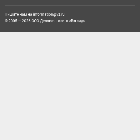
Пишите нам на
information@vz.ru
© 2005 — 2026 ООО Деловая газета «Взгляд»